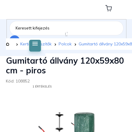
Ugrás
a
Kosár
fő
tartalomhoz
Keresés
Kezdőlap
Kerti kiegészítők
Polcok
Gumitartó állvány 120x59x8
Gumitartó állvány 120x59x80
cm - piros
Kód:
108852
A
1 ÉRTÉKELÉS
TERMÉK
ÁTLAGOS
ÉRTÉKELÉSE
5-
BŐL
5,0
CSILLAG.