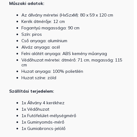
Műszaki adatok:
Az állvány méretei (HxSzxM): 80 x 59 x 120 cm
Kerék átmérője: 12 cm
Fogantyú magassága: 90 cm
Szín: piros
Cső anyaga: alumínium
Alváz anyaga: acél
Felni alátét anyaga: ABS kemény műanyag
Védőhuzat méretei: átmérő: 71 cm, magasság: 115
cm
Huzat anyaga: 100% polietilén
Huzat színe: zöld
Szállítási terjedelem:
1x Állvány 4 kerékhez
1x Védőhuzat
1x Futófelület-mélységmérő
1x Guminyomás-mérő
1x Gumiabroncs-jelölő