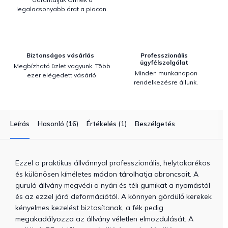
legalacsonyabb árat a piacon.
Biztonságos vásárlás
Professzionális
ügyfélszolgálat
Megbízható üzlet vagyunk. Több
Minden munkanapon
ezer elégedett vásárló.
rendelkezésre állunk.
Leírás
Hasonló (16)
Értékelés (1)
Beszélgetés
Ezzel a praktikus állvánnyal professzionális, helytakarékos
és különösen kíméletes módon tárolhatja abroncsait. A
guruló állvány megvédi a nyári és téli gumikat a nyomástól
és az ezzel járó deformációtól. A könnyen gördülő kerekek
kényelmes kezelést biztosítanak, a fék pedig
megakadályozza az állvány véletlen elmozdulását. A