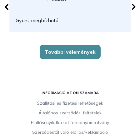
N
Gyors, megbízható.
k
További vélemények
L
á
INFORMÁCIÓ AZ ÖN SZÁMÁRA
b
Szállítási és fizetési lehetőségek
l
Általános szerződési feltételek
é
c
Elállási nyilatkozat formanyomtatvány
Szerződéstől való elállás/Reklamáció