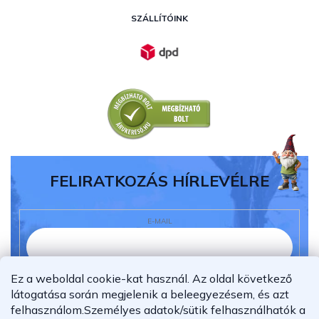
SZÁLLÍTÓINK
FELIRATKOZÁS HÍRLEVÉLRE
E-MAIL
Ez a weboldal cookie-kat használ. Az oldal következő
Elolvastam és megértettem az
adatvédelmi
látogatása során megjelenik a beleegyezésem, és azt
nyilatkozatot.
felhasználom.
Személyes adatok/sütik felhasználhatók a