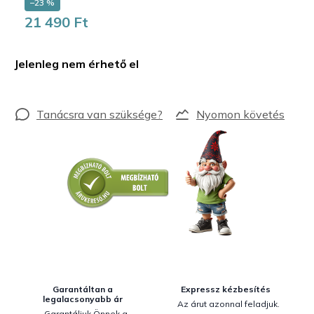
–23 %
21 490 Ft
Egységár:
Jelenleg nem érhető el
Nyomon követés
Garantáltan a
Expressz kézbesítés
legalacsonyabb ár
Az árut azonnal feladjuk.
Garantáljuk Önnek a