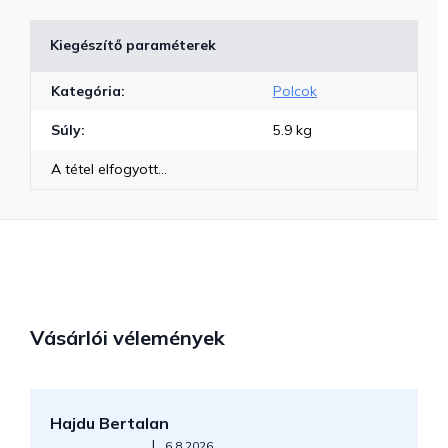
Kiegészítő paraméterek
Kategória
:
Polcok
Súly
:
5.9 kg
A tétel elfogyott…
Vásárlói vélemények
Hajdu Bertalan
S
Az áruház értékelése 5-ből 5 csillag.
|
6.8.2026