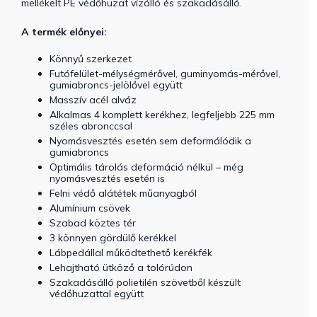
mellékelt PE védőhuzat vízálló és szakadásálló.
A termék előnyei:
Könnyű szerkezet
Futófelület-mélységmérővel, guminyomás-mérővel,
gumiabroncs-jelölővel együtt
Masszív acél alváz
Alkalmas 4 komplett kerékhez, legfeljebb 225 mm
széles abronccsal
Nyomásvesztés esetén sem deformálódik a
gumiabroncs
Optimális tárolás deformáció nélkül – még
nyomásvesztés esetén is
Felni védő alátétek műanyagból
Alumínium csövek
Szabad köztes tér
3 könnyen gördülő kerékkel
Lábpedállal működtethető kerékfék
Lehajtható ütköző a tolórúdon
Szakadásálló polietilén szövetből készült
védőhuzattal együtt