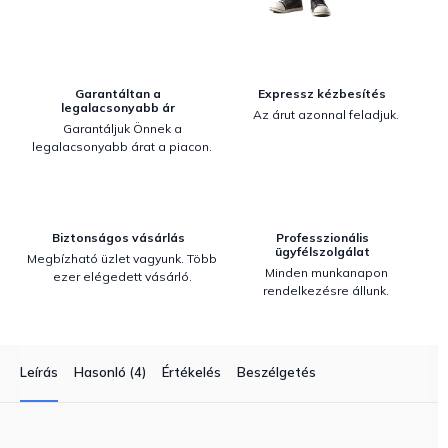
Garantáltan a
Expressz kézbesítés
legalacsonyabb ár
Az árut azonnal feladjuk.
Garantáljuk Önnek a
legalacsonyabb árat a piacon.
Biztonságos vásárlás
Professzionális
ügyfélszolgálat
Megbízható üzlet vagyunk. Több
Minden munkanapon
ezer elégedett vásárló.
rendelkezésre állunk.
Leírás
Hasonló (4)
Értékelés
Beszélgetés