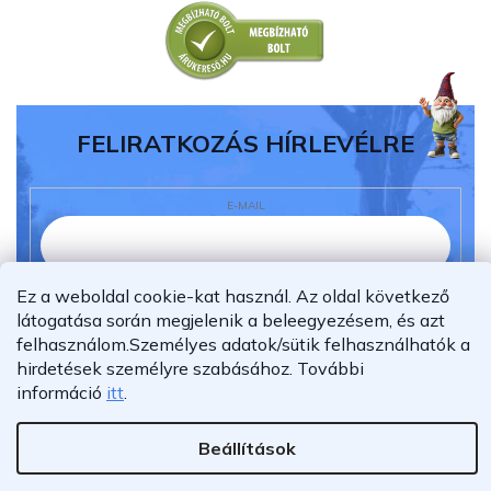
FELIRATKOZÁS HÍRLEVÉLRE
E-MAIL
Ez a weboldal cookie-kat használ. Az oldal következő
Elolvastam és megértettem az
adatvédelmi
látogatása során megjelenik a beleegyezésem, és azt
nyilatkozatot.
felhasználom.
Személyes adatok/sütik felhasználhatók a
Feliratkozás
hirdetések személyre szabásához.
További
információ
itt
.
Beállítások
Shoptet Premium készítette