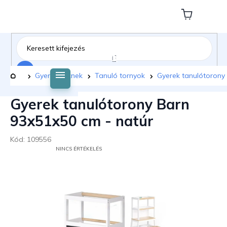
Ugrás
a
Kosár
fő
tartalomhoz
Keresés
Kezdőlap
Gyermekeknek
Tanuló tornyok
Gyerek tanulótorony
Gyerek tanulótorony Barn
93x51x50 cm - natúr
Kód:
109556
A
NINCS ÉRTÉKELÉS
TERMÉK
ÁTLAGOS
ÉRTÉKELÉSE
5-
BŐL
0,0
CSILLAG.