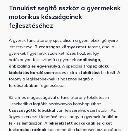
Tanulást segítő eszköz a gyermekek
motorikus készségeinek
fejlesztéséhez
A gyerek tanulótorony speciálisan a gyermekek igényeire
lett tervezve.
Biztonságos környezetet
teremt, ahol a
gyerekek figyelhetik szüleiket főzés közben. Így
hatékonyan fejleszthető a gyermek
önállósága,
önbizalma és egyensúlya
. A speciális
trapéz alakú
kialakítás
borulásmentes
és extra
stabilitást
biztosít. A
torony a legkisebbeknek is hasznos segítő a
fürdőszobában fogmosáskor.
93 cm-es magasságával a tanulótorony tökéletesen
illeszkedik a legtöbb szabványos konyhapulthoz.
Csúszásgátló lábakkal
van felszerelve, ezért stabil. Az
ügyes szerkezet lehetővé teszi, hogy a gyermek önállóan
fel- és lemásszon. A
lekerekített sarkoknak
és a két
biztonsági rúdnak
köszönhetően különösen biztonságos