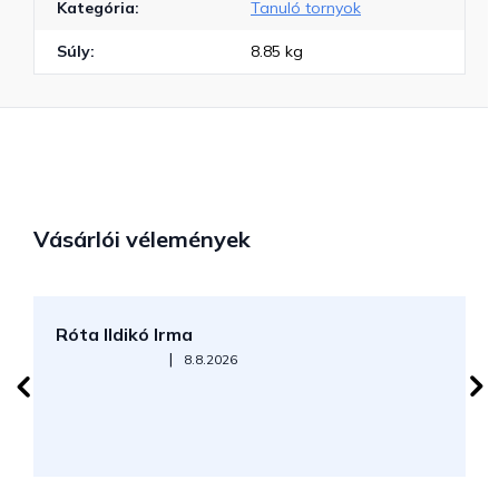
Kategória
:
Tanuló tornyok
Súly
:
8.85 kg
Vásárlói vélemények
Róta Ildikó Irma
P
Az áruház értékelése 5-ből 5 csillag.
|
8.8.2026