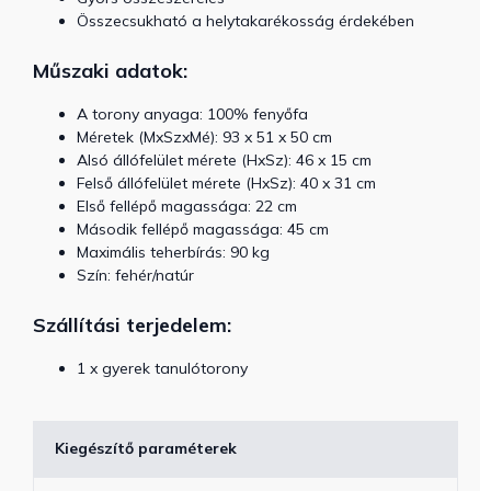
Összecsukható a helytakarékosság érdekében
Műszaki adatok:
A torony anyaga: 100% fenyőfa
Méretek (MxSzxMé): 93 x 51 x 50 cm
Alsó állófelület mérete (HxSz):
46 x 15 cm
Felső állófelület mérete (HxSz): 40 x 31 cm
Első fellépő magassága: 22 cm
Második fellépő magassága: 45 cm
Maximális teherbírás: 90 kg
Szín: fehér/natúr
Szállítási terjedelem:
1 x gyerek tanulótorony
Kiegészítő paraméterek