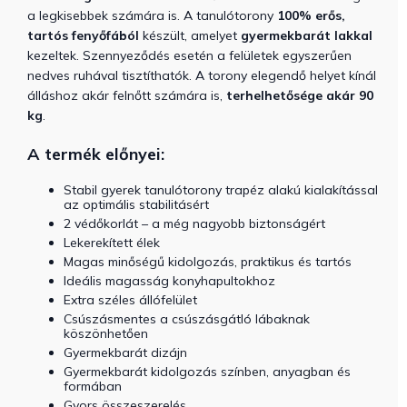
a legkisebbek számára is. A tanulótorony
100%
erős,
tartós fenyőfából
készült, amelyet
gyermekbarát lakkal
kezeltek. Szennyeződés esetén a felületek egyszerűen
nedves ruhával tisztíthatók. A torony elegendő helyet kínál
álláshoz akár felnőtt számára is,
terhelhetősége akár 90
kg
.
A termék előnyei:
Stabil gyerek tanulótorony trapéz alakú kialakítással
az optimális stabilitásért
2 védőkorlát – a még nagyobb biztonságért
Lekerekített élek
Magas minőségű kidolgozás, praktikus és tartós
Ideális magasság konyhapultokhoz
Extra széles állófelület
Csúszásmentes a csúszásgátló lábaknak
köszönhetően
Gyermekbarát dizájn
Gyermekbarát kidolgozás színben, anyagban és
formában
Gyors összeszerelés