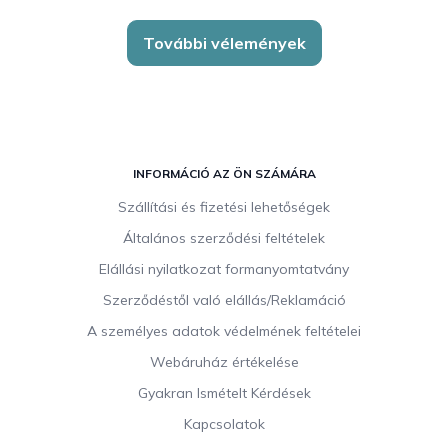
További vélemények
L
á
INFORMÁCIÓ AZ ÖN SZÁMÁRA
b
Szállítási és fizetési lehetőségek
l
Általános szerződési feltételek
é
c
Elállási nyilatkozat formanyomtatvány
Szerződéstől való elállás/Reklamáció
A személyes adatok védelmének feltételei
Webáruház értékelése
Gyakran Ismételt Kérdések
Kapcsolatok