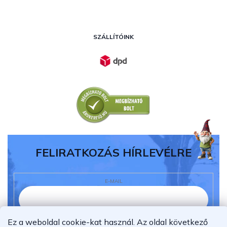
SZÁLLÍTÓINK
FELIRATKOZÁS HÍRLEVÉLRE
E-MAIL
Ez a weboldal cookie-kat használ. Az oldal következő
Elolvastam és megértettem az
adatvédelmi