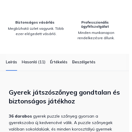
Biztonságos vásárlás
Professzionális
ügyfélszolgálat
Megbízható üzlet vagyunk. Több
Minden munkanapon
ezer elégedett vásárló.
rendelkezésre állunk.
Leírás
Hasonló (11)
Értékelés
Beszélgetés
Gyerek játszószőnyeg gondtalan és
biztonságos játékhoz
36 darabos
gyerek puzzle szőnyeg gyorsan a
gyerekszoba új kedvencévé válik. A puzzle szőnyegek
valóban sokoldalúak, és minden korosztályú gyermek