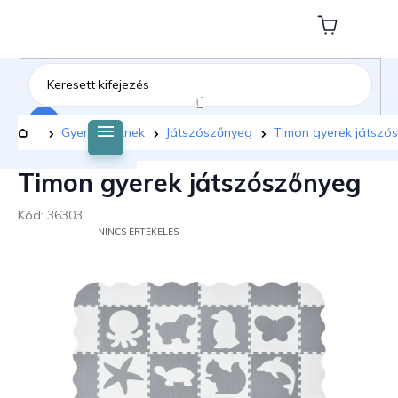
Ugrás
a
Kosár
fő
tartalomhoz
Keresés
Kezdőlap
Gyermekeknek
Játszószőnyeg
Timon gyerek játszó
Timon gyerek játszószőnyeg
Kód:
36303
A
NINCS ÉRTÉKELÉS
TERMÉK
ÁTLAGOS
ÉRTÉKELÉSE
5-
BŐL
0,0
CSILLAG.