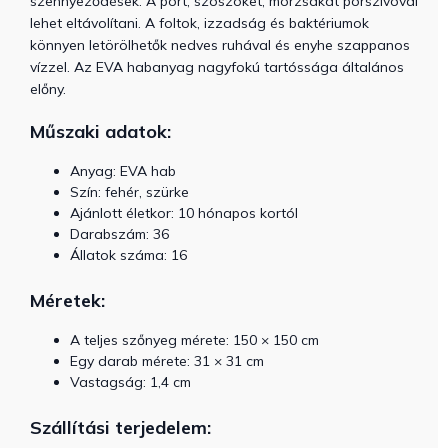
szennyeződések. A port, szöszöket, morzsákat porszívóval
lehet eltávolítani. A foltok, izzadság és baktériumok
könnyen letörölhetők nedves ruhával és enyhe szappanos
vízzel. Az EVA habanyag nagyfokú tartóssága általános
előny.
Műszaki adatok:
Anyag: EVA hab
Szín: fehér, szürke
Ajánlott életkor: 10 hónapos kortól
Darabszám: 36
Állatok száma: 16
Méretek:
A teljes szőnyeg mérete:
150 × 150 cm
Egy darab mérete:
31 × 31 cm
Vastagság: 1,4 cm
Szállítási terjedelem: