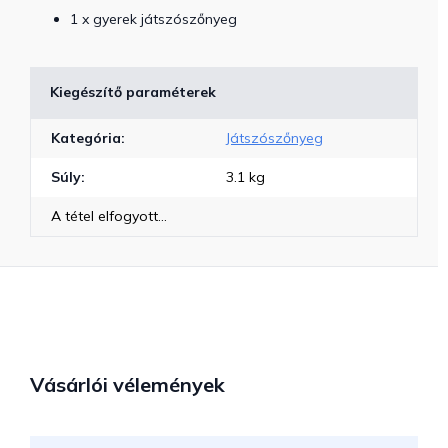
1 x gyerek játszószőnyeg
Kiegészítő paraméterek
Kategória
:
Játszószőnyeg
Súly
:
3.1 kg
A tétel elfogyott…
Vásárlói vélemények