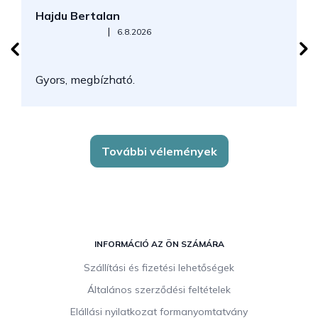
Hajdu Bertalan
S
Az áruház értékelése 5-ből 5 csillag.
|
6.8.2026
N
Gyors, megbízható.
k
További vélemények
L
á
INFORMÁCIÓ AZ ÖN SZÁMÁRA
b
Szállítási és fizetési lehetőségek
l
Általános szerződési feltételek
é
c
Elállási nyilatkozat formanyomtatvány