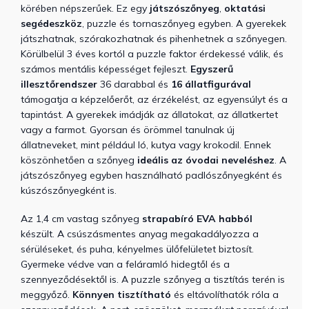
körében népszerűek. Ez egy
játszószőnyeg
,
oktatási
segédeszköz
, puzzle és tornaszőnyeg egyben. A gyerekek
játszhatnak, szórakozhatnak és pihenhetnek a szőnyegen.
Körülbelül 3 éves kortól a puzzle faktor érdekessé válik, és
számos mentális képességet fejleszt.
Egyszerű
illesztőrendszer
36 darabbal és
16 állatfigurával
támogatja a képzelőerőt, az érzékelést, az egyensúlyt és a
tapintást.
A gyerekek imádják az állatokat, az állatkertet
vagy a farmot. Gyorsan és
örömmel tanulnak új
állatneveket, mint például ló, kutya vagy krokodil.
Ennek
köszönhetően a szőnyeg
ideális az óvodai neveléshez
. A
játszószőnyeg egyben használható padlószőnyegként és
kúszószőnyegként is.
Az 1,4 cm vastag szőnyeg
strapabíró EVA habból
készült. A csúszásmentes anyag megakadályozza a
sérüléseket, és puha, kényelmes ülőfelületet biztosít.
Gyermeke védve van a feláramló hidegtől és a
szennyeződésektől is. A puzzle szőnyeg a tisztítás terén is
meggyőző.
Könnyen tisztítható
és eltávolíthatók róla a