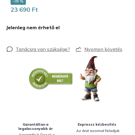
–35 %
23 690 Ft
Egységár:
Jelenleg nem érhető el
Nyomon követés
Garantáltan a
Expressz kézbesítés
legalacsonyabb ár
Az árut azonnal feladjuk.
Garantáljuk Önnek a