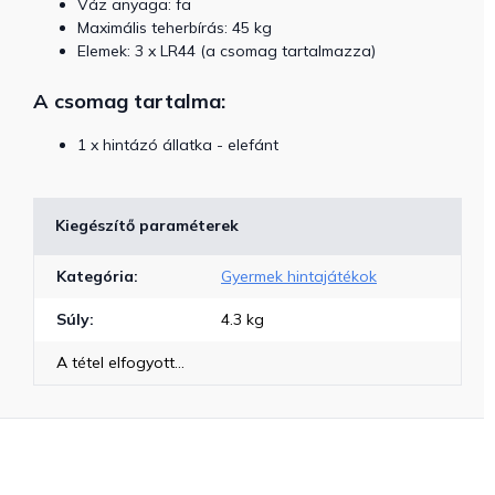
Váz anyaga: fa
Maximális teherbírás: 45 kg
Elemek: 3 x LR44 (a csomag tartalmazza)
A csomag tartalma:
1 x hintázó állatka - elefánt
Kiegészítő paraméterek
Kategória
:
Gyermek hintajátékok
Súly
:
4.3 kg
A tétel elfogyott…