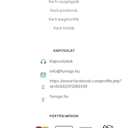
Kerti nyugágyak
Kerti pavilonok
Kerti kiegészítők
Kerti hinták
KAPCSOLAT
Kapcsolatok
info
@
furnigo.hu
https://www.facebook.com/profile.php?
id=61561070381593
furnigo.hu
FIZETÉSI MÓDOK