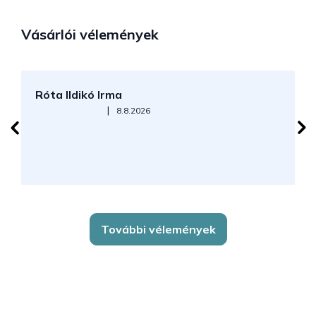
Vásárlói vélemények
Róta Ildikó Irma
P
Az áruház értékelése 5-ből 5 csillag.
|
8.8.2026
További vélemények
L