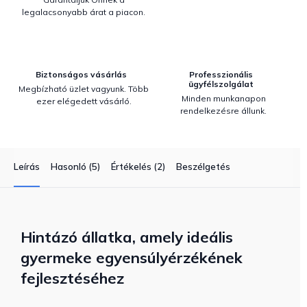
legalacsonyabb árat a piacon.
Biztonságos vásárlás
Professzionális
ügyfélszolgálat
Megbízható üzlet vagyunk. Több
Minden munkanapon
ezer elégedett vásárló.
rendelkezésre állunk.
Leírás
Hasonló (5)
Értékelés (2)
Beszélgetés
Hintázó állatka, amely ideális
gyermeke egyensúlyérzékének
fejlesztéséhez