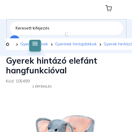
Ugrás
a
Kosár
fő
tartalomhoz
Keresés
Kezdőlap
Gyermekeknek
Gyermek hintajátékok
Gyerek hintázó
Gyerek hintázó elefánt
hangfunkcióval
Kód:
105489
A
2 ÉRTÉKELÉS
TERMÉK
ÁTLAGOS
ÉRTÉKELÉSE
5-
BŐL
5,0
CSILLAG.