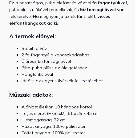
Ez a barátságos, puha elefánt fa vázzal
fa fogantyúkkal,
puha plüss ülőkével rendelkezik, és
biztonsági övvel
van
felszerelve.
Ha megnyomja az elefánt fülét,
vicces
elefánthangokat
ad ki.
A termék előnyei:
Stabil fa váz
2 fa fogantyú a kapaszkodáshoz
Ülőrész biztonsági övvel
Pihe-puha plüss az ölelgetéshez
Hangfunkcióval
Ideális az egyensúlyérzék fejlesztéséhez
Műszaki adatok:
Ajánlott életkor: 10 hónapos kortól
Teljes méret (HxSzxM): 61 x 35 x 45 cm
Ülésmagasság: 22 cm
Huzat anyaga: 100% poliészter
Töltet anyaga: 100% poliészter