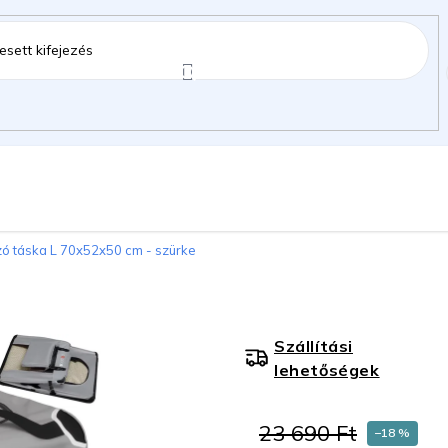
ztartás
Kerti kiegészítők
Gyermekeknek
ó táska L 70x52x50 cm - szürke
ok
Szállítási
lehetőségek
23 690 Ft
–18 %