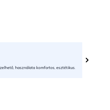
Herczeg
 csillag.
Az áruház
elhető, használata komfortos, esztétikus.