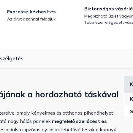
Biztonságos vásárlá
Expressz kézbesítés
Megbízható üzlet vagyun
Az árut azonnal feladjuk.
Több ezer elégedett vásá
szélgetés
K
ájának a hordozható táskával
K
S
szerelve, amely kényelmes és otthonos pihenőhelyet
ható nagy hálós panelek
megfelelő szellőzést és
ő és oldalsó cipzáras nyílások lehetővé teszik a könnyű