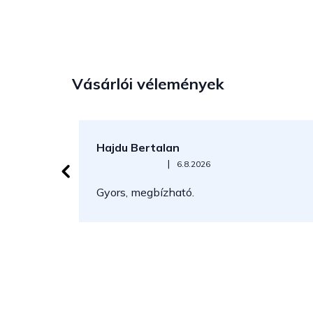
Vásárlói vélemények
Hajdu Bertalan
Az áruház értékelése 5-ből 5 csillag.
|
6.8.2026
Gyors, megbízható.