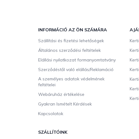
L
á
b
INFORMÁCIÓ AZ ÖN SZÁMÁRA
AJÁ
l
Szállítási és fizetési lehetőségek
Kert
é
c
Általános szerződési feltételek
Kert
Elállási nyilatkozat formanyomtatvány
Kert
Szerződéstől való elállás/Reklamáció
Kert
A személyes adatok védelmének
Kert
feltételei
Kert
Webáruház értékelése
Kerti
Gyakran Ismételt Kérdések
Kapcsolatok
SZÁLLÍTÓINK