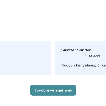
Suszter Sándor
Az áruház értékelése 5-ből 5
|
6.8.2026
Nagyon kényelmes, jól kez
További vélemények