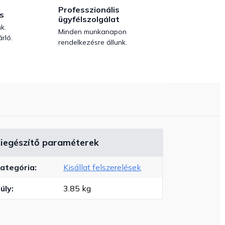
Professzionális
s
ügyfélszolgálat
k.
Minden munkanapon
rló.
rendelkezésre állunk.
iegészítő paraméterek
ategória
:
Kisállat felszerelések
úly
:
3.85 kg