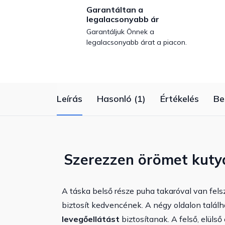
Garantáltan a
legalacsonyabb ár
Garantáljuk Önnek a
legalacsonyabb árat a piacon.
Leírás
Hasonló (1)
Értékelés
Be
Szerezzen örömet kuty
A táska belső része puha takaróval van fel
biztosít kedvencének. A négy oldalon talál
levegőellátást
biztosítanak. A felső, elüls