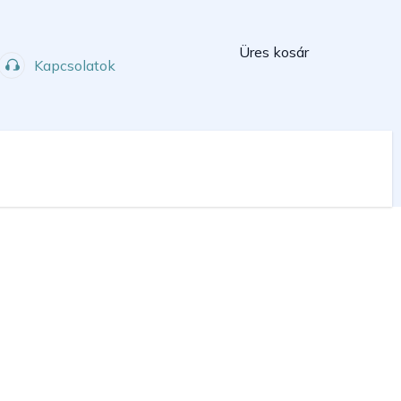
Kosár
Üres kosár
Kapcsolatok
Műhely
Sport