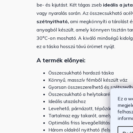
be- és kijutást. Két tágas zseb
ideális a ju
vagy nyaralás során. Az összecsukható acél
szétnyitható,
ami megkönnyíti a tárolást é
anyagból készült, amely könnyen tisztán tar
30°C-on mosható. A kiváló minőségű kidol
ez a táska hosszú távú örömet nyújt.
A termék előnyei:
Összecsukható hordozó táska
Könnyű, masszív fémből készült váz
Gyorsan összeszerelhető és szétszedh
Összecsukható a helytakarékosság é
Ez a w
Ideális utazáshoz
megjel
Levehető, párnázott, tépőzáras takaró
felhas
Tartalmaz egy takarót, amely 30 foko
inform
Optimális friss levegőellátás a meger
Három oldalról nyitható (felső, elülső, o