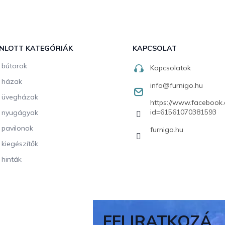
NLOTT KATEGÓRIÁK
KAPCSOLAT
i bútorok
Kapcsolatok
i házak
info
@
furnigo.hu
i üvegházak
https://www.facebook.
id=61561070381593
i nyugágyak
i pavilonok
furnigo.hu
i kiegészítők
 hinták
FELIRATKOZÁ