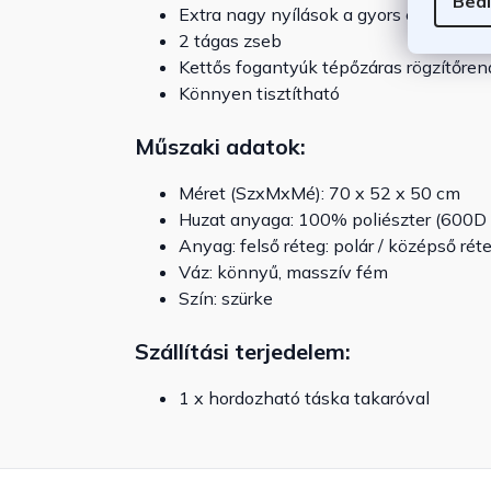
Beál
Extra nagy nyílások a gyors és egysze
2 tágas zseb
Kettős fogantyúk tépőzáras rögzítőren
Könnyen tisztítható
Műszaki adatok:
Méret (SzxMxMé): 70 x 52 x 50 cm
Huzat anyaga: 100% poliészter (600D 
Anyag: felső réteg: polár / középső réte
Váz: könnyű, masszív fém
Szín: szürke
Szállítási terjedelem:
1 x hordozható táska takaróval