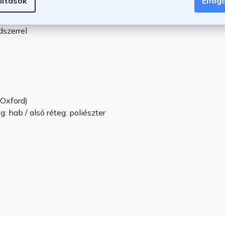
lítások
Elfo
rű bejutás érdekében
dszerrel
Oxford)
g: hab / alsó réteg: poliészter