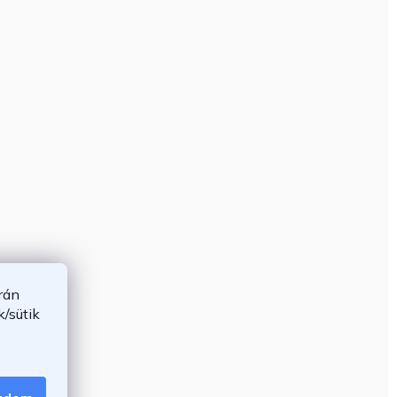
rán
/sütik