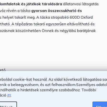
talomfalatok és játékok tárolására
állatorvosi látogatás
váz révén a táska
gyorsan összecsukható és
s helyet takarít meg. A táska strapabíró 600D Oxford
tható. A tépőzáras takaró egyszerűen eltávolítható és
gozásnak köszönhetően Önnek és négylábú barátjának
ető
rdekében
eboldal cookie-kat használ. Az oldal következő látogatása so
enik a beleegyezésem, és azt felhasználom.
Személyes adatok
ználhatók a hirdetések személyre szabásához.
További
n mosható
áció
itt
.
ősített és tartós hálós paneleknek köszönhetően
ldalsó)