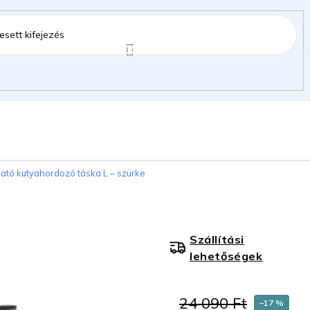
ztartás
Kerti kiegészítők
Gyermekeknek
tó kutyahordozó táska L – szürke
gok
Szállítási
lehetőségek
24 090 Ft
–17 %