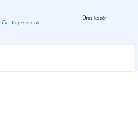
Kosár
Üres kosár
Kapcsolatok
Műhely
Sport