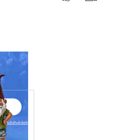
 az
adatvédelmi