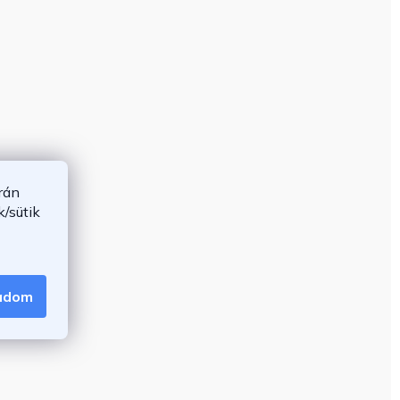
rán
/sütik
gadom