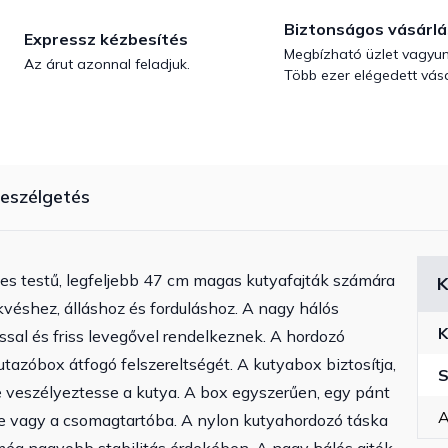
Biztonságos vásárlá
Expressz kézbesítés
Megbízható üzlet vagyun
Az árut azonnal feladjuk.
Több ezer elégedett vásá
eszélgetés
es testű, legfeljebb 47 cm magas kutyafajták számára
K
véshez, álláshoz és forduláshoz. A nagy hálós
K
sal és friss levegővel rendelkeznek. A hordozó
 utazóbox átfogó felszereltségét. A kutyabox biztosítja,
S
veszélyeztesse a kutya. A box egyszerűen, egy pánt
A
ére vagy a csomagtartóba. A nylon kutyahordozó táska