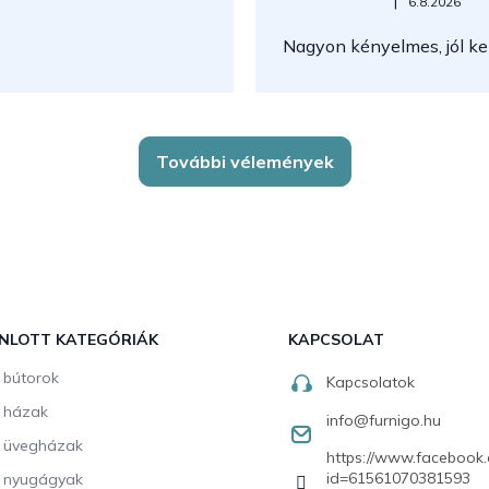
Az áruház értékelése 5-ből 5
|
6.8.2026
Nagyon kényelmes, jól kez
További vélemények
NLOTT KATEGÓRIÁK
KAPCSOLAT
i bútorok
Kapcsolatok
i házak
info
@
furnigo.hu
i üvegházak
https://www.facebook.
id=61561070381593
i nyugágyak