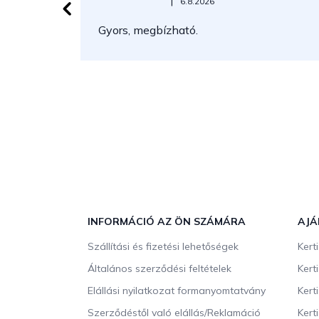
Az áruház értékelése 5-ből 5 csillag.
|
6.8.2026
Gyors, megbízható.
L
á
b
INFORMÁCIÓ AZ ÖN SZÁMÁRA
AJÁ
l
Szállítási és fizetési lehetőségek
Kert
é
c
Általános szerződési feltételek
Kert
Elállási nyilatkozat formanyomtatvány
Kert
Szerződéstől való elállás/Reklamáció
Kert