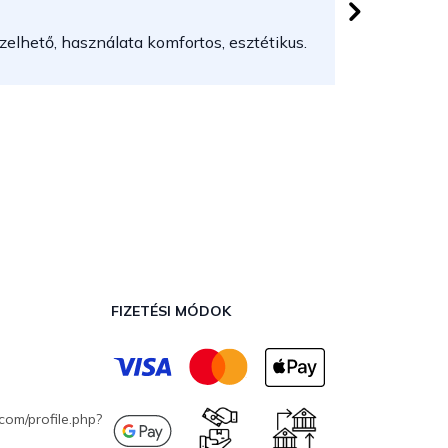
 csillag.
Az áruház
elhető, használata komfortos, esztétikus.
FIZETÉSI MÓDOK
com/profile.php?