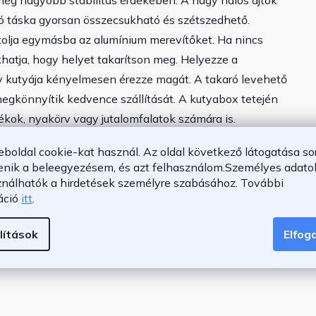
még nagyobb stabilitás érdekében. A nagy hálós ajtók
ó táska gyorsan összecsukható és szétszedhető.
 tolja egymásba az alumínium merevítőket. Ha nincs
hatja, hogy helyet takarítson meg. Helyezze a
y kutyája kényelmesen érezze magát. A takaró levehető
megkönnyítik kedvence szállítását. A kutyabox tetején
átékok, nyakörv vagy jutalomfalatok számára is.
eboldal cookie-kat használ. Az oldal következő látogatása so
enik a beleegyezésem, és azt felhasználom.
Személyes adatok
ználhatók a hirdetések személyre szabásához.
További
áció
itt
.
ára
pl.: amerikai staffordshire, beagle, német vadászkopó,
lítások
Elfo