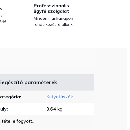
Professzionális
s
ügyfélszolgálat
k.
Minden munkanapon
rló.
rendelkezésre állunk.
iegészítő paraméterek
ategória
:
Kutyatáskák
úly
:
3.64 kg
 tétel elfogyott…