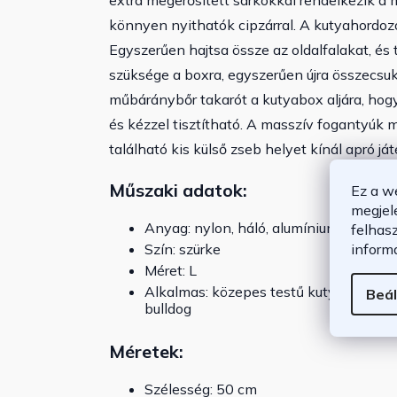
extra megerősített sarkokkal rendelkezik a 
könnyen nyithatók cipzárral. A kutyahordoz
Egyszerűen hajtsa össze az oldalfalakat, és
szüksége a boxra, egyszerűen újra összecsuk
műbáránybőr takarót a kutyabox aljára, hog
és kézzel tisztítható. A masszív fogantyúk 
található kis külső zseb helyet kínál apró j
Műszaki adatok:
Ez a w
megjel
Anyag: nylon, háló, alumínium
felhas
inform
Szín: szürke
Méret: L
Alkalmas: közepes testű kutyák szám
Beál
bulldog
Méretek:
Szélesség: 50 cm