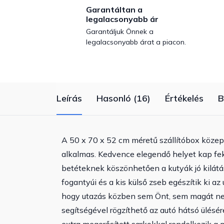
Garantáltan a
legalacsonyabb ár
Garantáljuk Önnek a
legalacsonyabb árat a piacon.
Leírás
Hasonló (16)
Értékelés
B
A 50 x 70 x 52 cm méretű szállítóbox közep
alkalmas. Kedvence elegendő helyet kap fek
betéteknek köszönhetően a kutyák jó kilátás
fogantyúi és a kis külső zseb egészítik ki az
hogy utazás közben sem Önt, sem magát ne 
segítségével rögzíthető az autó hátsó ülés