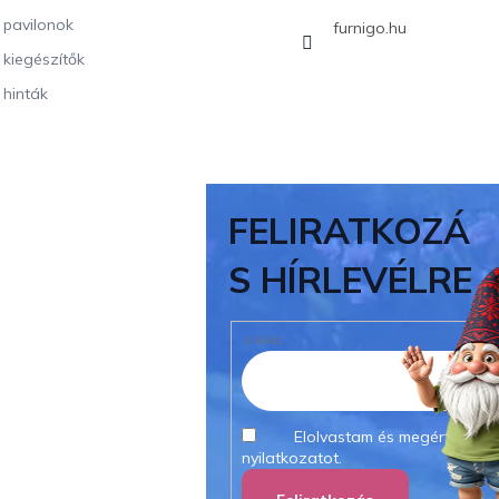
i pavilonok
furnigo.hu
i kiegészítők
 hinták
FELIRATKOZÁ
S HÍRLEVÉLRE
E-MAIL
Elolvastam és megértettem
nyilatkozatot.