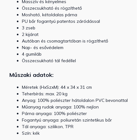
Masszív és kényelmes
Összecsukható és rögzíthető
Mosható, kétoldalas párna
PU bőr fogantyú patentos záródással
3 zseb
2 kijárat
Autóban és csomagtartóban is rögzíthető
Nap- és esővédelem
4 gumiláb
Összecsukható tál fedéllel
Műszaki adatok:
Méretek (HxSzxM): 44 x 34 x 31 cm
Teherbírás: max. 20 kg
Anyag: 100% poliészter hátoldalon PVC bevonattal
Műanyag rudak anyaga: 100% nejlon
Párna anyaga: 100% poliészter
Fogantyú anyaga: poliuretán szintetikus bőr
Tál anyaga: szilikon, TPR
Szín: kék