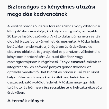
Biztonságos és kényelmes utazási
megoldás kedvencének
A kisállat hordozó ideális társ utazáshoz vagy állatorvosi
látogatáshoz macskája, kis kutyája vagy más, legfeljebb
20 kg-os kisállat számára. A kétoldalas párna nyári és téli
oldallal biztosítja a kényelmet, és
mosható
. A táska hálós
betétekkel rendelkezik a jó légáramlás érdekében, kis
cipzáras ablakkal, fogantyúkkal és párnázott vállpánttal a
kényelmes hordozásért. Az autó üléséhez vagy
csomagtartójához is rögzíthető.
Fényvisszaverő csíkok
és
integrált nap- és esővédő ponyva gondoskodnak az
optimális védelemről. Két kijárat és három külső zseb kínál
helyet játékoknak vagy kiegészítőknek, beleértve az
összecsukható ivótálat fedéllel. A táskán négy gumiláb
található, és
könnyen összecsukható
a helytakarékosság
érdekében.
A termék előnyei: