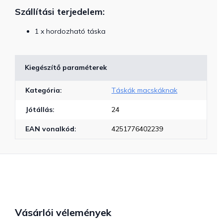
Szállítási terjedelem:
1 x hordozható táska
Kiegészítő paraméterek
Kategória
:
Táskák macskáknak
Jótállás
:
24
EAN vonalkód
:
4251776402239
Vásárlói vélemények