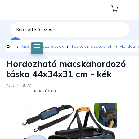
Ugrás
a
Kosár
fő
tartalomhoz
Keresés
Kezdőlap
Kisállat felszerelések
Táskák macskáknak
Hordozha
Hordozható macskahordozó
táska 44x34x31 cm - kék
Kód:
110027
A
NINCS ÉRTÉKELÉS
TERMÉK
ÁTLAGOS
ÉRTÉKELÉSE
5-
BŐL
0,0
CSILLAG.