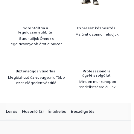
Garantáltan a
Expressz kézbesítés
legalacsonyabb ár
Az árut azonnal feladjuk.
Garantáljuk Önnek a
legalacsonyabb árat a piacon.
Biztonságos vásárlás
Professzionális
ügyfélszolgálat
Megbízható üzlet vagyunk. Több
Minden munkanapon
ezer elégedett vásárló.
rendelkezésre állunk.
Leírás
Hasonló (2)
Értékelés
Beszélgetés