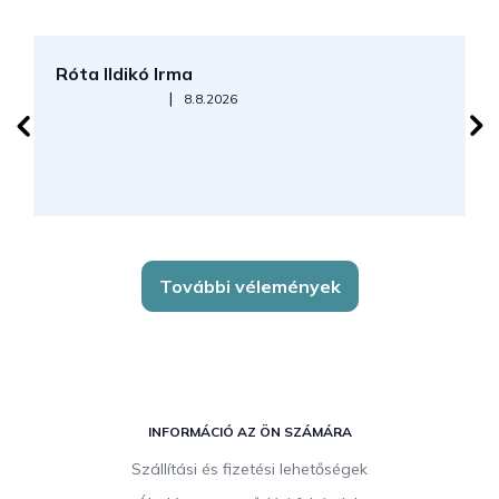
Róta Ildikó Irma
P
Az áruház értékelése 5-ből 5 csillag.
|
8.8.2026
További vélemények
L
á
INFORMÁCIÓ AZ ÖN SZÁMÁRA
b
Szállítási és fizetési lehetőségek
l