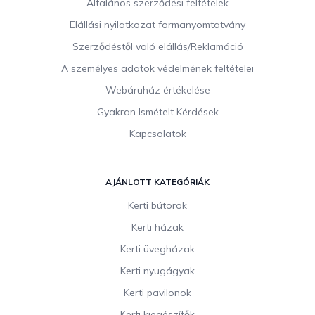
Általános szerződési feltételek
é
c
Elállási nyilatkozat formanyomtatvány
Szerződéstől való elállás/Reklamáció
A személyes adatok védelmének feltételei
Webáruház értékelése
Gyakran Ismételt Kérdések
Kapcsolatok
AJÁNLOTT KATEGÓRIÁK
Kerti bútorok
Kerti házak
Kerti üvegházak
Kerti nyugágyak
Kerti pavilonok
Kerti kiegészítők