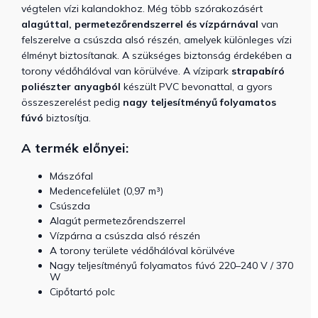
végtelen vízi kalandokhoz.
Még több szórakozásért
alagúttal, permetezőrendszerrel és vízpárnával
van
felszerelve a csúszda alsó részén, amelyek különleges vízi
élményt biztosítanak. A szükséges biztonság érdekében a
torony védőhálóval van körülvéve. A vízipark
strapabíró
poliészter anyagból
készült PVC bevonattal, a gyors
összeszerelést pedig
nagy teljesítményű folyamatos
fúvó
biztosítja.
A termék előnyei:
Mászófal
Medencefelület (0,97 m³)
Csúszda
Alagút permetezőrendszerrel
Vízpárna a csúszda alsó részén
A torony területe védőhálóval körülvéve
Nagy teljesítményű folyamatos fúvó 220–240 V / 370
W
Cipőtartó polc