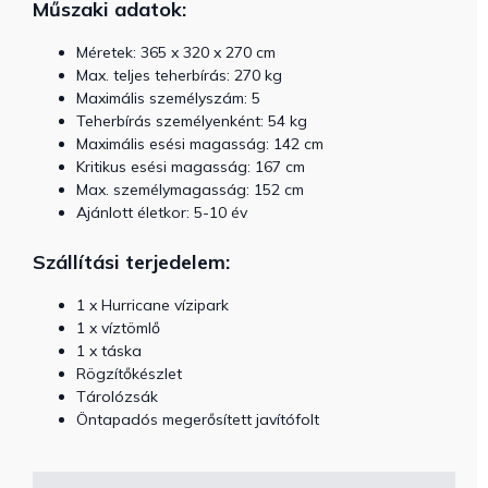
Műszaki adatok:
Méretek: 365 x 320 x 270 cm
Max. teljes teherbírás: 270 kg
Maximális személyszám: 5
Teherbírás személyenként: 54 kg
Maximális esési magasság: 142 cm
Kritikus esési magasság: 167 cm
Max. személymagasság: 152 cm
Ajánlott életkor: 5-10 év
Szállítási terjedelem:
1 x
Hurricane vízipark
1 x víztömlő
1 x táska
Rögzítőkészlet
Tárolózsák
Öntapadós megerősített javítófolt