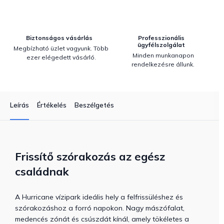
Biztonságos vásárlás
Professzionális
ügyfélszolgálat
Megbízható üzlet vagyunk. Több
Minden munkanapon
ezer elégedett vásárló.
rendelkezésre állunk.
Leírás
Értékelés
Beszélgetés
Frissítő szórakozás az egész
családnak
A Hurricane vízipark ideális hely a felfrissüléshez és
szórakozáshoz a forró napokon. Nagy mászófalat,
medencés zónát és csúszdát kínál, amely tökéletes a