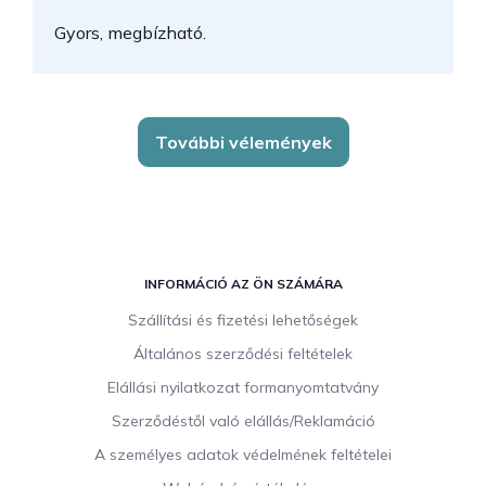
N
Gyors, megbízható.
k
További vélemények
L
á
INFORMÁCIÓ AZ ÖN SZÁMÁRA
b
Szállítási és fizetési lehetőségek
l
Általános szerződési feltételek
é
c
Elállási nyilatkozat formanyomtatvány
Szerződéstől való elállás/Reklamáció
A személyes adatok védelmének feltételei