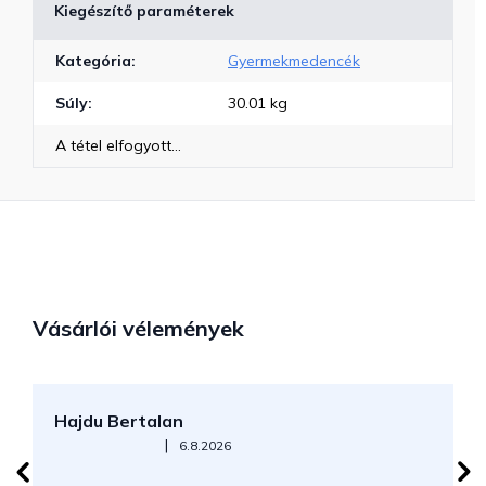
Kiegészítő paraméterek
Kategória
:
Gyermekmedencék
Súly
:
30.01 kg
A tétel elfogyott…
Vásárlói vélemények
Hajdu Bertalan
S
Az áruház értékelése 5-ből 5 csillag.
|
6.8.2026