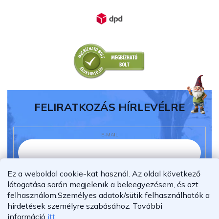
FELIRATKOZÁS HÍRLEVÉLRE
E-MAIL
Ez a weboldal cookie-kat használ. Az oldal következő
Elolvastam és megértettem az
adatvédelmi
látogatása során megjelenik a beleegyezésem, és azt
nyilatkozatot.
felhasználom.
Személyes adatok/sütik felhasználhatók a
Feliratkozás
hirdetések személyre szabásához.
További
információ
itt
.