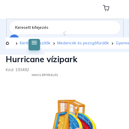
Ugrás
a
Kosár
fő
tartalomhoz
Keresés
Kezdőlap
Kerti kiegészítők
Medencék és pezsgőfürdők
Gyerm
Hurricane vízipark
Kód:
193482
A
NINCS ÉRTÉKELÉS
TERMÉK
ÁTLAGOS
ÉRTÉKELÉSE
5-
BŐL
0,0
CSILLAG.