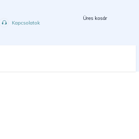
Kosár
Üres kosár
Kapcsolatok
Műhely
Sport