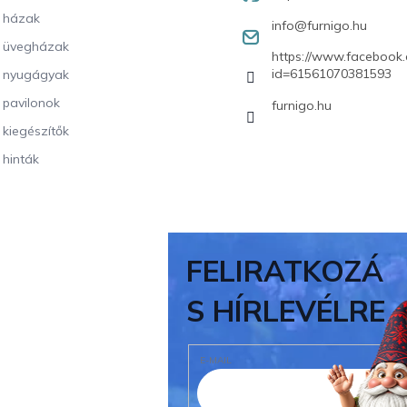
i házak
info
@
furnigo.hu
i üvegházak
https://www.facebook.
id=61561070381593
i nyugágyak
i pavilonok
furnigo.hu
i kiegészítők
 hinták
FELIRATKOZÁ
S HÍRLEVÉLRE
E-MAIL