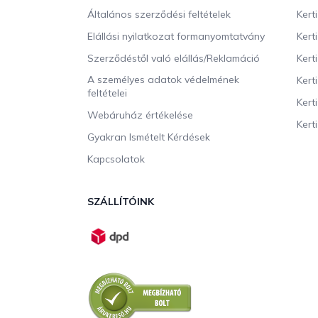
é
c
Általános szerződési feltételek
Kert
Elállási nyilatkozat formanyomtatvány
Kert
Szerződéstől való elállás/Reklamáció
Kert
A személyes adatok védelmének
Kert
feltételei
Kert
Webáruház értékelése
Kerti
Gyakran Ismételt Kérdések
Kapcsolatok
SZÁLLÍTÓINK