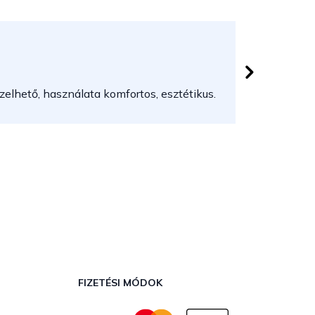
Herczeg
 csillag.
Az áruház
elhető, használata komfortos, esztétikus.
FIZETÉSI MÓDOK