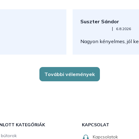
Suszter Sándor
Az áruház értékelése 5-ből 5
|
6.8.2026
Nagyon kényelmes, jól kez
További vélemények
NLOTT KATEGÓRIÁK
KAPCSOLAT
i bútorok
Kapcsolatok