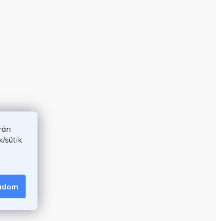
rán
/sütik
gadom