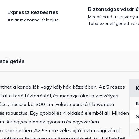
Biztonságos vásárlá
Expressz kézbesítés
Megbízható üzlet vagyun
Az árut azonnal feladjuk.
Több ezer elégedett vásá
szélgetés
thet a kandallók vagy kályhák közelében. Az 5 részes
K
kat a forró tűzforrástól, és megóvja őket a veszélyes
K
ráccs hossza kb. 300 cm. Fekete porszórt bevonatú
s robusztus. Egy ajtóból és 4 oldalsó elemből áll. Minden
S
cm. Az egyes elemek gyorsan és egyszerűen
A
köszönhetően. Az 53 cm széles ajtó biztonsági zárral