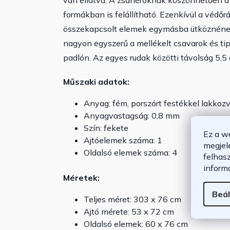
van ellátva. A zsanéroknak köszönhetően a
formákban is felállítható. Ezenkívül a védő
összekapcsolt elemek egymásba ütköznének. A
nagyon egyszerű a mellékelt csavarok és tip
padlón. Az egyes rudak közötti távolság 5,5
Műszaki adatok:
Anyag: fém, porszórt festékkel lakkoz
Anyagvastagság: 0,8 mm
Szín: fekete
Ez a w
Ajtóelemek száma: 1
megjel
Oldalsó elemek száma: 4
felhas
inform
Méretek:
Beál
Teljes méret: 303 x 76 cm
Ajtó mérete: 53 x 72 cm
Oldalsó elemek: 60 x 76 cm