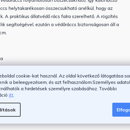
 védőráccs folyamatosan összecsukható, így különböző
ráccs helytakarékosan összecsukható anélkül, hogy az
 praktikus állatvédő rács falra szerelhető. A rögzítés
lik segítségével, ezután a védőráccs biztonságosan áll a
 cm.
va
eboldal cookie-kat használ. Az oldal következő látogatása so
enik a beleegyezésem, és azt felhasználom.
Személyes adatok
ználhatók a hirdetések személyre szabásához.
További
áció
itt
.
lítások
Elfo