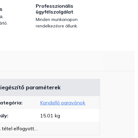
Professzionális
s
ügyfélszolgálat
k.
Minden munkanapon
rló.
rendelkezésre állunk.
iegészítő paraméterek
ategória
:
Kandalló paravánok
úly
:
15.01 kg
 tétel elfogyott…