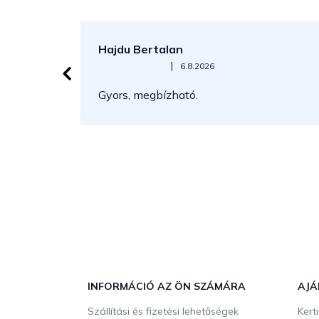
Hajdu Bertalan
Az áruház értékelése 5-ből 5 csillag.
|
6.8.2026
Gyors, megbízható.
L
á
b
INFORMÁCIÓ AZ ÖN SZÁMÁRA
AJÁ
l
Szállítási és fizetési lehetőségek
Kert