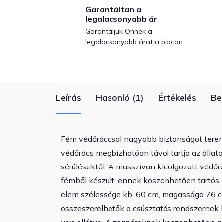
Garantáltan a
legalacsonyabb ár
Garantáljuk Önnek a
legalacsonyabb árat a piacon.
Leírás
Hasonló (1)
Értékelés
Be
Fém védőráccsal nagyobb biztonságot terem
védőrács megbízhatóan távol tartja az állato
sérülésektől. A masszívan kidolgozott védő
fémből készült, ennek köszönhetően tartós é
elem szélessége kb. 60 cm, magassága 76 
összeszerelhetők a csúsztatós rendszernek 