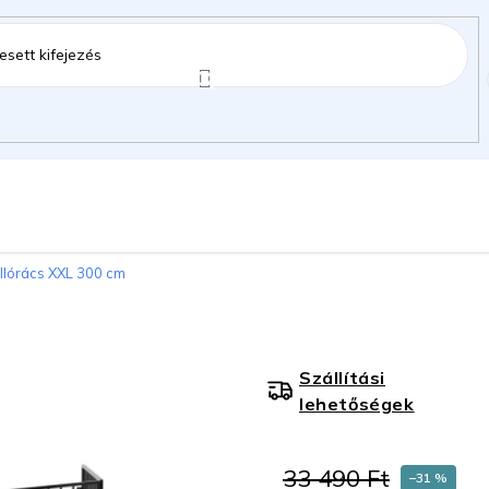
ztartás
Kerti kiegészítők
Gyermekeknek
llórács XXL 300 cm
gok
Szállítási
lehetőségek
33 490 Ft
–31 %