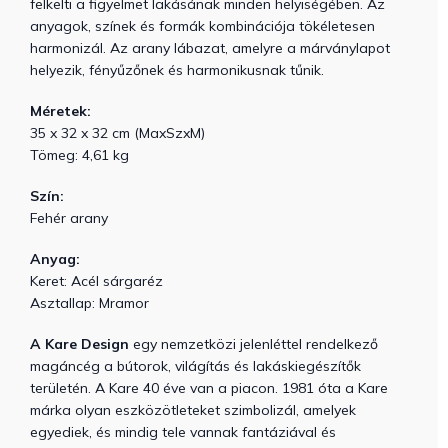
felkelti a figyelmet lakásának minden helyiségében. Az
anyagok, színek és formák kombinációja tökéletesen
harmonizál. Az arany lábazat, amelyre a márványlapot
helyezik, fényűzőnek és harmonikusnak tűnik.
Méretek:
35 x 32 x 32 cm (MaxSzxM)
Tömeg: 4,61 kg
Szín:
Fehér arany
Anyag:
Keret: Acél sárgaréz
Asztallap: Mramor
A Kare Design
egy nemzetközi jelenléttel rendelkező
magáncég a bútorok, világítás és lakáskiegészítők
területén. A Kare 40 éve van a piacon. 1981 óta a Kare
márka olyan eszközötleteket szimbolizál, amelyek
egyediek, és mindig tele vannak fantáziával és