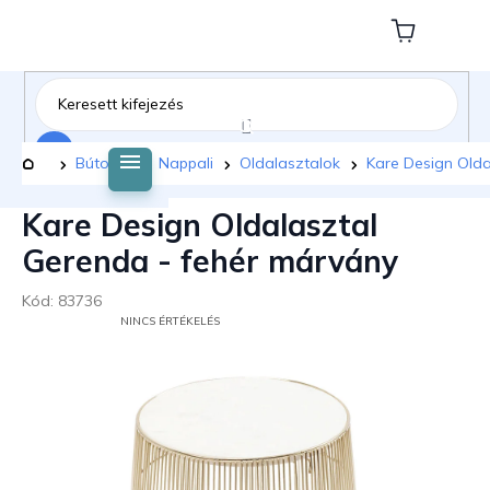
Ugrás
a
Kosár
fő
tartalomhoz
Keresés
Kezdőlap
Bútorok
Nappali
Oldalasztalok
Kare Design Olda
Kare Design Oldalasztal
Gerenda - fehér márvány
Kód:
83736
A
NINCS ÉRTÉKELÉS
TERMÉK
ÁTLAGOS
ÉRTÉKELÉSE
5-
BŐL
0,0
CSILLAG.