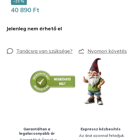
–23 %
40 890 Ft
Egységár:
Jelenleg nem érhető el
Nyomon követés
Garantáltan a
Expressz kézbesítés
legalacsonyabb ár
Az árut azonnal feladjuk.
Garantáljuk Önnek a