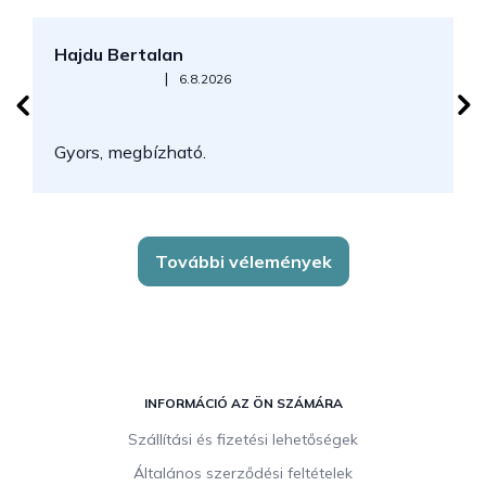
Hajdu Bertalan
S
Az áruház értékelése 5-ből 5 csillag.
|
6.8.2026
N
Gyors, megbízható.
k
További vélemények
L
á
INFORMÁCIÓ AZ ÖN SZÁMÁRA
b
Szállítási és fizetési lehetőségek
l
Általános szerződési feltételek
é