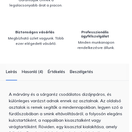
legalacsonyabb árat a piacon.
Biztonságos vásárlás
Professzionális
ügyfélszolgálat
Megbízható üzlet vagyunk. Több
Minden munkanapon
ezer elégedett vásárló.
rendelkezésre állunk.
Leírás
Hasonló (4)
Értékelés
Beszélgetés
A márvány és a sárgaréz csodálatos dizájnpáros, és
különleges varázst adnak ennek az asztalnak. Az oldalsó
asztalok is remek segítők a mindennapokban, legyen szó a
fürdőszobában a smink eltávolításáról, a folyosón elegáns
kulcstartóként, a nappaliban kisasztalként vagy
virágtartóként. Röviden, egy kisasztal kialakítása, amely