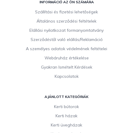
á
INFORMÁCIÓ AZ ÖN SZÁMÁRA
b
Szállítási és fizetési lehetőségek
l
Általános szerződési feltételek
é
c
Elállási nyilatkozat formanyomtatvány
Szerződéstől való elállás/Reklamáció
A személyes adatok védelmének feltételei
Webáruház értékelése
Gyakran Ismételt Kérdések
Kapcsolatok
AJÁNLOTT KATEGÓRIÁK
Kerti bútorok
Kerti házak
Kerti üvegházak