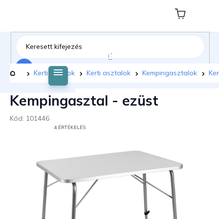
Ugrás
a
Kosár
fő
tartalomhoz
Keresés
Kezdőlap
Kerti bútorok
Kerti asztalok
Kempingasztalok
Kem
Kempingasztal - ezüst
Kód:
101446
A
4 ÉRTÉKELÉS
TERMÉK
ÁTLAGOS
ÉRTÉKELÉSE
5-
BŐL
5,0
CSILLAG.