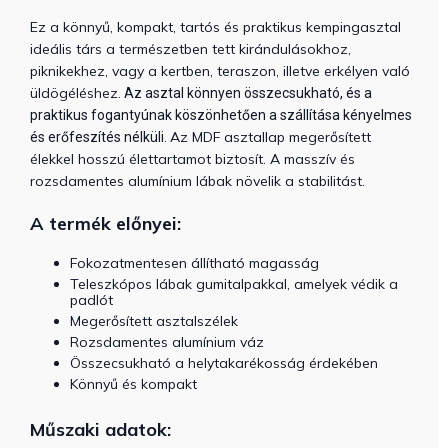
Ez a könnyű, kompakt, tartós és praktikus kempingasztal
ideális társ a természetben tett kirándulásokhoz,
piknikekhez, vagy a kertben, teraszon, illetve erkélyen való
üldögéléshez.
Az asztal könnyen összecsukható, és a
praktikus fogantyúnak köszönhetően a szállítása kényelmes
Az MDF asztallap megerősített
és erőfeszítés nélküli.
élekkel hosszú élettartamot biztosít. A masszív és
rozsdamentes alumínium lábak növelik a stabilitást.
A termék előnyei:
Fokozatmentesen állítható magasság
Teleszkópos lábak gumitalpakkal, amelyek védik a
padlót
Megerősített asztalszélek
Rozsdamentes alumínium váz
Összecsukható a helytakarékosság érdekében
Könnyű és kompakt
Műszaki adatok: