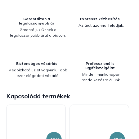
Garantáltan a
Expressz kézbesítés
legalacsonyabb ár
Az árut azonnal feladjuk.
Garantáljuk Önnek a
legalacsonyabb árat a piacon.
Biztonságos vásárlás
Professzionális
ügyfélszolgálat
Megbízható üzlet vagyunk. Több
Minden munkanapon
ezer elégedett vásárló.
rendelkezésre állunk.
Kapcsolódó termékek