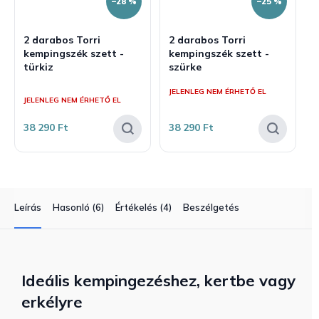
–28 %
–25 %
2 darabos Torri
2 darabos Torri
kempingszék szett -
kempingszék szett -
türkiz
szürke
A
JELENLEG NEM ÉRHETŐ EL
termék
JELENLEG NEM ÉRHETŐ EL
átlagos
értékelése
38 290 Ft
38 290 Ft
5-
ből
5,0
csillag.
Leírás
Hasonló (6)
Értékelés (4)
Beszélgetés
Ideális kempingezéshez, kertbe vagy
erkélyre