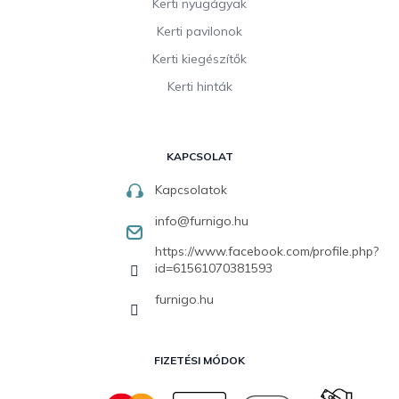
Kerti nyugágyak
Kerti pavilonok
Kerti kiegészítők
Kerti hinták
KAPCSOLAT
Kapcsolatok
info
@
furnigo.hu
https://www.facebook.com/profile.php?
id=61561070381593
furnigo.hu
FIZETÉSI MÓDOK