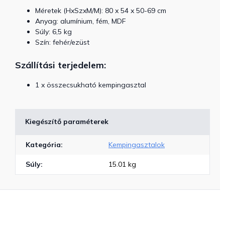
Méretek (HxSzxM/M): 80 x 54 x 50-69 cm
Anyag: alumínium, fém, MDF
Súly: 6,5 kg
Szín: fehér/ezüst
Szállítási terjedelem:
1 x összecsukható kempingasztal
Kiegészítő paraméterek
Kategória
:
Kempingasztalok
Súly
:
15.01 kg