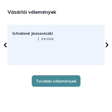
Vásárlói vélemények
Istvánné Jezsoviczki
R
Az áruház értékelése 5-ből 5 csillag.
|
9.8.2026
További vélemények
L