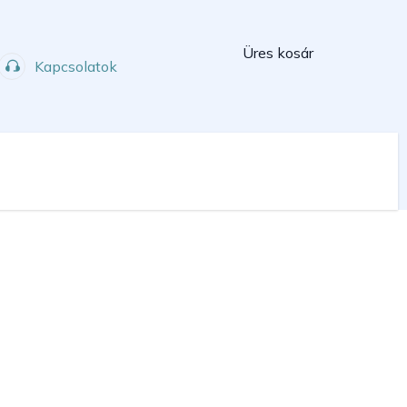
Kosár
Üres kosár
Kapcsolatok
Műhely
Sport