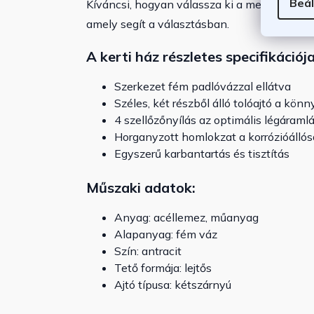
Beál
Kíváncsi, hogyan válassza ki a megfelelő és
amely segít a választásban.
A kerti ház részletes specifikációja
Szerkezet fém padlóvázzal ellátva
Széles, két részből álló tolóajtó a kön
4 szellőzőnyílás az optimális légáramlá
Horganyzott homlokzat a korrózióállós
Egyszerű karbantartás és tisztítás
Műszaki adatok:
Anyag: acéllemez, műanyag
Alapanyag: fém váz
Szín: antracit
Tető formája: lejtős
Ajtó típusa: kétszárnyú