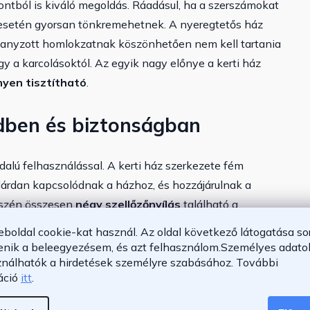
ntból is kiváló megoldás. Ráadásul, ha a szerszámokat
ás esetén gyorsan tönkremehetnek. A nyeregtetős ház
rganyzott homlokzatnak köszönhetően nem kell tartania
agy a karcolásoktól. Az egyik nagy előnye a kerti ház
yen tisztítható
.
dben és biztonságban
dalú felhasználással. A kerti ház szerkezete fém
lárdan kapcsolódnak a házhoz, és hozzájárulnak a
részén összesen
négy szellőzőnyílás
található a
 széles,
két részből álló tolóajtóval
van felszerelve. A
eboldal cookie-kat használ. Az oldal következő látogatása so
t könnyen ki lehet nyitni még mély hóban is. Így
enik a beleegyezésem, és azt felhasználom.
Személyes adatok
ználhatók a hirdetések személyre szabásához.
További
 széles nyílás lehetővé teszi a nagyobb tárgyak
áció
itt
.
hatók.