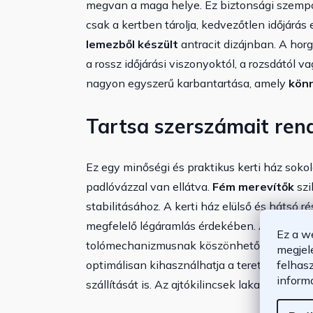
megvan a maga helye. Ez biztonsági szempo
csak a kertben tárolja, kedvezőtlen időjár
lemezből készült
antracit dizájnban. A ho
a rossz időjárási viszonyoktól, a rozsdától v
nagyon egyszerű karbantartása, amely
könn
Tartsa szerszámait ren
Ez egy minőségi és praktikus kerti ház sokol
padlóvázzal van ellátva.
Fém merevítők
szi
stabilitásához. A kerti ház elülső és hátsó 
megfelelő légáramlás érdekében. A kerti ház
Ez a w
tolómechanizmusnak köszönhetően az ajtóka
megjel
felhas
optimálisan kihasználhatja a teret. A 96 cm
inform
szállítását is. Az ajtókilincsek lakattal is zár