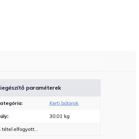
iegészítő paraméterek
ategória
:
Kerti bútorok
úly
:
30.01 kg
 tétel elfogyott…