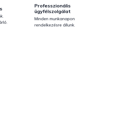
Professzionális
s
ügyfélszolgálat
k.
Minden munkanapon
rló.
rendelkezésre állunk.