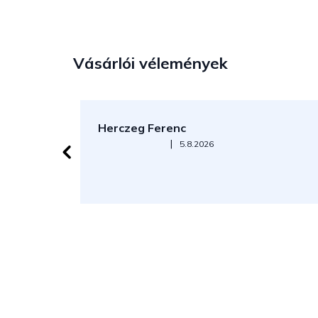
Vásárlói vélemények
Herczeg Ferenc
Az áruház értékelése 5-ből 5 csillag.
|
5.8.2026