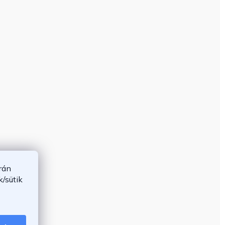
rán
/sütik