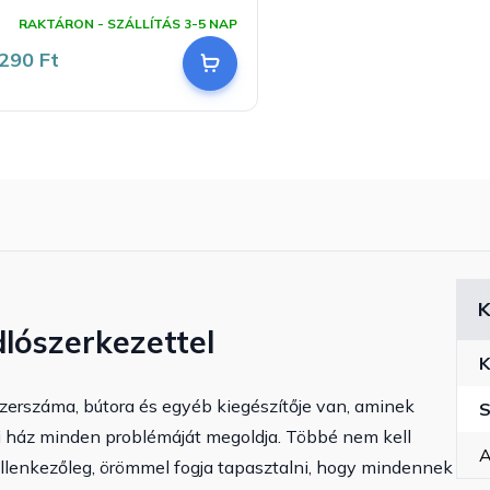
rmék
RAKTÁRON - SZÁLLÍTÁS 3-5 NAP
lagos
ékelése
290 Ft
llag.
K
lószerkezettel
K
szerszáma, bútora és egyéb kiegészítője van, aminek
S
ti ház minden problémáját megoldja. Többé nem kell
A
ellenkezőleg, örömmel fogja tapasztalni, hogy mindennek