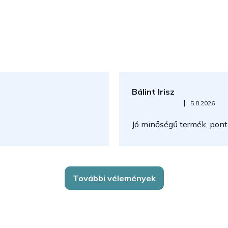
Bálint Irisz
Az áruház értékelése 5-ből 5
|
5.8.2026
Jó minőségű termék, pont
További vélemények