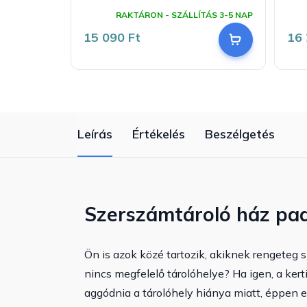
A
A
termék
te
RAKTÁRON - SZÁLLÍTÁS 3-5 NAP
átlagos
át
értékelése
ért
15 090 Ft
16 
5-
5-
ből
ből
5,0
5,0
csillag.
csi
Leírás
Értékelés
Beszélgetés
Szerszámtároló ház pad
Ön is azok közé tartozik, akiknek rengeteg 
nincs megfelelő tárolóhelye? Ha igen, a ker
aggódnia a tárolóhely hiánya miatt, éppen 