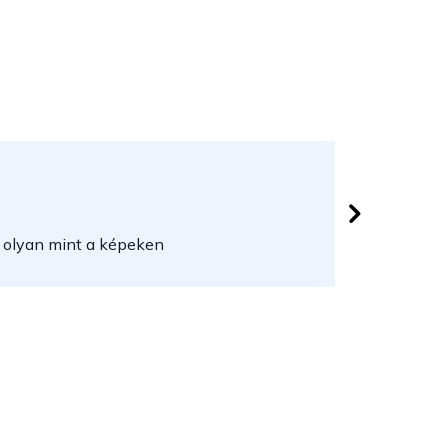
Lővei Jó
 csillag.
Az áruház
 olyan mint a képeken