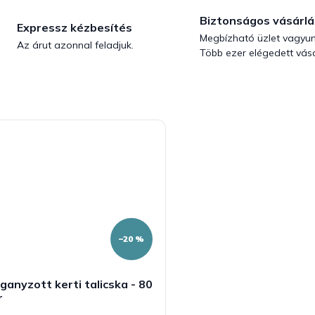
Biztonságos vásárlá
Expressz kézbesítés
Megbízható üzlet vagyun
Az árut azonnal feladjuk.
Több ezer elégedett vásá
–20 %
ganyzott kerti talicska - 80
r