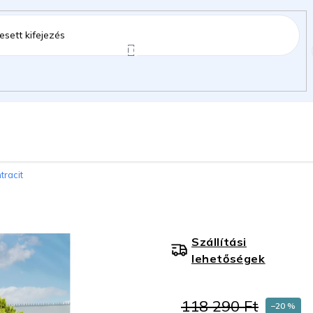
ztartás
Kerti kiegészítők
Gyermekeknek
tracit
gok
Szállítási
lehetőségek
118 290 Ft
–20 %