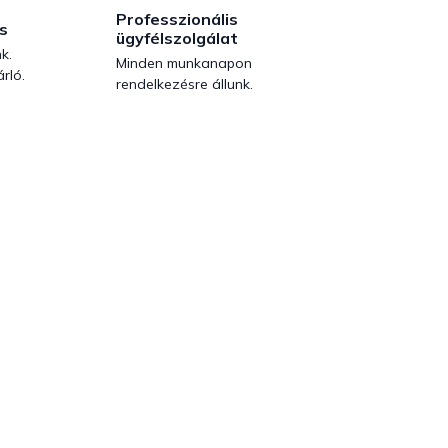
Professzionális
s
ügyfélszolgálat
k.
Minden munkanapon
rló.
rendelkezésre állunk.