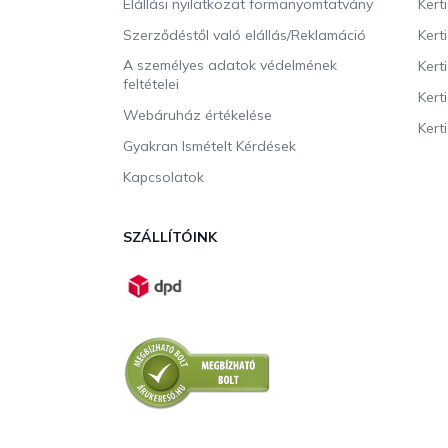
Elállási nyilatkozat formanyomtatvány
Kert
Szerződéstől való elállás/Reklamáció
Kert
A személyes adatok védelmének
Kert
feltételei
Kert
Webáruház értékelése
Kerti
Gyakran Ismételt Kérdések
Kapcsolatok
SZÁLLÍTÓINK