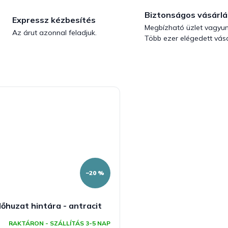
Biztonságos vásárlá
Expressz kézbesítés
Megbízható üzlet vagyun
Az árut azonnal feladjuk.
Több ezer elégedett vásá
–20 %
őhuzat hintára - antracit
RAKTÁRON - SZÁLLÍTÁS 3-5 NAP