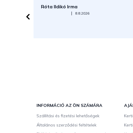
Róta Ildikó Irma
Az áruház értékelése 5-ből 5 csillag.
|
8.8.2026
L
á
b
INFORMÁCIÓ AZ ÖN SZÁMÁRA
AJÁ
l
Szállítási és fizetési lehetőségek
Kert
é
c
Általános szerződési feltételek
Kert