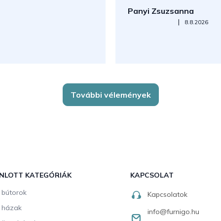
Panyi Zsuzsanna
Az áruház értékelése 5-ből 5
|
8.8.2026
További vélemények
NLOTT KATEGÓRIÁK
KAPCSOLAT
i bútorok
Kapcsolatok
i házak
info
@
furnigo.hu