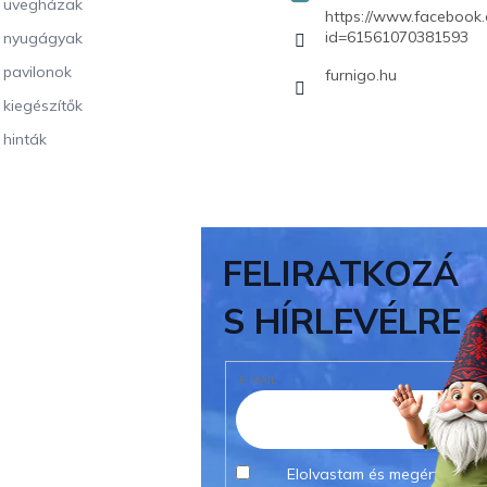
i üvegházak
https://www.facebook.
id=61561070381593
i nyugágyak
i pavilonok
furnigo.hu
i kiegészítők
 hinták
FELIRATKOZÁ
S HÍRLEVÉLRE
E-MAIL
Elolvastam és megértettem