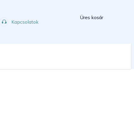
Kosár
Üres kosár
Kapcsolatok
Műhely
Sport