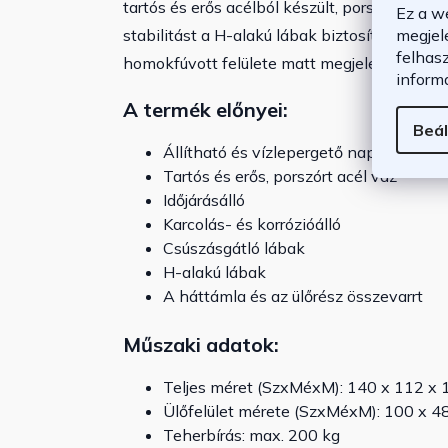
tartós és erős acélból készült, porszórt bev
Ez a w
megjel
stabilitást a H-alakú lábak biztosítják, am
felhas
homokfúvott felülete matt megjelenést és ér
inform
A termék előnyei:
Beál
Állítható és vízlepergető napellenző
Tartós és erős, porszórt acél váz
Időjárásálló
Karcolás- és korrózióálló
Csúszásgátló lábak
H-alakú lábak
A háttámla és az ülőrész összevarrt
Műszaki adatok:
Teljes méret (SzxMéxM): 140 x 112 x
Ülőfelület mérete (SzxMéxM): 100 x 4
Teherbírás: max. 200 kg