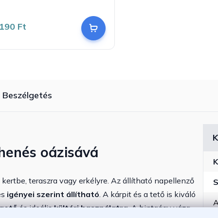
190 Ft
Beszélgetés
K
ihenés oázisává
K
kertbe, teraszra vagy erkélyre. Az állítható napellenző
S
és
igényei szerint állítható
. A kárpit és a tető is kiváló
A
rgető
és ideális
kültéri használatra
. A hintaágy váza