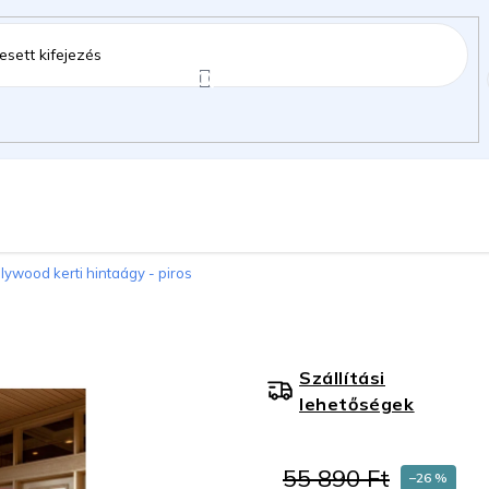
ztartás
Kerti kiegészítők
Gyermekeknek
lywood kerti hintaágy - piros
gok
Szállítási
lehetőségek
55 890 Ft
–26 %