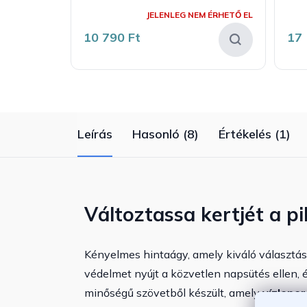
A
termék
JELENLEG NEM ÉRHETŐ EL
átlagos
értékelése
10 790 Ft
17 
5-
ből
5,0
csillag.
Leírás
Hasonló (8)
Értékelés (1)
Változtassa kertjét a p
Kényelmes hintaágy, amely kiváló választás 
védelmet nyújt a közvetlen napsütés ellen, 
minőségű szövetből készült, amely
vízlepe