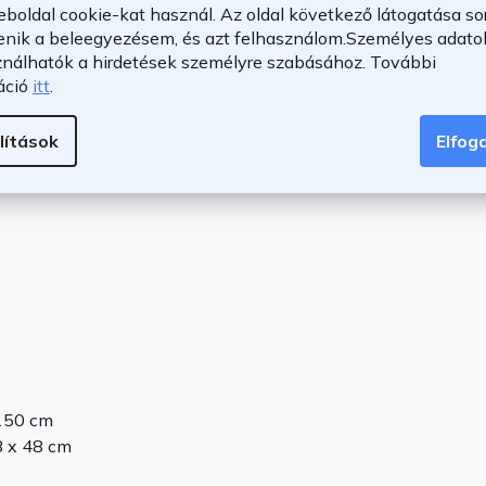
onattal, amely
védi a karcolásoktól és a korróziótól
. A
eboldal cookie-kat használ. Az oldal következő látogatása so
enik a beleegyezésem, és azt felhasználom.
Személyes adatok
elyek még nagyobb szilárdságot adnak. A szerkezet
ználhatók a hirdetések személyre szabásához.
További
dekes vizuális részletet kölcsönöz.
áció
itt
.
lítások
Elfo
 150 cm
8 x 48 cm