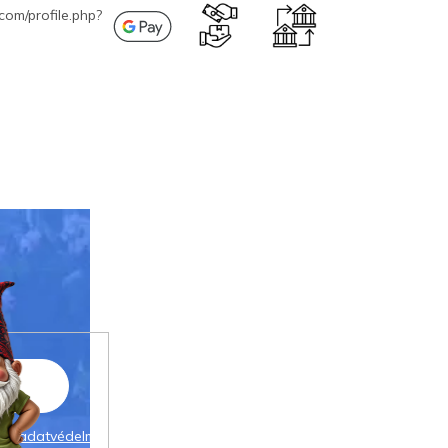
com/profile.php?
 az
adatvédelmi