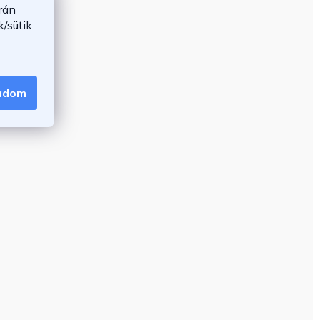
rán
/sütik
gadom