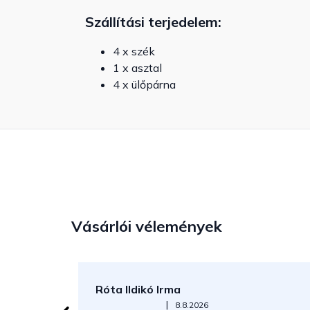
Szállítási terjedelem:
4 x szék
1 x asztal
4 x ülőpárna
Vásárlói vélemények
Róta Ildikó Irma
Az áruház értékelése 5-ből 5 csillag.
|
8.8.2026