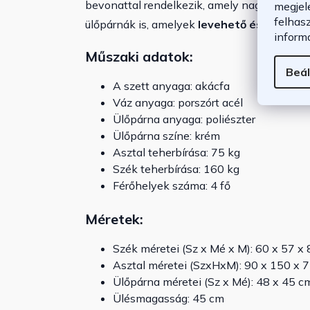
bevonattal rendelkezik, amely nagyon stabil
megjel
felhas
ülőpárnák is, amelyek
levehető és moshat
inform
Műszaki adatok:
Beál
A szett anyaga: akácfa
Váz anyaga: porszórt acél
Ülőpárna anyaga: poliészter
Ülőpárna színe: krém
Asztal teherbírása: 75 kg
Szék teherbírása: 160 kg
Férőhelyek száma: 4 fő
Méretek:
Szék méretei (Sz x Mé x M): 60 x 57 x
Asztal méretei (SzxHxM): 90 x 150 x 
Ülőpárna méretei (Sz x Mé): 48 x 45 c
Ülésmagasság: 45 cm