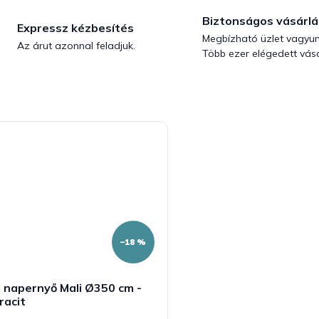
Biztonságos vásárlá
Expressz kézbesítés
Megbízható üzlet vagyun
Az árut azonnal feladjuk.
Több ezer elégedett vásá
–18 %
 napernyő Mali Ø350 cm -
racit