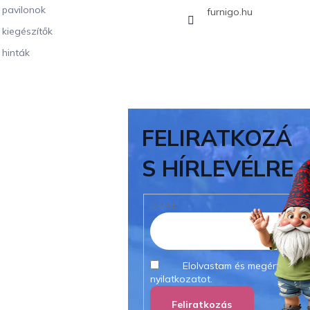
i pavilonok
furnigo.hu
i kiegészítők
 hinták
FELIRATKOZÁ
S HÍRLEVÉLRE
E-MAIL
Elolvastam és megértettem
nyilatkozatot.
Feliratkozás