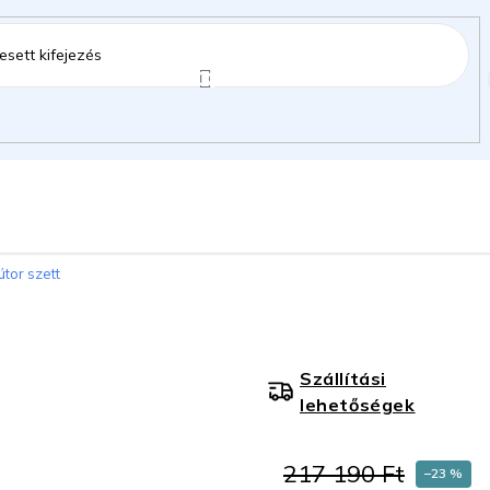
ztartás
Kerti kiegészítők
Gyermekeknek
útor szett
gok
Szállítási
lehetőségek
217 190 Ft
–23 %