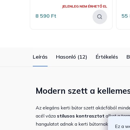
A
termék
JELENLEG NEM ÉRHETŐ EL
átlagos
értékelése
8 590 Ft
55 
5-
ből
5,0
csillag.
Leírás
Hasonló (12)
Értékelés
B
Modern szett a kelleme
Az elegáns kerti bútor szett akácfából mind
acél váza
stílusos kontrasztot
alkot a term
hangulatot adnak a kerti bútornak. A szett re
Ez a w