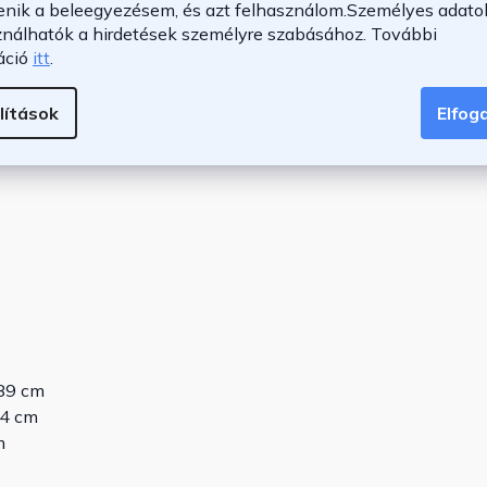
lá és masszívvá teszi a szettet. A székekhez tartoznak
enik a beleegyezésem, és azt felhasználom.
Személyes adatok
ználhatók a hirdetések személyre szabásához.
További
ó huzattal
rendelkeznek.
áció
itt
.
lítások
Elfo
 89 cm
74 cm
m