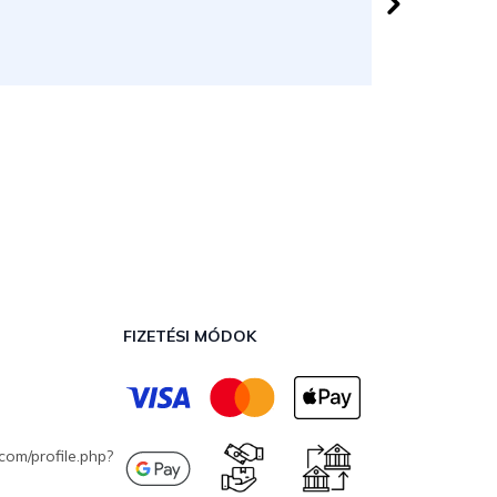
Korrekt, 
FIZETÉSI MÓDOK
com/profile.php?