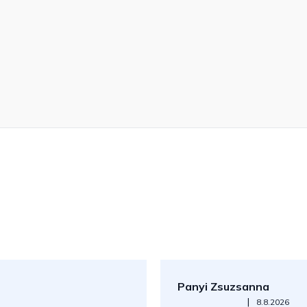
Panyi Zsuzsanna
Az áruház értékelése 5-ből 5
|
8.8.2026