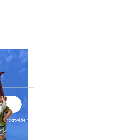
 az
adatvédelmi