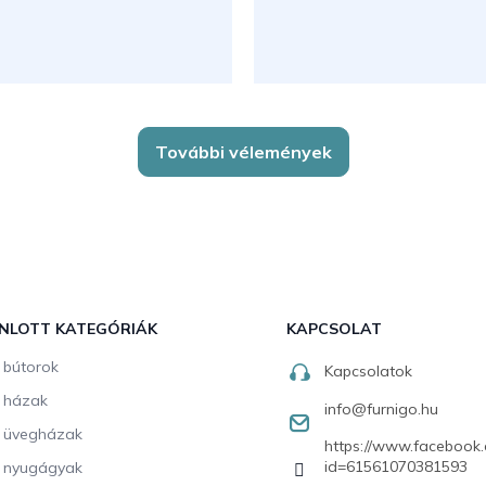
További vélemények
NLOTT KATEGÓRIÁK
KAPCSOLAT
i bútorok
Kapcsolatok
i házak
info
@
furnigo.hu
i üvegházak
https://www.facebook.
id=61561070381593
i nyugágyak