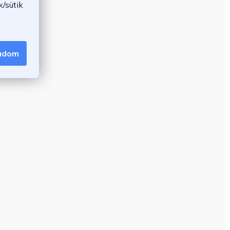
/sütik
gadom