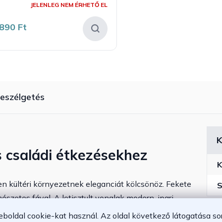
JELENLEG NEM ÉRHETŐ EL
890 Ft
eszélgetés
K
s családi étkezésekhez
K
en kültéri környezetnek eleganciát kölcsönöz. Fekete
S
észetes fával. A letisztult vonalak modern, ipari
ndkívül stabil és praktikus is. Az acél szerkezet porszórt
eboldal cookie-kat használ. Az oldal következő látogatása so