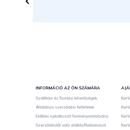
L
á
b
INFORMÁCIÓ AZ ÖN SZÁMÁRA
AJÁ
l
Szállítási és fizetési lehetőségek
Kert
é
c
Általános szerződési feltételek
Kert
Elállási nyilatkozat formanyomtatvány
Kert
Szerződéstől való elállás/Reklamáció
Kert