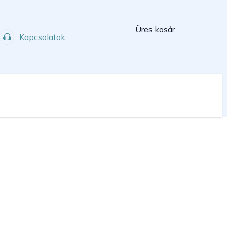
Kosár
Üres kosár
Kapcsolatok
Műhely
Sport