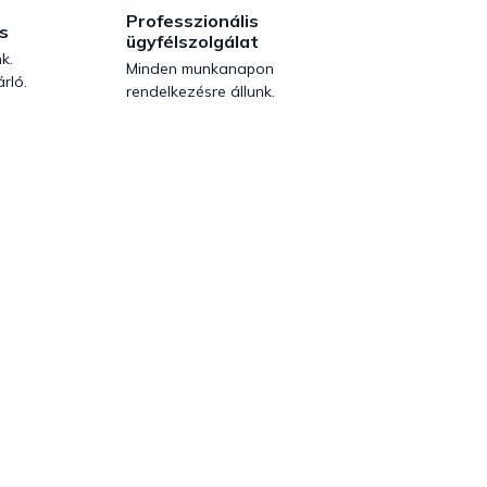
Professzionális
s
ügyfélszolgálat
k.
Minden munkanapon
rló.
rendelkezésre állunk.