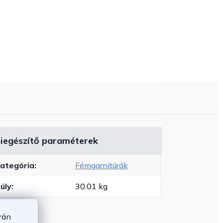
iegészítő paraméterek
ategória
:
Fémgarnitúrák
úly
:
30.01 kg
rán