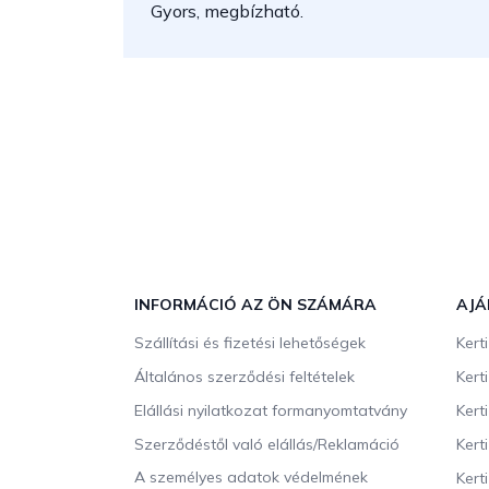
Gyors, megbízható.
L
á
b
INFORMÁCIÓ AZ ÖN SZÁMÁRA
AJÁ
l
Szállítási és fizetési lehetőségek
Kert
é
c
Általános szerződési feltételek
Kert
Elállási nyilatkozat formanyomtatvány
Kert
Szerződéstől való elállás/Reklamáció
Kert
A személyes adatok védelmének
Kert