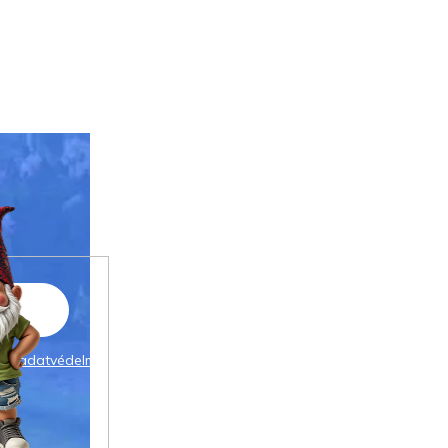
 az
adatvédelmi