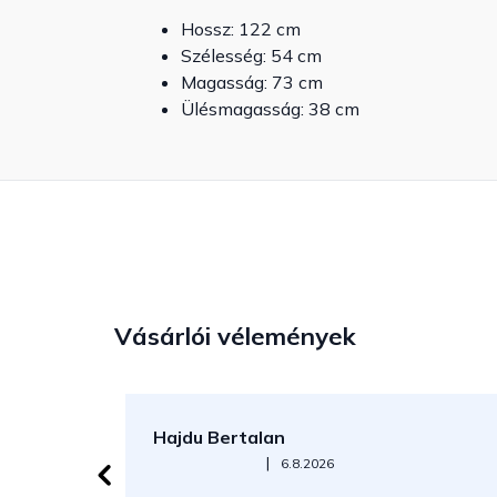
Hossz: 122 cm
Szélesség: 54 cm
Magasság: 73 cm
Ülésmagasság: 38 cm
Vásárlói vélemények
Hajdu Bertalan
Az áruház értékelése 5-ből 5 csillag.
|
6.8.2026