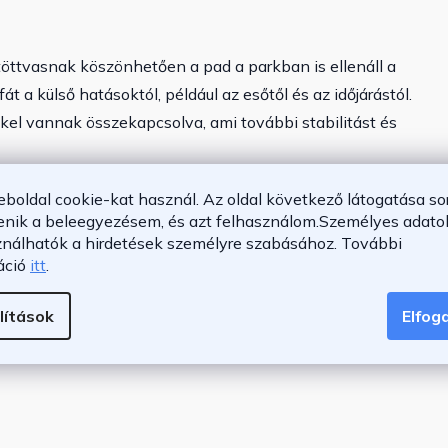
öttvasnak köszönhetően a pad a parkban is ellenáll a
át a külső hatásoktól, például az esőtől és az időjárástól.
kkel vannak összekapcsolva, ami további stabilitást és
eboldal cookie-kat használ. Az oldal következő látogatása so
enik a beleegyezésem, és azt felhasználom.
Személyes adatok
 öntöttvas
ználhatók a hirdetések személyre szabásához.
További
áció
itt
.
lítások
Elfo