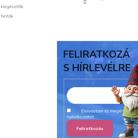
i kiegészítők
 hinták
FELIRATKOZÁ
S HÍRLEVÉLRE
E-MAIL
Elolvastam és megértettem
nyilatkozatot.
Feliratkozás