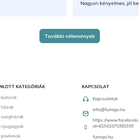
Nagyon kényelmes, jól kez
További vélemények
NLOTT KATEGÓRIÁK
KAPCSOLAT
i bútorok
Kapcsolatok
i házak
info
@
furnigo.hu
i üvegházak
https://www.facebook.
id=61561070381593
i nyugágyak
i pavilonok
furnigo.hu