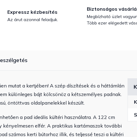
Biztonságos vásárlá
Expressz kézbesítés
Megbízható üzlet vagyun
Az árut azonnal feladjuk.
Több ezer elégedett vásá
eszélgetés
rűen mutat a kertjében! A szép díszítések és a háttámlán
K
lem különleges bájt kölcsönöz a kétszemélyes padnak.
K
sú, öntöttvas oldalpanelekkel készült.
S
nhetően a pad ideális kültéri használatra. A 122 cm
y kényelmesen elfér. A praktikus kartámaszok további
számos kerti bútorhoz illik, és teljessé teszi a kültéri