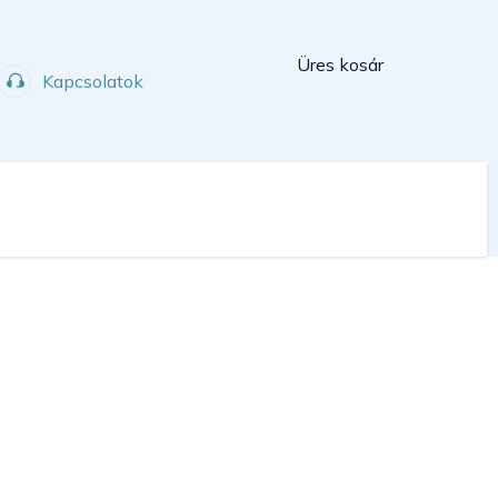
Kosár
Üres kosár
Kapcsolatok
Műhely
Sport