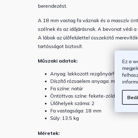
berendezést.
A 18 mm vastag fa váznak és a masszív önt
szélnek és az időjárásnak. A bevonat védi a f
A lábak az ülőfelülettel összekötő merevítő
tartósságot biztosít.
Műszaki adatok:
Ez a w
megjel
Anyag: lakkozott rezgőnyárfa, porszórt
felhas
Díszítő rózsaelem anyaga: műanyag
inform
Fa színe: natúr
Öntöttvas színe: fekete-zöld
Beál
Ülőhelyek száma: 2
Fa vastagsága: 18 mm
Súly: 13,5 kg
Méretek: