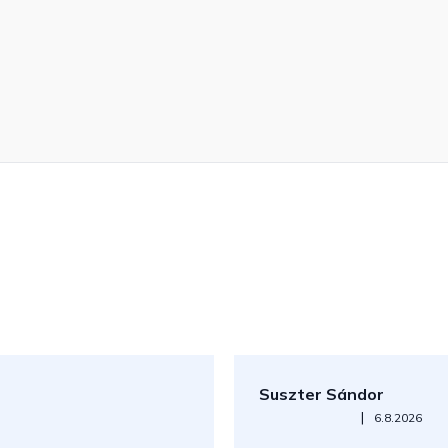
Suszter Sándor
Az áruház értékelése 5-ből 5
|
6.8.2026