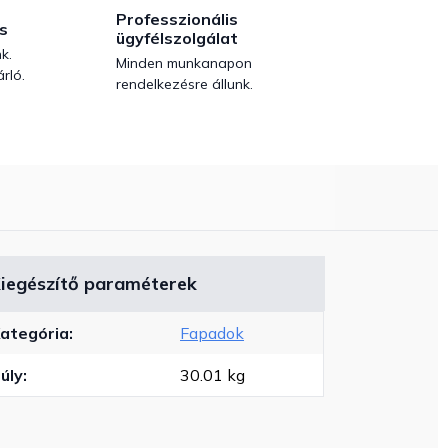
Professzionális
s
ügyfélszolgálat
k.
Minden munkanapon
rló.
rendelkezésre állunk.
iegészítő paraméterek
ategória
:
Fapadok
úly
:
30.01 kg