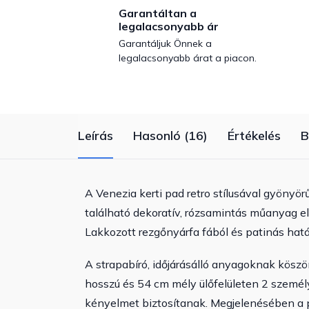
Garantáltan a
legalacsonyabb ár
Garantáljuk Önnek a
legalacsonyabb árat a piacon.
Leírás
Hasonló (16)
Értékelés
B
A Venezia kerti pad retro stílusával gyönyö
található dekoratív, rózsamintás műanyag e
Lakkozott rezgőnyárfa fából és patinás hatá
A strapabíró, időjárásálló anyagoknak köszö
hosszú és 54 cm mély ülőfelületen 2 személ
kényelmet biztosítanak. Megjelenésében a pad 