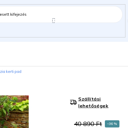
ztartás
Kerti kiegészítők
Gyermekeknek
ia kerti pad
gok
Szállítási
lehetőségek
40 890 Ft
–36 %