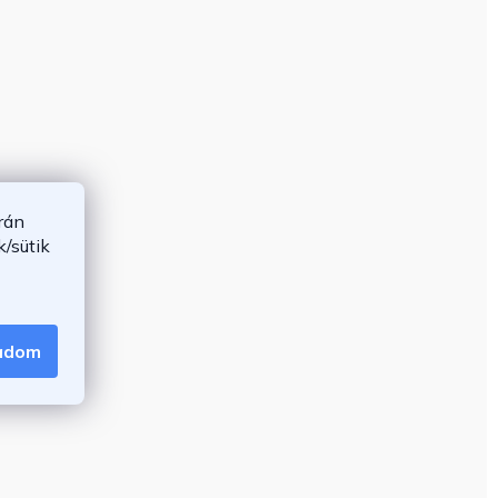
rán
/sütik
gadom