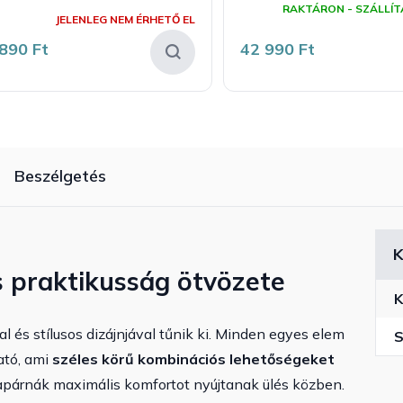
RAKTÁRON - SZÁLLÍT
rmék
JELENLEG NEM ÉRHETŐ EL
lagos
ékelése
890 Ft
42 990 Ft
llag.
Beszélgetés
K
s praktikusság ötvözete
K
al és stílusos dizájnjával tűnik ki. Minden egyes elem
S
ató, ami
széles körű kombinációs lehetőségeket
apárnák maximális komfortot nyújtanak ülés közben.