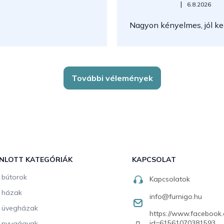
Az áruház értékelése 5-ből 5
|
6.8.2026
Nagyon kényelmes, jól kez
További vélemények
NLOTT KATEGÓRIÁK
KAPCSOLAT
i bútorok
Kapcsolatok
i házak
info
@
furnigo.hu
i üvegházak
https://www.facebook.
id=61561070381593
i nyugágyak