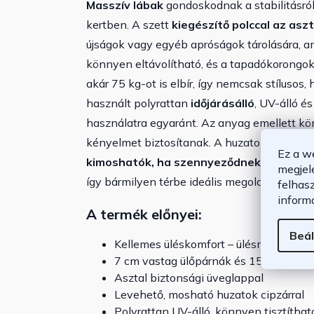
Masszív lábak
gondoskodnak a stabilitásról
kertben. A szett
kiegészítő polccal az aszt
újságok vagy egyéb apróságok tárolására, a
könnyen eltávolítható, és a tapadókorongo
akár 75 kg-ot is elbír, így nemcsak stílusos,
használt polyrattan
időjárásálló
, UV-álló és
használatra egyaránt. Az anyag emellett kö
kényelmet biztosítanak. A huzatok cipzárral
Ez a w
kimoshatók, ha szennyeződnek
. Ez a sze
megjel
így bármilyen térbe ideális megoldást kínál.
felhas
inform
A termék előnyei:
Beál
Kellemes üléskomfort – ülésmagasság:
7 cm vastag ülőpárnák és 15 cm vast
Asztal biztonsági üveglappal
Levehető, mosható huzatok cipzárral
Polyrattan UV-álló, könnyen tisztítha