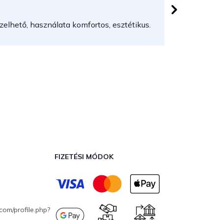
 csillag.
Az áruház
elhető, használata komfortos, esztétikus.
FIZETÉSI MÓDOK
com/profile.php?