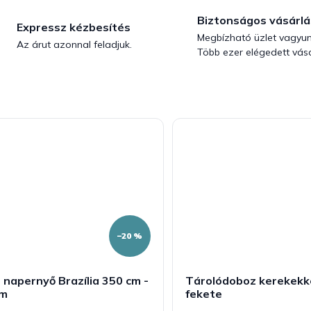
Biztonságos vásárlá
Expressz kézbesítés
Megbízható üzlet vagyun
Az árut azonnal feladjuk.
Több ezer elégedett vásá
–20 %
 napernyő Brazília 350 cm -
Tárolódoboz kerekekkel
ém
fekete