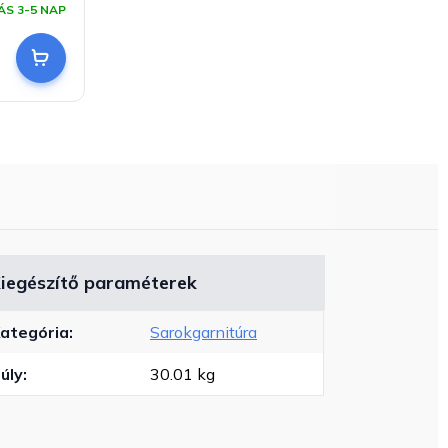
ÁS 3-5 NAP
iegészítő paraméterek
ategória
:
Sarokgarnitúra
úly
:
30.01 kg