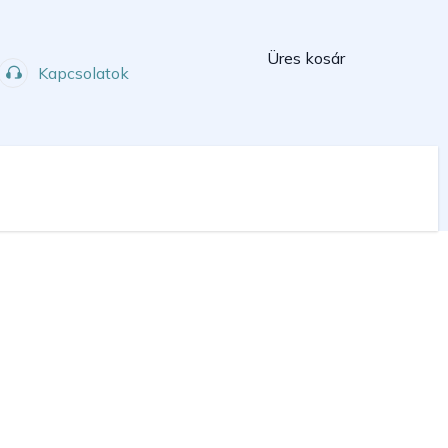
Kosár
Üres kosár
Kapcsolatok
Műhely
Sport