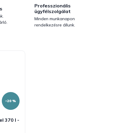
Professzionális
s
ügyfélszolgálat
k.
Minden munkanapon
rló.
rendelkezésre állunk.
–20 %
 370 l -