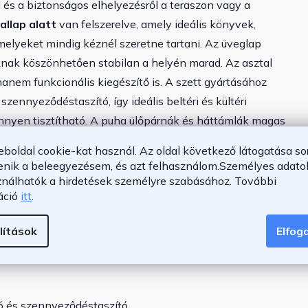
 és a biztonságos elhelyezésről a teraszon vagy a
allap alatt
van felszerelve, amely ideális könyvek,
melyeket mindig kéznél szeretne tartani. Az üveglap
knak köszönhetően stabilan a helyén marad. Az asztal
 hanem funkcionális kiegészítő is. A szett gyártásához
 szennyeződéstaszító, így ideális beltéri és kültéri
nnyen tisztítható. A puha ülőpárnák és háttámlák magas
 vannak ellátva, így
könnyen levehetők és
eboldal cookie-kat használ. Az oldal következő látogatása so
tt ötvözi az eleganciát, a funkcionalitást és a tartósságot,
enik a beleegyezésem, és azt felhasználom.
Személyes adatok
ználhatók a hirdetések személyre szabásához.
További
áció
itt
.
lítások
Elfo
 47 cm
ag háttámlapárnák
tó és szennyeződéstaszító