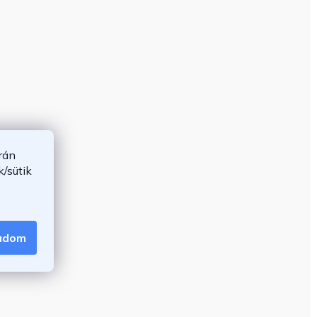
rán
/sütik
gadom