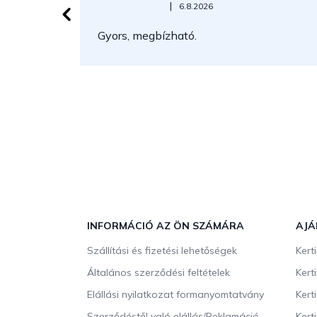
Az áruház értékelése 5-ből 5 csillag.
|
6.8.2026
Gyors, megbízható.
L
á
b
INFORMÁCIÓ AZ ÖN SZÁMÁRA
AJÁ
l
Szállítási és fizetési lehetőségek
Kert
é
c
Általános szerződési feltételek
Kert
Elállási nyilatkozat formanyomtatvány
Kert
Szerződéstől való elállás/Reklamáció
Kert