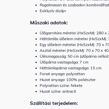
Rugalmasan és szabadon kombinálható 
Exkluzív dizájn
Műszaki adatok:
Ülőgarnitúra méretei (HxSzxM): 280 x
Háttámlás ülőelem méretei (HxSzxM): 
Egy ülőelem méretei (HxSzxM): 70 x 7
Asztal méretei (HxSzxM): 70 x 70 x 4
Ülésmagasság: 50 cm (ülőpárna nélkül
Ülőpárna vastagsága: 7 cm
Háttámlapárna vastagsága: 15 cm
Fonat anyaga: polyrattan
Huzat anyaga: 100% poliészter
Polyrattan színe: fekete
Huzat színe: antracit
Szállítási terjedelem: