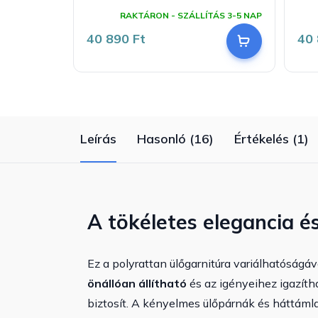
A
A
termék
te
RAKTÁRON - SZÁLLÍTÁS 3-5 NAP
átlagos
át
értékelése
ért
40 890 Ft
40 
5-
5-
ből
ből
5,0
4,0
csillag.
csi
Leírás
Hasonló (16)
Értékelés (1)
A tökéletes elegancia é
Ez a polyrattan ülőgarnitúra variálhatóságáv
önállóan állítható
és az igényeihez igazíth
biztosít. A kényelmes ülőpárnák és háttáml