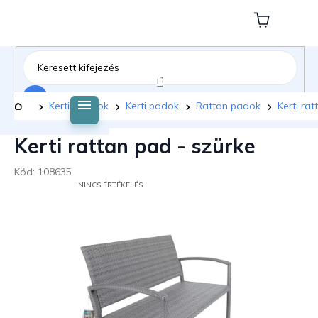
Ugrás
a
Kosár
fő
tartalomhoz
Keresés
Kezdőlap
Kerti bútorok
Kerti padok
Rattan padok
Kerti ra
Kerti rattan pad - szürke
Kód:
108635
A
NINCS ÉRTÉKELÉS
TERMÉK
ÁTLAGOS
ÉRTÉKELÉSE
5-
BŐL
0,0
CSILLAG.