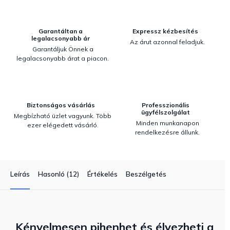
Garantáltan a
Expressz kézbesítés
legalacsonyabb ár
Az árut azonnal feladjuk.
Garantáljuk Önnek a
legalacsonyabb árat a piacon.
Biztonságos vásárlás
Professzionális
ügyfélszolgálat
Megbízható üzlet vagyunk. Több
Minden munkanapon
ezer elégedett vásárló.
rendelkezésre állunk.
Leírás
Hasonló (12)
Értékelés
Beszélgetés
Kényelmesen pihenhet és élvezheti a