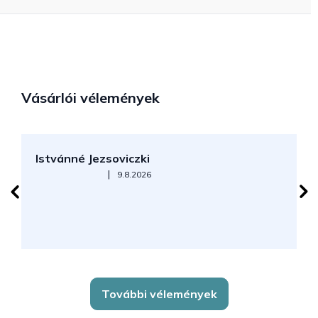
Vásárlói vélemények
Istvánné Jezsoviczki
R
Az áruház értékelése 5-ből 5 csillag.
|
9.8.2026
További vélemények