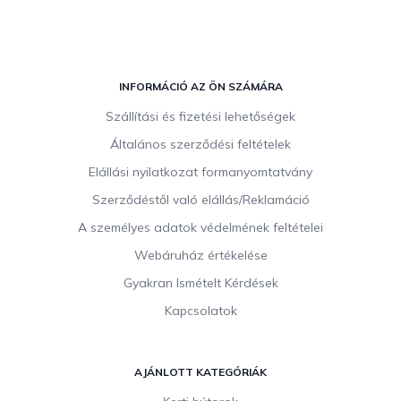
L
á
INFORMÁCIÓ AZ ÖN SZÁMÁRA
b
Szállítási és fizetési lehetőségek
l
Általános szerződési feltételek
é
c
Elállási nyilatkozat formanyomtatvány
Szerződéstől való elállás/Reklamáció
A személyes adatok védelmének feltételei
Webáruház értékelése
Gyakran Ismételt Kérdések
Kapcsolatok
AJÁNLOTT KATEGÓRIÁK