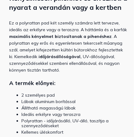
nyarat a verandán vagy a kertben
Ez a polyrattan pad két személy számára lett tervezve,
ideális az erkélyre vagy a teraszra. A háttámla és a karfák
maximális kényelmet biztosítanak a pihenéshez
. A
polyrattan egy erős és egyenletesen tekercselt műanyag
szál, amelyet kifejezetten kültéri bútorokhoz fejlesztettek
ki. Kiemelkedik
időjárásállóságával,
UV-állóságával,
szennyeződésekkel szembeni ellenállásával, és nagyon
könnyen tisztán tartható.
A termék előnyei:
2 személyes pad
Lábak alumínium borítással
Állítható magasságú lábak
Ideális erkélyre vagy teraszra
Polyrattan - időjárásálló, UV-álló, taszítja a
szennyeződéseket
Kellemes üléskomfort