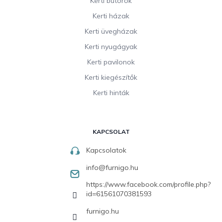
Kerti bútorok
Kerti házak
Kerti üvegházak
Kerti nyugágyak
Kerti pavilonok
Kerti kiegészítők
Kerti hinták
KAPCSOLAT
Kapcsolatok
info
@
furnigo.hu
https://www.facebook.com/profile.php?
id=61561070381593
furnigo.hu