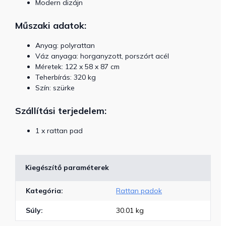
Modern dizájn
Műszaki adatok:
Anyag: polyrattan
Váz anyaga: horganyzott, porszórt acél
Méretek: 122 x 58 x 87 cm
Teherbírás: 320 kg
Szín: szürke
Szállítási terjedelem:
1 x rattan pad
Kiegészítő paraméterek
Kategória
:
Rattan padok
Súly
:
30.01 kg