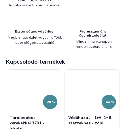
legalacsonyabb árat a piacon.
Biztonságos vásárlás
Professzionális
ügyfélszolgálat
Megbízható üzlet vagyunk. Több
Minden munkanapon
ezer elégedett vásárló.
rendelkezésre állunk.
Kapcsolódó termékek
–20 %
–44 %
Tárolódoboz
Védőhuzat - 1+6, 1+8
kerekekkel 370 l -
szettekhez - zöld
fekete