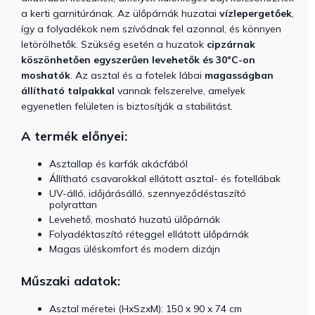
a kerti garnitúrának.
Az ülőpárnák huzatai
vízlepergetőek
,
így a folyadékok nem szívódnak fel azonnal, és könnyen
letörölhetők. Szükség esetén a huzatok
cipzárnak
köszönhetően egyszerűen levehetők és 30°C-on
moshatók
. Az asztal és a fotelek lábai
magasságban
állítható talpakkal
vannak felszerelve, amelyek
egyenetlen felületen is biztosítják a stabilitást.
A termék előnyei:
Asztallap és karfák akácfából
Állítható csavarokkal ellátott asztal- és fotellábak
UV-álló, időjárásálló, szennyeződéstaszító
polyrattan
Levehető, mosható huzatú ülőpárnák
Folyadéktaszító réteggel ellátott ülőpárnák
Magas üléskomfort és modern dizájn
Műszaki adatok:
Asztal méretei (HxSzxM):
150 x 90 x 74 cm