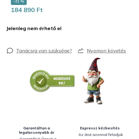
–21 %
184 890 Ft
Egységár:
Jelenleg nem érhető el
Nyomon követés
Garantáltan a
Expressz kézbesítés
legalacsonyabb ár
Az árut azonnal feladjuk.
Garantáljuk Önnek a