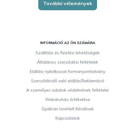
További vélemények
L
á
INFORMÁCIÓ AZ ÖN SZÁMÁRA
b
Szállítási és fizetési lehetőségek
l
Általános szerződési feltételek
é
c
Elállási nyilatkozat formanyomtatvány
Szerződéstől való elállás/Reklamáció
A személyes adatok védelmének feltételei
Webáruház értékelése
Gyakran Ismételt Kérdések
Kapcsolatok