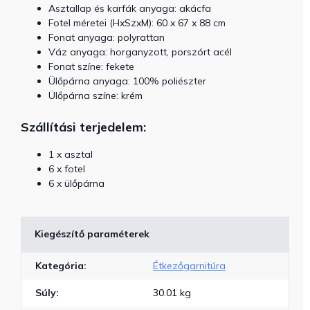
Asztallap és karfák anyaga: akácfa
Fotel méretei
(HxSzxM): 60 x 67 x 88 cm
Fonat anyaga: polyrattan
Váz anyaga: horganyzott, porszórt acél
Fonat színe: fekete
Ülőpárna anyaga: 100% poliészter
Ülőpárna színe: krém
Szállítási terjedelem:
1 x asztal
6 x fotel
6 x ülőpárna
Kiegészítő paraméterek
Kategória
:
Étkezőgarnitúra
Súly
:
30.01 kg