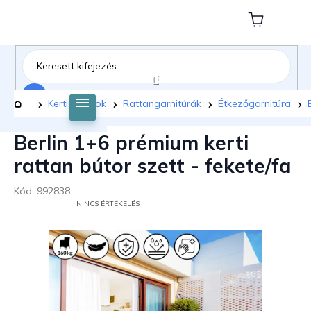
Ugrás
a
Kosár
fő
tartalomhoz
Keresés
Kezdőlap
Kerti bútorok
Rattangarnitúrák
Étkezőgarnitúra
Berlin 1+6 prémium kerti
rattan bútor szett - fekete/fa
Kód:
992838
A
NINCS ÉRTÉKELÉS
TERMÉK
ÁTLAGOS
ÉRTÉKELÉSE
5-
BŐL
0,0
CSILLAG.