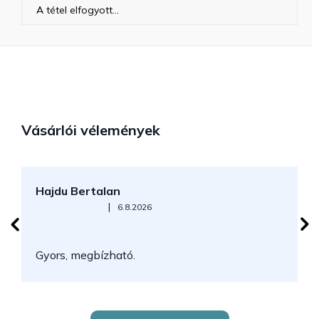
A tétel elfogyott…
Vásárlói vélemények
Hajdu Bertalan
S
Az áruház értékelése 5-ből 5 csillag.
|
6.8.2026
N
Gyors, megbízható.
k