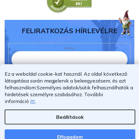
FELIRATKOZÁS HÍRLEVÉLRE
E-MAIL
Ez a weboldal cookie-kat használ. Az oldal következő
Elolvastam és megértettem az
adatvédelmi
látogatása során megjelenik a beleegyezésem, és azt
nyilatkozatot.
felhasználom.
Személyes adatok/sütik felhasználhatók a
Feliratkozás
hirdetések személyre szabásához.
További
információ
itt
.
Beállítások
Shoptet Premium készítette
Copyright 2026
Furnigo.hu
. Minden jog fenntartva.
Elfogadom