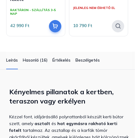
A
termék
JELENLEG NEM ÉRHETŐ EL
RAKTÁRON - SZÁLLÍTÁS 3-5
átlagos
NAP
értékelése
5-
42 990 Ft
10 790 Ft
ből
5,0
csillag.
Leírás
Hasonló (16)
Értékelés
Beszélgetés
Kényelmes pillanatok a kertben,
teraszon vagy erkélyen
Kézzel font, időjárásálló polyrattanból készült kerti bútor
szett, amely
asztalt
és
hat egymásra rakható kerti
fotelt
tartalmaz.
Az asztallap és a karfák tömör
akácfából készültek, amelyek különleges bájt kölcsönöznek