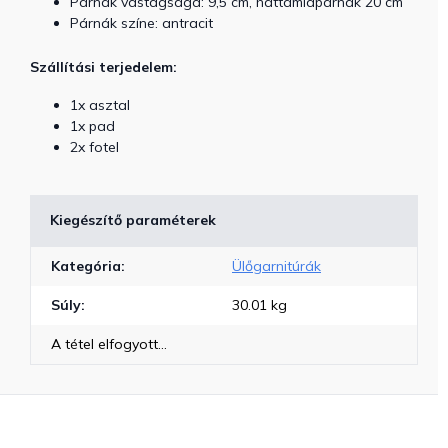
Párnák vastagsága: 9,5 cm, háttámlapárnák 20 cm
Párnák színe: antracit
Szállítási terjedelem:
1x asztal
1x pad
2x fotel
Kiegészítő paraméterek
Kategória
:
Ülőgarnitúrák
Súly
:
30.01 kg
A tétel elfogyott…