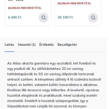
JELENLEG NEM ÉRHETŐ EL
JELENLEG NEM ÉRHETŐ EL
6 490 Ft
45 190 Ft
Leírás
Hasonló (1)
Értékelés
Beszélgetés
Az Atlas akácfa garnitúra egy asztalból, két fotelból és
egy padból áll. Az ülőfelületekhez 20 cm vastag
háttámlapárnák és 9,5 cm vastag ülőpárnák tartoznak
antracit színben. A kényelmes ülőhely 4 fő számára biztosít
helyet, és beltéri, valamint kültéri használatra is alkalmas.
Kiválóan illik teraszra vagy télikertbe. A levehető, cipzáras
huzatok elegánsak és praktikusak, mivel szükség esetén
moshatók. Emellett a huzatok vízlepergetőek, így a
folyadékokat nem szívják fel azonnal, és könnyen