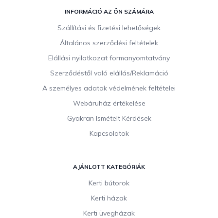
L
á
INFORMÁCIÓ AZ ÖN SZÁMÁRA
b
Szállítási és fizetési lehetőségek
l
Általános szerződési feltételek
é
c
Elállási nyilatkozat formanyomtatvány
Szerződéstől való elállás/Reklamáció
A személyes adatok védelmének feltételei
Webáruház értékelése
Gyakran Ismételt Kérdések
Kapcsolatok
AJÁNLOTT KATEGÓRIÁK
Kerti bútorok
Kerti házak
Kerti üvegházak