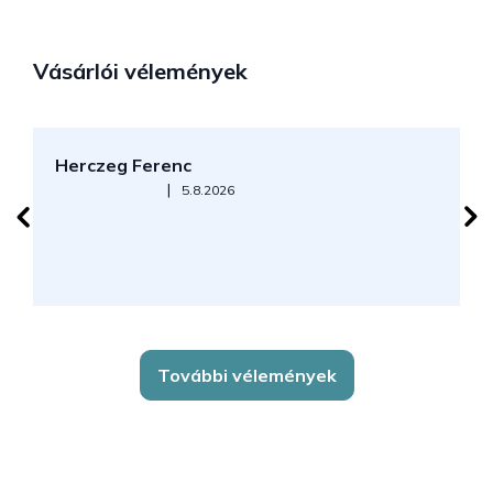
Vásárlói vélemények
Herczeg Ferenc
B
Az áruház értékelése 5-ből 5 csillag.
|
5.8.2026
J
k
További vélemények