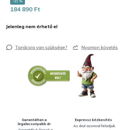
–21 %
184 890 Ft
Egységár:
Jelenleg nem érhető el
Nyomon követés
Garantáltan a
Expressz kézbesítés
legalacsonyabb ár
Az árut azonnal feladjuk.
Garantáljuk Önnek a