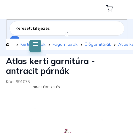
Ugrás
a
Kosár
fő
tartalomhoz
Keresés
Kezdőlap
Kerti bútorok
Fagarnitúrák
Ülőgarnitúrák
Atlas k
Atlas kerti garnitúra -
antracit párnák
Kód:
991075
A
NINCS ÉRTÉKELÉS
TERMÉK
ÁTLAGOS
ÉRTÉKELÉSE
5-
BŐL
0,0
CSILLAG.