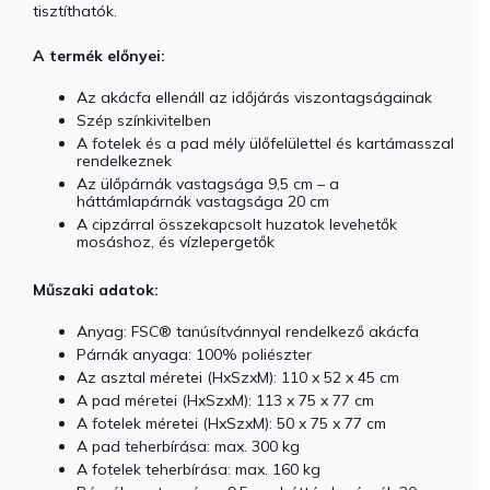
tisztíthatók.
A termék előnyei:
Az akácfa ellenáll az időjárás viszontagságainak
Szép színkivitelben
A fotelek és a pad mély ülőfelülettel és kartámasszal
rendelkeznek
Az ülőpárnák vastagsága 9,5 cm – a
háttámlapárnák vastagsága 20 cm
A cipzárral összekapcsolt huzatok levehetők
mosáshoz, és vízlepergetők
Műszaki adatok:
Anyag: FSC® tanúsítvánnyal rendelkező akácfa
Párnák anyaga: 100% poliészter
Az asztal méretei (HxSzxM): 110 x 52 x 45 cm
A pad méretei (HxSzxM): 113 x 75 x 77 cm
A fotelek méretei (HxSzxM): 50 x 75 x 77 cm
A pad teherbírása: max. 300 kg
A fotelek teherbírása: max. 160 kg