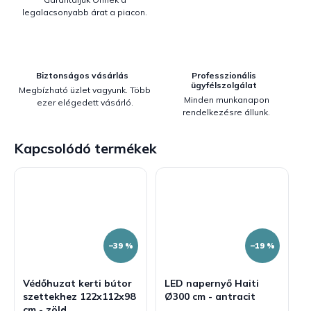
legalacsonyabb árat a piacon.
Biztonságos vásárlás
Professzionális
ügyfélszolgálat
Megbízható üzlet vagyunk. Több
Minden munkanapon
ezer elégedett vásárló.
rendelkezésre állunk.
Kapcsolódó termékek
–39 %
–19 %
Védőhuzat kerti bútor
LED napernyő Haiti
szettekhez 122x112x98
Ø300 cm - antracit
cm - zöld