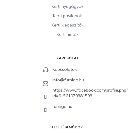
Kerti nyugágyak
Kerti pavilonok
Kerti kiegészítők
Kerti hinták
KAPCSOLAT
Kapcsolatok
info
@
furnigo.hu
https://www.facebook.com/profile.php?
id=61561070381593
furnigo.hu
FIZETÉSI MÓDOK