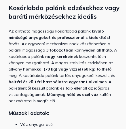
Kosárlabda palánk edzésekhez vagy
baráti mérkőzésekhez ideális
Az állítható magasságú kosárlabda palánk
kiváló
minőségű anyagokat és professzionális kialakítást
ötvöz. Az egyszerű mechanizmusnak köszönhetően a
palánk magassága
3 fokozatban
könnyedén állítható. A
kosárlabda palánk
nagy kerekeinek
köszönhetően
könnyen mozgatható. A
magas stabilitás érdekében az
állvány
homokkal (70 kg) vagy vízzel (60 kg)
tölthető
meg.
A kosárlabda palánk tartós anyagokból készült, és
beltéri és kültéri használatra egyaránt alkalmas
. A
polietilénből készült palánk és talp ellenáll az időjárás
viszontagságainak.
Műanyag háló és acél váz
kültéri
használatra is megfelelő.
Műszaki adatok:
Váz anyaga: acél