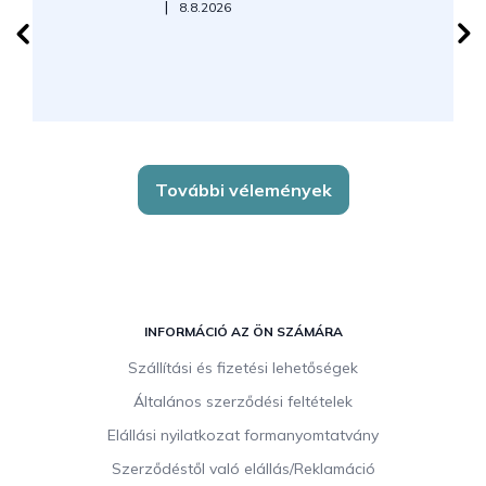
Az áruház értékelése 5-ből 5 csillag.
|
8.8.2026
További vélemények
L
á
INFORMÁCIÓ AZ ÖN SZÁMÁRA
b
Szállítási és fizetési lehetőségek
l
Általános szerződési feltételek
é
c
Elállási nyilatkozat formanyomtatvány
Szerződéstől való elállás/Reklamáció