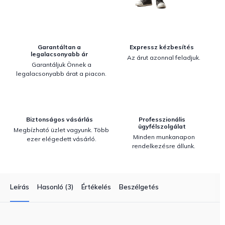
Garantáltan a
Expressz kézbesítés
legalacsonyabb ár
Az árut azonnal feladjuk.
Garantáljuk Önnek a
legalacsonyabb árat a piacon.
Biztonságos vásárlás
Professzionális
ügyfélszolgálat
Megbízható üzlet vagyunk. Több
Minden munkanapon
ezer elégedett vásárló.
rendelkezésre állunk.
Leírás
Hasonló (3)
Értékelés
Beszélgetés