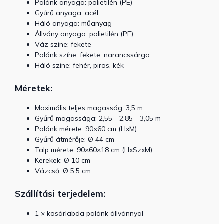
Palánk anyaga: polietilén (PE)
Gyűrű anyaga: acél
Háló anyaga: műanyag
Állvány anyaga: polietilén (PE)
Váz színe: fekete
Palánk színe: fekete, narancssárga
Háló színe: fehér, piros, kék
Méretek:
Maximális teljes magasság: 3,5 m
Gyűrű magassága: 2,55 - 2,85 - 3,05 m
Palánk mérete: 90×60 cm (HxM)
Gyűrű átmérője: Ø 44 cm
Talp mérete: 90×60×18 cm (HxSzxM)
Kerekek: Ø 10 cm
Vázcső: Ø 5,5 cm
Szállítási terjedelem:
1 × kosárlabda palánk állvánnyal