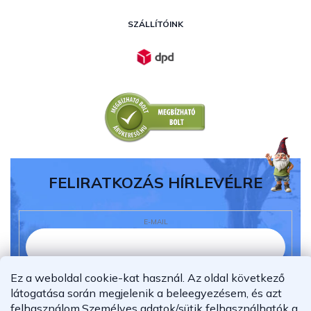
SZÁLLÍTÓINK
FELIRATKOZÁS HÍRLEVÉLRE
E-MAIL
Ez a weboldal cookie-kat használ. Az oldal következő
Elolvastam és megértettem az
adatvédelmi
látogatása során megjelenik a beleegyezésem, és azt
nyilatkozatot.
felhasználom.
Személyes adatok/sütik felhasználhatók a