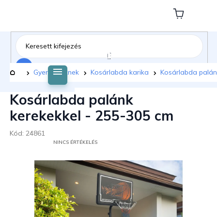
Ugrás
a
Kosár
fő
tartalomhoz
Keresés
Kezdőlap
Gyermekeknek
Kosárlabda karika
Kosárlabda palán
Kosárlabda palánk
kerekekkel - 255-305 cm
Kód:
24861
A
NINCS ÉRTÉKELÉS
TERMÉK
ÁTLAGOS
ÉRTÉKELÉSE
5-
BŐL
0,0
CSILLAG.