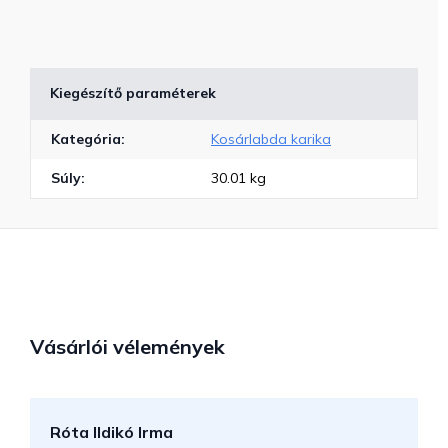
Kiegészítő paraméterek
Kategória
:
Kosárlabda karika
Súly
:
30.01 kg
Vásárlói vélemények
Róta Ildikó Irma
P