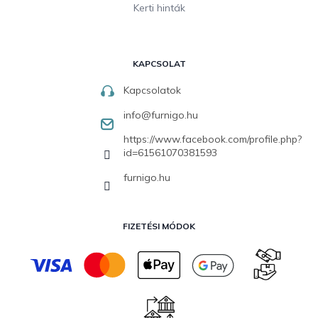
Kerti hinták
KAPCSOLAT
Kapcsolatok
info
@
furnigo.hu
https://www.facebook.com/profile.php?
id=61561070381593
furnigo.hu
FIZETÉSI MÓDOK