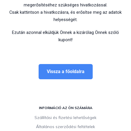
megerősítéséhez szükséges hivatkozással.
Csak kattintson a hivatkozásra, és erősítse meg az adatok
helyességét.
Ezután azonnal elküldjük Önnek a kizárólag Önnek szóló
kupont!
Vissza a főoldalra
L
á
INFORMÁCIÓ AZ ÖN SZÁMÁRA
b
Szállítási és fizetési lehetőségek
l
Általános szerződési feltételek
é