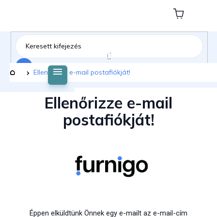
Ugrás
a
Kosár
fő
tartalomhoz
Keresés
Kezdőlap
Ellenőrizze e-mail postafiókját!
Ellenőrizze e-mail
postafiókját!
Éppen elküldtünk Önnek egy e-mailt az e-mail-cím