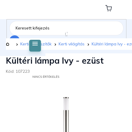
Ugrás
a
Kosár
fő
tartalomhoz
Keresés
Kezdőlap
Kerti kiegészítők
Kerti világítás
Kültéri lámpa Ivy - ez
Kültéri lámpa Ivy - ezüst
Kód:
107223
A
NINCS ÉRTÉKELÉS
TERMÉK
ÁTLAGOS
ÉRTÉKELÉSE
5-
BŐL
0,0
CSILLAG.