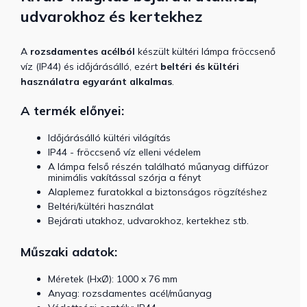
udvarokhoz és kertekhez
A
rozsdamentes acélból
készült kültéri lámpa fröccsenő
víz (IP44) és időjárásálló, ezért
beltéri és kültéri
használatra egyaránt alkalmas
.
A termék előnyei:
Időjárásálló kültéri világítás
IP44 - fröccsenő víz elleni védelem
A lámpa felső részén található műanyag diffúzor
minimális vakítással szórja a fényt
Alaplemez furatokkal a biztonságos rögzítéshez
Beltéri/kültéri használat
Bejárati utakhoz, udvarokhoz, kertekhez stb.
Műszaki adatok:
Méretek (HxØ):
1000 x 76 mm
Anyag:
rozsdamentes acél/műanyag