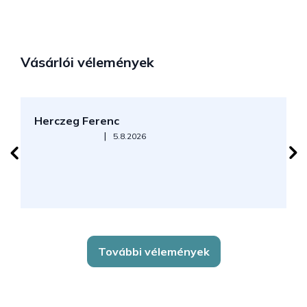
Vásárlói vélemények
Herczeg Ferenc
B
Az áruház értékelése 5-ből 5 csillag.
|
5.8.2026
J
k
További vélemények