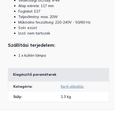
Védettségi osztály: IP44
Alap mérete: 117 mm
Foglalat: E27
Teljesítmény: max. 20W
Működési feszültség: 220-240V - 50/60 Hz
Szín: ezüst
Izzó: nem tartozék
Szállítási terjedelem:
1 x kültéri lámpa
Kiegészítő paraméterek
Kategória
:
Kerti világítás
Súly
:
1.3 kg