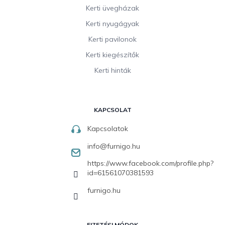
Kerti üvegházak
Kerti nyugágyak
Kerti pavilonok
Kerti kiegészítők
Kerti hinták
KAPCSOLAT
Kapcsolatok
info
@
furnigo.hu
https://www.facebook.com/profile.php?
id=61561070381593
furnigo.hu
FIZETÉSI MÓDOK