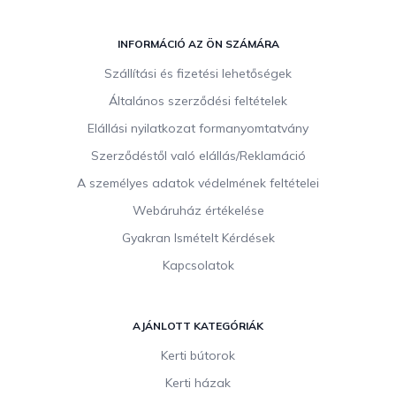
L
á
INFORMÁCIÓ AZ ÖN SZÁMÁRA
b
Szállítási és fizetési lehetőségek
l
Általános szerződési feltételek
é
c
Elállási nyilatkozat formanyomtatvány
Szerződéstől való elállás/Reklamáció
A személyes adatok védelmének feltételei
Webáruház értékelése
Gyakran Ismételt Kérdések
Kapcsolatok
AJÁNLOTT KATEGÓRIÁK
Kerti bútorok
Kerti házak