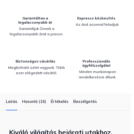
Garantáltan a
Expressz kézbesítés
legalacsonyabb ár
Az árut azonnal feladjuk.
Garantáljuk Önnek a
legalacsonyabb árat a piacon.
Biztonságos vásárlás
Professzionális
ügyfélszolgálat
Megbízható üzlet vagyunk. Több
Minden munkanapon
ezer elégedett vásárló.
rendelkezésre állunk.
Leírás
Hasonló (16)
Értékelés
Beszélgetés
Kiváló világítás bejárati utakhoz,