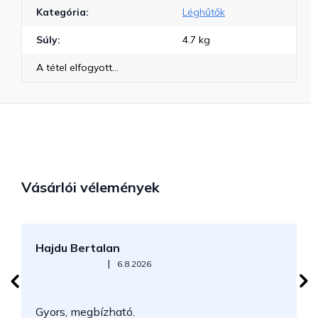
Kategória
:
Léghűtők
Súly
:
4.7 kg
A tétel elfogyott…
Vásárlói vélemények
Hajdu Bertalan
S
Az áruház értékelése 5-ből 5 csillag.
|
6.8.2026
N
Gyors, megbízható.
k