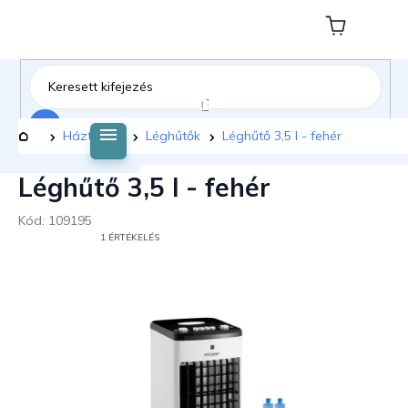
Ugrás
a
Kosár
fő
tartalomhoz
Keresés
Kezdőlap
Háztartás
Léghűtők
Léghűtő 3,5 l - fehér
Léghűtő 3,5 l - fehér
Kód:
109195
A
1 ÉRTÉKELÉS
TERMÉK
ÁTLAGOS
ÉRTÉKELÉSE
5-
BŐL
4,0
CSILLAG.