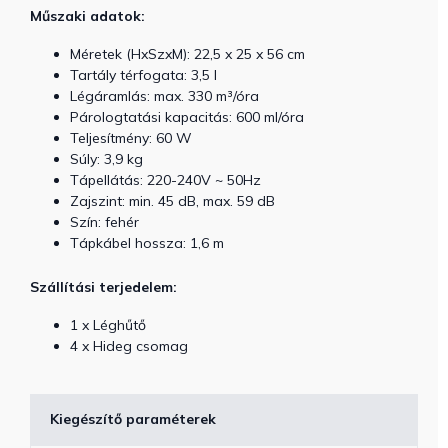
Műszaki adatok:
Méretek (HxSzxM): 22,5 x 25 x 56 cm
Tartály térfogata: 3,5 l
Légáramlás: max. 330 m³/óra
Párologtatási kapacitás: 600 ml/óra
Teljesítmény: 60 W
Súly: 3,9 kg
Tápellátás: 220-240V ~ 50Hz
Zajszint: min. 45 dB, max. 59 dB
Szín: fehér
Tápkábel hossza: 1,6 m
Szállítási terjedelem:
1 x Léghűtő
4 x Hideg csomag
Kiegészítő paraméterek