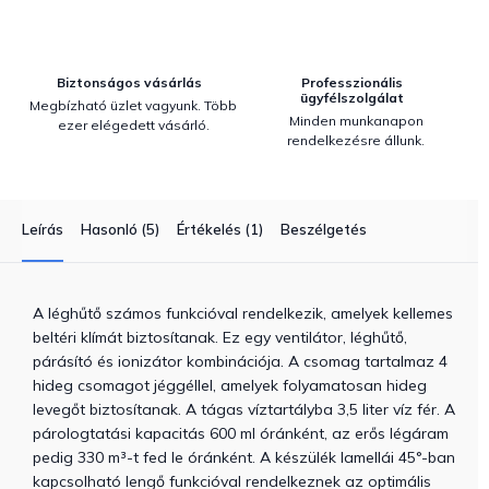
Biztonságos vásárlás
Professzionális
ügyfélszolgálat
Megbízható üzlet vagyunk. Több
Minden munkanapon
ezer elégedett vásárló.
rendelkezésre állunk.
Leírás
Hasonló (5)
Értékelés (1)
Beszélgetés
A léghűtő számos funkcióval rendelkezik, amelyek kellemes
beltéri klímát biztosítanak. Ez egy ventilátor, léghűtő,
párásító és ionizátor kombinációja. A csomag tartalmaz 4
hideg csomagot jéggéllel, amelyek folyamatosan hideg
levegőt biztosítanak. A tágas víztartályba 3,5 liter víz fér. A
párologtatási kapacitás 600 ml óránként, az erős légáram
pedig 330 m³-t fed le óránként. A készülék lamellái 45°-ban
kapcsolható lengő funkcióval rendelkeznek az optimális