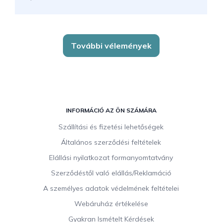
További vélemények
L
á
INFORMÁCIÓ AZ ÖN SZÁMÁRA
b
Szállítási és fizetési lehetőségek
l
Általános szerződési feltételek
é
c
Elállási nyilatkozat formanyomtatvány
Szerződéstől való elállás/Reklamáció
A személyes adatok védelmének feltételei
Webáruház értékelése
Gyakran Ismételt Kérdések