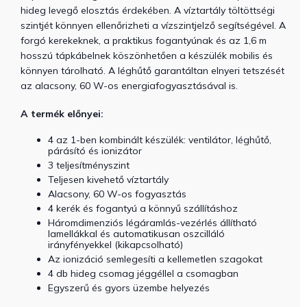
hideg levegő elosztás érdekében. A víztartály töltöttségi
szintjét könnyen ellenőrizheti a vízszintjelző segítségével. A
forgó kerekeknek, a praktikus fogantyúnak és az 1,6 m
hosszú tápkábelnek köszönhetően a készülék mobilis és
könnyen tárolható. A léghűtő garantáltan elnyeri tetszését
az alacsony, 60 W-os energiafogyasztásával is.
A termék előnyei:
4 az 1-ben kombinált készülék: ventilátor, léghűtő,
párásító és ionizátor
3 teljesítményszint
Teljesen kivehető víztartály
Alacsony, 60 W-os fogyasztás
4 kerék és fogantyú a könnyű szállításhoz
Háromdimenziós légáramlás-vezérlés állítható
lamellákkal és automatikusan oszcilláló
irányfényekkel (kikapcsolható)
Az ionizáció semlegesíti a kellemetlen szagokat
4 db hideg csomag jéggéllel a csomagban
Egyszerű és gyors üzembe helyezés