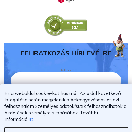
FELIRATKOZÁS HÍRLEVÉLRE
E-MAIL
Ez a weboldal cookie-kat használ. Az oldal következő
Elolvastam és megértettem az
adatvédelmi
látogatása során megjelenik a beleegyezésem, és azt
nyilatkozatot.
felhasználom.
Személyes adatok/sütik felhasználhatók a
Feliratkozás
hirdetések személyre szabásához.
További
információ
itt
.