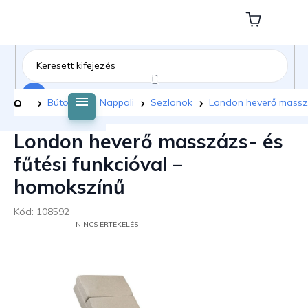
Ugrás
a
Kosár
fő
tartalomhoz
Keresés
Kezdőlap
Bútorok
Nappali
Sezlonok
London heverő masszá
London heverő masszázs- és
fűtési funkcióval –
homokszínű
Kód:
108592
A
NINCS ÉRTÉKELÉS
TERMÉK
ÁTLAGOS
ÉRTÉKELÉSE
5-
BŐL
0,0
CSILLAG.