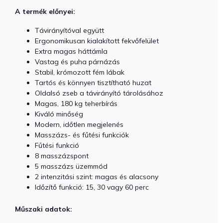
A termék előnyei:
Távirányítóval együtt
Ergonomikusan kialakított fekvőfelület
Extra magas háttámla
Vastag és puha párnázás
Stabil, krómozott fém lábak
Tartós és könnyen tisztítható huzat
Oldalsó zseb a távirányító tárolásához
Magas, 180 kg teherbírás
Kiváló minőség
Modern, időtlen megjelenés
Masszázs- és fűtési funkciók
Fűtési funkció
8 masszázspont
5 masszázs üzemmód
2 intenzitási szint: magas és alacsony
Időzítő funkció: 15, 30 vagy 60 perc
Műszaki adatok: