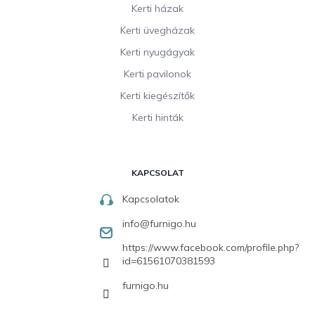
Kerti házak
Kerti üvegházak
Kerti nyugágyak
Kerti pavilonok
Kerti kiegészítők
Kerti hinták
KAPCSOLAT
Kapcsolatok
info
@
furnigo.hu
https://www.facebook.com/profile.php?
id=61561070381593
furnigo.hu