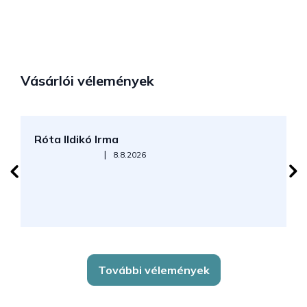
Vásárlói vélemények
Róta Ildikó Irma
P
Az áruház értékelése 5-ből 5 csillag.
|
8.8.2026
További vélemények