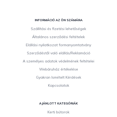
L
á
INFORMÁCIÓ AZ ÖN SZÁMÁRA
b
Szállítási és fizetési lehetőségek
l
Általános szerződési feltételek
é
c
Elállási nyilatkozat formanyomtatvány
Szerződéstől való elállás/Reklamáció
A személyes adatok védelmének feltételei
Webáruház értékelése
Gyakran Ismételt Kérdések
Kapcsolatok
AJÁNLOTT KATEGÓRIÁK
Kerti bútorok