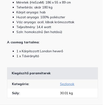
Méretek (HxSzxM): 186 x 55 x 89 cm
Teherbírás: akár 180 kg
Kárpit anyaga: hab
Huzat anyaga: 100% poliészter
Váz anyaga: acél, lábak krómozottak
Teljesítmény: 14,4 watt
Szín: homokszínű (len hatású)
A csomag tartalma:
1 x Kárpitozott London heverő
1 x Távirányító
Kiegészítő paraméterek
Kategória
:
Sezlonok
Súly
:
30.01 kg