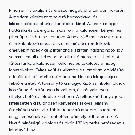
Pihenjen, relaxáljon és érezze magát jól a London heverőn.
A modern kárpitozott heverő harmóniával és
kikapcsolódással teli pillanatokat kínál. Az extra magas
háttámla és az ergonomikus forma különösen kényelmes
pihenőpozíciót tesz lehetővé. A heverő 8 masszázsponttal
és 5 különböző masszázs üzemmóddal rendelkezik,
amelyek mindegyike 2 intenzitási szinten használható, így
semmi sem áll a teljes testet ellazító masszázs útjába. A
fűtési funkció különösen kellemes és tökéletes a hideg
időszakokra. Felmelegíti és ellazítja az izmokat. Az időzítő
a beállított idő letelte után automatikusan kikapcsolja a
fekvőfelületet. A távirányító a magyarázó szimbólumoknak
köszönhetően könnyen kezelhető, és kényelmesen
elhelyezhető az oldalsó zsebben. A felhasznált anyagokat
kifejezetten a különösen kényelmes fekvési élmény
érdekében választották ki. A heverő modern és időtlen
megjelenésének köszönhetően bármely otthonba illik. A
kiváló minőségű kidolgozás akár 180 kg terhelhetőséget is
lehetővé tesz.