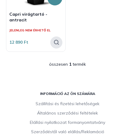
e
k
Capri virágtartó -
l
antracit
i
s
JELENLEG NEM ÉRHETŐ EL
t
12 890 Ft
á
j
a
összesen
1
termék
L
i
s
t
L
a
á
INFORMÁCIÓ AZ ÖN SZÁMÁRA
i
b
r
Szállítási és fizetési lehetőségek
á
l
n
Általános szerződési feltételek
é
y
c
Elállási nyilatkozat formanyomtatvány
í
t
Szerződéstől való elállás/Reklamáció