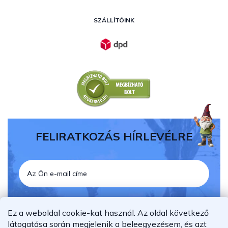
SZÁLLÍTÓINK
FELIRATKOZÁS HÍRLEVÉLRE
Elolvastam és megértettem az
adatvédelmi
Ez a weboldal cookie-kat használ. Az oldal következő
nyilatkozatot.
látogatása során megjelenik a beleegyezésem, és azt