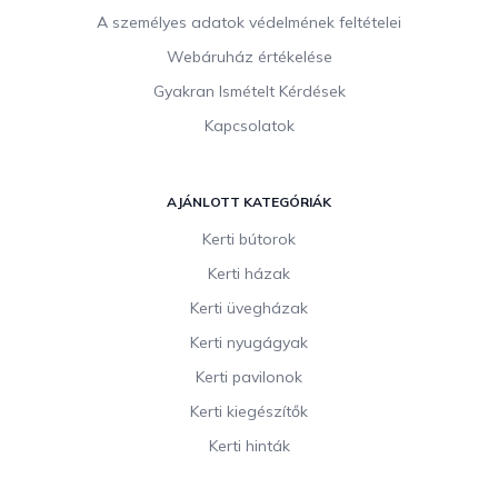
á
s
A személyes adatok védelmének feltételei
e
Webáruház értékelése
l
e
Gyakran Ismételt Kérdések
m
Kapcsolatok
e
i
AJÁNLOTT KATEGÓRIÁK
Kerti bútorok
Kerti házak
Kerti üvegházak
Kerti nyugágyak
Kerti pavilonok
Kerti kiegészítők
Kerti hinták