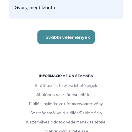
Gyors, megbízható.
k
További vélemények
L
á
INFORMÁCIÓ AZ ÖN SZÁMÁRA
b
Szállítási és fizetési lehetőségek
l
Általános szerződési feltételek
é
c
Elállási nyilatkozat formanyomtatvány
Szerződéstől való elállás/Reklamáció
A személyes adatok védelmének feltételei
Webáruház értékelése