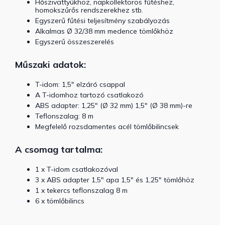
Hőszivattyúkhoz, napkollektoros fűtéshez,
homokszűrős rendszerekhez stb.
Egyszerű fűtési teljesítmény szabályozás
Alkalmas Ø 32/38 mm medence tömlőkhöz
Egyszerű összeszerelés
Műszaki adatok:
T-idom: 1,5" elzáró csappal
A T-idomhoz tartozó csatlakozó
ABS adapter: 1,25" (Ø 32 mm) 1,5" (Ø 38 mm)-re
Teflonszalag: 8 m
Megfelelő rozsdamentes acél tömlőbilincsek
A csomag tartalma:
1 x T-idom csatlakozóval
3 x ABS adapter 1,5" apa 1,5" és 1,25" tömlőhöz
1 x tekercs teflonszalag 8 m
6 x tömlőbilincs