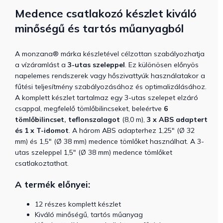
Medence csatlakozó készlet kiváló
minőségű és tartós műanyagból
A monzana® márka készletével célzottan szabályozhatja
a vízáramlást a
3-utas szeleppel
. Ez különösen előnyös
napelemes rendszerek vagy hőszivattyúk használatakor a
fűtési teljesítmény szabályozásához és optimalizálásához.
A komplett készlet tartalmaz egy 3-utas szelepet elzáró
csappal, megfelelő tömlőbilincseket, beleértve
6
tömlőbilincset, teflonszalagot
(8,0 m),
3 x ABS adaptert
és 1 x T-idomot
. A három ABS adapterhez 1,25" (Ø 32
mm) és 1,5" (Ø 38 mm) medence tömlőket használhat. A 3-
utas szeleppel 1,5" (Ø 38 mm) medence tömlőket
csatlakoztathat.
A termék előnyei:
12 részes komplett készlet
Kiváló minőségű, tartós műanyag