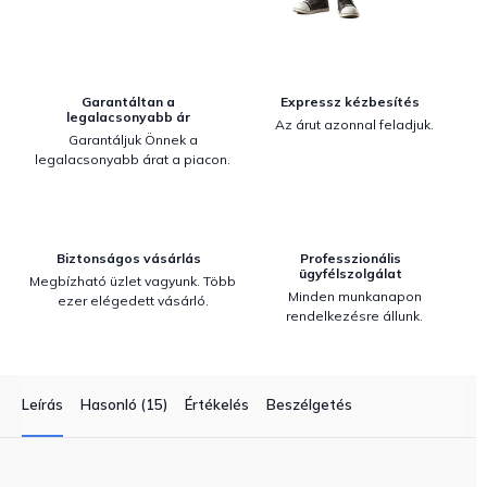
Garantáltan a
Expressz kézbesítés
legalacsonyabb ár
Az árut azonnal feladjuk.
Garantáljuk Önnek a
legalacsonyabb árat a piacon.
Biztonságos vásárlás
Professzionális
ügyfélszolgálat
Megbízható üzlet vagyunk. Több
Minden munkanapon
ezer elégedett vásárló.
rendelkezésre állunk.
Leírás
Hasonló (15)
Értékelés
Beszélgetés