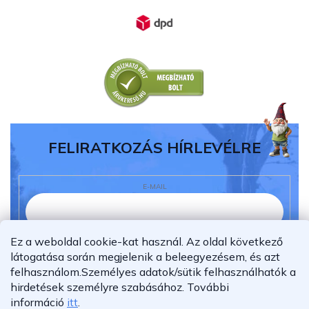
FELIRATKOZÁS HÍRLEVÉLRE
E-MAIL
Ez a weboldal cookie-kat használ. Az oldal következő
Elolvastam és megértettem az
adatvédelmi
látogatása során megjelenik a beleegyezésem, és azt
nyilatkozatot.
felhasználom.
Személyes adatok/sütik felhasználhatók a
Feliratkozás
hirdetések személyre szabásához.
További
információ
itt
.