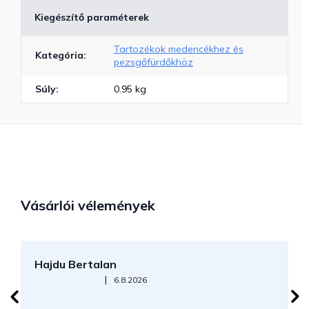
Kiegészítő paraméterek
Tartozékok medencékhez és
Kategória
:
pezsgőfürdőkhöz
Súly
:
0.95 kg
Vásárlói vélemények
Hajdu Bertalan
S
Az áruház értékelése 5-ből 5 csillag.
|
6.8.2026
N