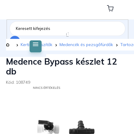
Ugrás
a
Kosár
fő
tartalomhoz
Keresés
Kezdőlap
Kerti kiegészítők
Medencék és pezsgőfürdők
Tartoz
Medence Bypass készlet 12
db
Kód:
108749
A
NINCS ÉRTÉKELÉS
TERMÉK
ÁTLAGOS
ÉRTÉKELÉSE
5-
BŐL
0,0
CSILLAG.