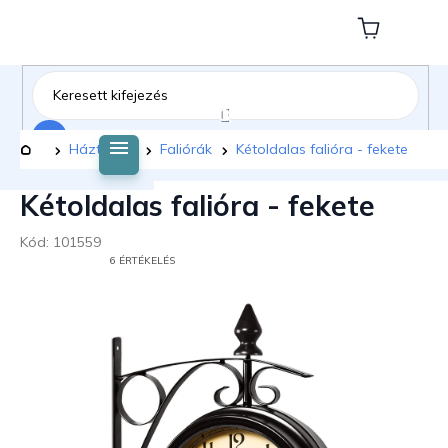
Ugrás
a
Kosár
fő
tartalomhoz
Keresés
Kezdőlap
Háztartás
Faliórák
Kétoldalas falióra - fekete
Kétoldalas falióra - fekete
Kód:
101559
A
6 ÉRTÉKELÉS
TERMÉK
ÁTLAGOS
ÉRTÉKELÉSE
5-
BŐL
4,8
CSILLAG.