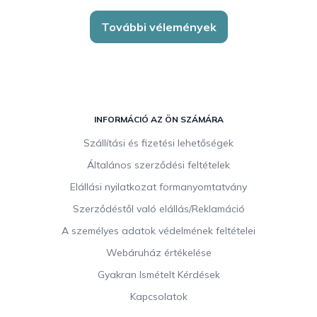
További vélemények
L
á
INFORMÁCIÓ AZ ÖN SZÁMÁRA
b
Szállítási és fizetési lehetőségek
l
Általános szerződési feltételek
é
c
Elállási nyilatkozat formanyomtatvány
Szerződéstől való elállás/Reklamáció
A személyes adatok védelmének feltételei
Webáruház értékelése
Gyakran Ismételt Kérdések
Kapcsolatok