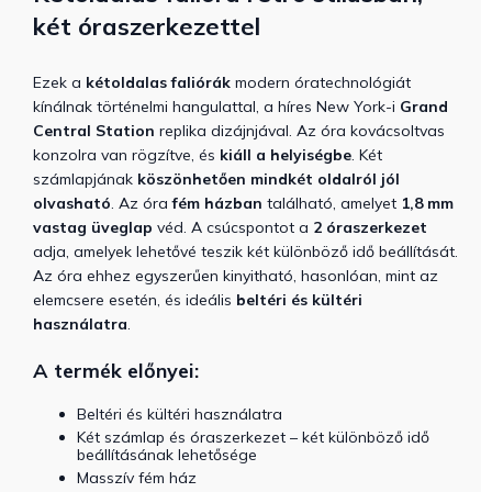
két óraszerkezettel
Ezek a
kétoldalas
faliórák
modern óratechnológiát
kínálnak történelmi hangulattal, a híres New York-i
Grand
Central Station
replika dizájnjával.
Az óra
kovácsoltvas
konzolra van rögzítve, és
kiáll a helyiségbe
. Két
számlapjának
köszönhetően mindkét oldalról jól
olvasható
.
Az óra
fém házban
található, amelyet
1,8 mm
vastag üveglap
véd.
A csúcspontot a
2 óraszerkezet
adja, amelyek lehetővé teszik
két különböző idő beállítását
.
Az óra ehhez egyszerűen kinyitható, hasonlóan, mint az
elemcsere esetén, és
ideális
beltéri és kültéri
használatra
.
A termék előnyei:
Beltéri és kültéri használatra
Két számlap és óraszerkezet – két különböző idő
beállításának lehetősége
Masszív fém ház