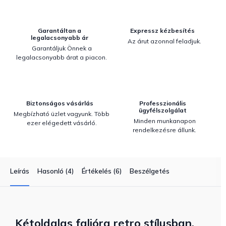
Garantáltan a
Expressz kézbesítés
legalacsonyabb ár
Az árut azonnal feladjuk.
Garantáljuk Önnek a
legalacsonyabb árat a piacon.
Biztonságos vásárlás
Professzionális
ügyfélszolgálat
Megbízható üzlet vagyunk. Több
Minden munkanapon
ezer elégedett vásárló.
rendelkezésre állunk.
Leírás
Hasonló (4)
Értékelés (6)
Beszélgetés
Kétoldalas falióra retro stílusban,