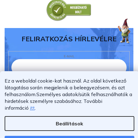
FELIRATKOZÁS HÍRLEVÉLRE
E-MAIL
Ez a weboldal cookie-kat használ. Az oldal következő
Elolvastam és megértettem az
adatvédelmi
látogatása során megjelenik a beleegyezésem, és azt
nyilatkozatot.
felhasználom.
Személyes adatok/sütik felhasználhatók a
Feliratkozás
hirdetések személyre szabásához.
További
információ
itt
.
Beállítások
Shoptet Premium készítette