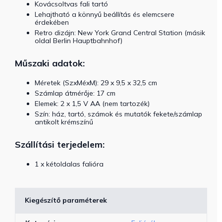
Kovácsoltvas fali tartó
Lehajtható a könnyű beállítás és elemcsere
érdekében
Retro dizájn: New York Grand Central Station (másik
oldal Berlin Hauptbahnhof)
Műszaki adatok:
Méretek (SzxMéxM): 29 x 9,5 x 32,5 cm
Számlap átmérője: 17 cm
Elemek: 2 x 1,5 V AA (nem tartozék)
Szín: ház, tartó, számok és mutatók fekete/számlap
antikolt krémszínű
Szállítási terjedelem:
1 x kétoldalas falióra
Kiegészítő paraméterek