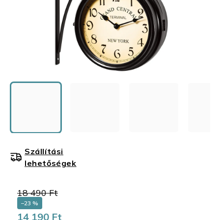
Szállítási
lehetőségek
18 490 Ft
–23 %
14 190 Ft