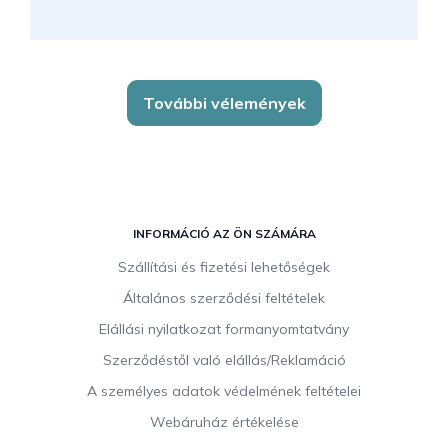
További vélemények
L
á
INFORMÁCIÓ AZ ÖN SZÁMÁRA
b
Szállítási és fizetési lehetőségek
l
Általános szerződési feltételek
é
c
Elállási nyilatkozat formanyomtatvány
Szerződéstől való elállás/Reklamáció
A személyes adatok védelmének feltételei
Webáruház értékelése