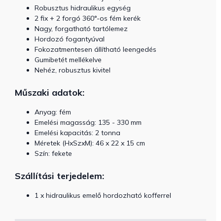
Robusztus hidraulikus egység
2 fix + 2 forgó 360°-os fém kerék
Nagy, forgatható tartólemez
Hordozó fogantyúval
Fokozatmentesen állítható leengedés
Gumibetét mellékelve
Nehéz, robusztus kivitel
Műszaki adatok:
Anyag: fém
Emelési magasság: 135 - 330 mm
Emelési kapacitás: 2 tonna
Méretek (HxSzxM): 46 x 22 x 15 cm
Szín: fekete
Szállítási terjedelem:
1 x hidraulikus emelő hordozható kofferrel