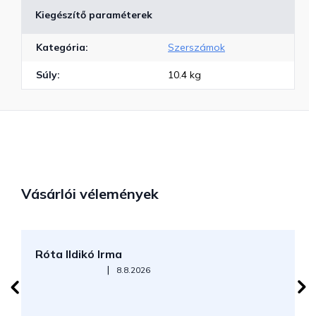
Kiegészítő paraméterek
Kategória
:
Szerszámok
Súly
:
10.4 kg
Vásárlói vélemények
Róta Ildikó Irma
P
Az áruház értékelése 5-ből 5 csillag.
|
8.8.2026