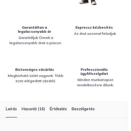
Garantáltan a
Expressz kézbesítés
legalacsonyabb ár
Az árut azonnal feladjuk.
Garantáljuk Önnek a
legalacsonyabb árat a piacon.
Biztonságos vásárlás
Professzionális
ügyfélszolgálat
Megbízható üzlet vagyunk. Több
Minden munkanapon
ezer elégedett vásárló.
rendelkezésre állunk.
Leírás
Hasonló (16)
Értékelés
Beszélgetés