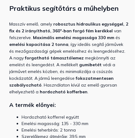
Praktikus segítőtárs a műhelyben
Masszív emelő, amely
robosztus hidraulikus egységgel, 2
fix és 2 irányítható, 360°-ban forgó fém kerékkel
van
felszerelve.
Maximális emelési magassága 330 mm
és
emelési kapacitása 2 tonna
, így ideális segítő járművek
és mezőgazdasági gépek emeléséhez és leengedéséhez.
A nagy
forgatható támasztólemez
megkönnyíti az
emelést és leengedést. A mellékelt
gumibetét
védi a
járművet emelés közben, és minimalizálja a csúszás
kockázatát. A jármű leengedése
fokozatmentesen
szabályozható
. Használaton kívül az emelő gyorsan
elhelyezhető a
hordozható kofferben
.
A termék előnyei:
Hordozható kofferrel együtt
Emelési magasság: 135 - 330 mm
Emelési teherbírás: 2 tonna
Szerelőlemez átmérője: 39,5 mm