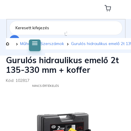
Ugrás
a
Kosár
fő
tartalomhoz
Keresés
Kezdőlap
Műhely
Szerszámok
Gurulós hidraulikus emelő 2t 1
Gurulós hidraulikus emelő 2t
135-330 mm + koffer
Kód:
102817
A
NINCS ÉRTÉKELÉS
TERMÉK
ÁTLAGOS
ÉRTÉKELÉSE
5-
BŐL
0,0
CSILLAG.