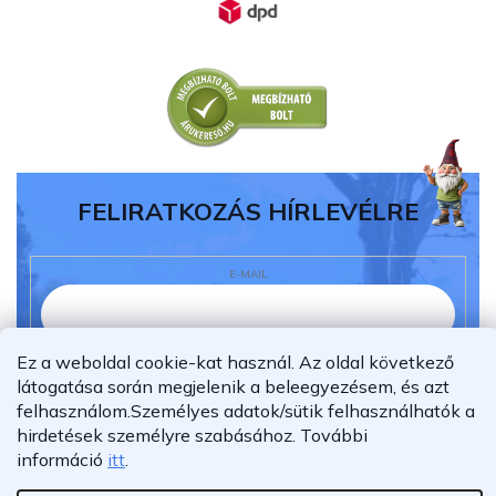
FELIRATKOZÁS HÍRLEVÉLRE
E-MAIL
Ez a weboldal cookie-kat használ. Az oldal következő
Elolvastam és megértettem az
adatvédelmi
látogatása során megjelenik a beleegyezésem, és azt
nyilatkozatot.
felhasználom.
Személyes adatok/sütik felhasználhatók a
Feliratkozás
hirdetések személyre szabásához.
További
információ
itt
.