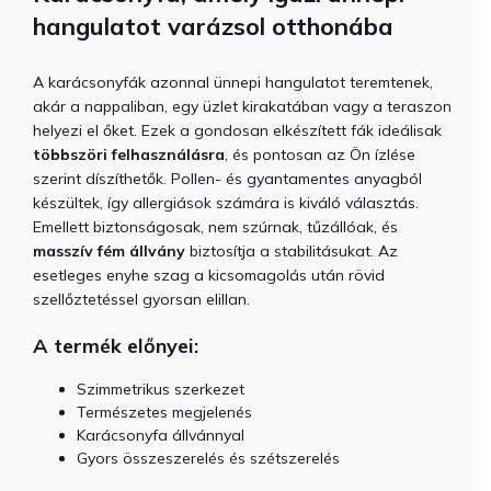
hangulatot varázsol otthonába
A karácsonyfák azonnal ünnepi hangulatot teremtenek,
akár a nappaliban, egy üzlet kirakatában vagy a teraszon
helyezi el őket. Ezek a gondosan elkészített fák ideálisak
többszöri felhasználásra
, és pontosan az Ön ízlése
szerint díszíthetők. Pollen- és gyantamentes anyagból
készültek, így allergiások számára is kiváló választás.
Emellett biztonságosak, nem szúrnak, tűzállóak, és
masszív fém állvány
biztosítja a stabilitásukat. Az
esetleges enyhe szag a kicsomagolás után rövid
szellőztetéssel gyorsan elillan.
A termék előnyei:
Szimmetrikus szerkezet
Természetes megjelenés
Karácsonyfa állvánnyal
Gyors összeszerelés és szétszerelés