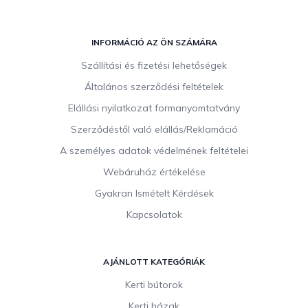
L
á
INFORMÁCIÓ AZ ÖN SZÁMÁRA
b
Szállítási és fizetési lehetőségek
l
Általános szerződési feltételek
é
c
Elállási nyilatkozat formanyomtatvány
Szerződéstől való elállás/Reklamáció
A személyes adatok védelmének feltételei
Webáruház értékelése
Gyakran Ismételt Kérdések
Kapcsolatok
AJÁNLOTT KATEGÓRIÁK
Kerti bútorok
Kerti házak