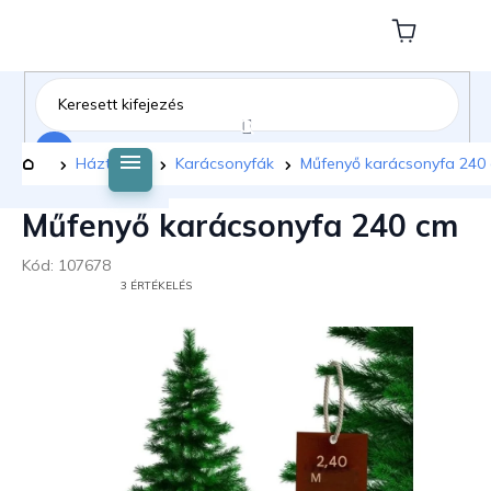
Ugrás
a
Kosár
fő
tartalomhoz
Keresés
Kezdőlap
Háztartás
Karácsonyfák
Műfenyő karácsonyfa 240
Műfenyő karácsonyfa 240 cm
Kód:
107678
A
3 ÉRTÉKELÉS
TERMÉK
ÁTLAGOS
ÉRTÉKELÉSE
5-
BŐL
5,0
CSILLAG.