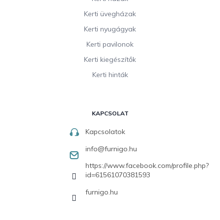
Kerti üvegházak
Kerti nyugágyak
Kerti pavilonok
Kerti kiegészítők
Kerti hinták
KAPCSOLAT
Kapcsolatok
info
@
furnigo.hu
https://www.facebook.com/profile.php?
id=61561070381593
furnigo.hu