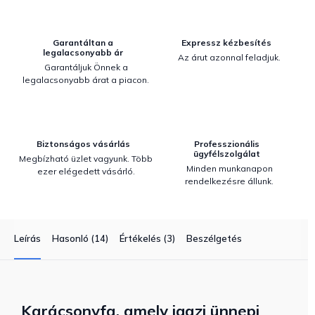
Garantáltan a
Expressz kézbesítés
legalacsonyabb ár
Az árut azonnal feladjuk.
Garantáljuk Önnek a
legalacsonyabb árat a piacon.
Biztonságos vásárlás
Professzionális
ügyfélszolgálat
Megbízható üzlet vagyunk. Több
Minden munkanapon
ezer elégedett vásárló.
rendelkezésre állunk.
Leírás
Hasonló (14)
Értékelés (3)
Beszélgetés
Karácsonyfa, amely igazi ünnepi