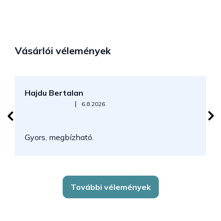
Vásárlói vélemények
Hajdu Bertalan
S
Az áruház értékelése 5-ből 5 csillag.
|
6.8.2026
N
Gyors, megbízható.
k
További vélemények