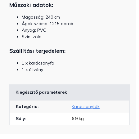
Műszaki adatok:
Magasság: 240 cm
Ágak száma: 1215 darab
Anyag: PVC
Szín: zöld
Szállítási terjedelem:
1 x karácsonyfa
1 x állvány
Kiegészítő paraméterek
Kategória
:
Karácsonyfák
Súly
:
6.9 kg