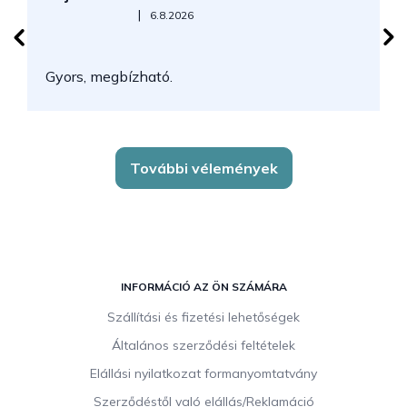
Az áruház értékelése 5-ből 5 csillag.
|
6.8.2026
N
Gyors, megbízható.
k
További vélemények
L
á
INFORMÁCIÓ AZ ÖN SZÁMÁRA
b
Szállítási és fizetési lehetőségek
l
Általános szerződési feltételek
é
c
Elállási nyilatkozat formanyomtatvány
Szerződéstől való elállás/Reklamáció