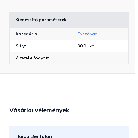
Kiegészítő paraméterek
Kategória
:
Evezőpad
Súly
:
30.01 kg
A tétel elfogyott…
Vásárlói vélemények
Hajdu Bertalan
S