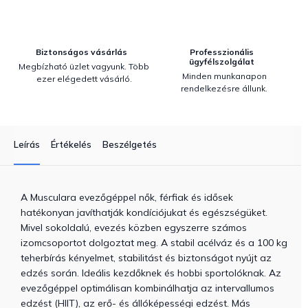
Biztonságos vásárlás
Professzionális
ügyfélszolgálat
Megbízható üzlet vagyunk. Több
Minden munkanapon
ezer elégedett vásárló.
rendelkezésre állunk.
Leírás
Értékelés
Beszélgetés
A Musculara evezőgéppel nők, férfiak és idősek
hatékonyan javíthatják kondíciójukat és egészségüket.
Mivel sokoldalú, evezés közben egyszerre számos
izomcsoportot dolgoztat meg. A stabil acélváz és a 100 kg
teherbírás kényelmet, stabilitást és biztonságot nyújt az
edzés során. Ideális kezdőknek és hobbi sportolóknak. Az
evezőgéppel optimálisan kombinálhatja az intervallumos
edzést (HIIT), az erő- és állóképességi edzést. Más