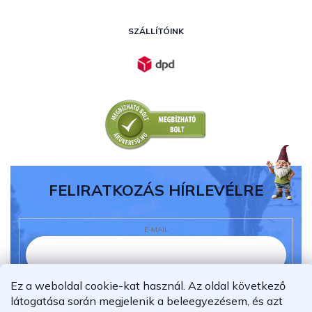
SZÁLLÍTÓINK
FELIRATKOZÁS HÍRLEVÉLRE
E-MAIL
Ez a weboldal cookie-kat használ. Az oldal következő
Elolvastam és megértettem az
adatvédelmi
látogatása során megjelenik a beleegyezésem, és azt
nyilatkozatot.