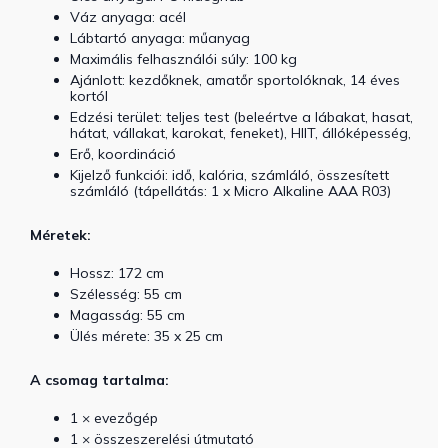
Váz anyaga: acél
Lábtartó anyaga: műanyag
Maximális felhasználói súly: 100 kg
Ajánlott: kezdőknek, amatőr sportolóknak, 14 éves
kortól
Edzési terület: teljes test (beleértve a lábakat, hasat,
hátat, vállakat, karokat, feneket), HIIT, állóképesség,
Erő, koordináció
Kijelző funkciói: idő, kalória, számláló, összesített
számláló (tápellátás: 1 x Micro Alkaline AAA R03)
Méretek:
Hossz: 172 cm
Szélesség: 55 cm
Magasság: 55 cm
Ülés mérete: 35 x 25 cm
A csomag tartalma:
1 × evezőgép
1 × összeszerelési útmutató