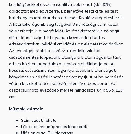
kardiógépekkel összehasonlítva sok izmot (kb. 80%)
dolgoztat meg egyszerre. Ez lehetővé teszi a teljes test
hatékony és időtakarékos edzését. Kiváló zsírégetéshez is.
A kézi tekerőgomb segítségével 8 nehézségi szint közül
választhatja ki a megfelelőt. Az áttekinthető kijelző segít
elérni fitneszcéljait. Itt nyomon követheti a fontos
edzésadatokat, például az időt és az elégetett kalóriákat.
Az evezőgép stabil acélvázzal rendelkezik. Két
csúszásmentes lábpedál biztosítja a biztonságos tartást
edzés közben. A pedálokat tépőzárral állíthatja be. A
hosszú, csúszásmentes fogantyú további biztonságot,
kényelmet és edzési lehetőségeket nyújt. A puha párnázás
védi a kezeket a dörzsöléstől intenzív edzés során. Az
összecsukható evezőgép mérete mindössze 84 x 55 x 113
cm.
Műszaki adatok:
Szín: ezüst, fekete
Fékrendszer: mágneses lendkerék
Ülés anyaga: PU hideghab