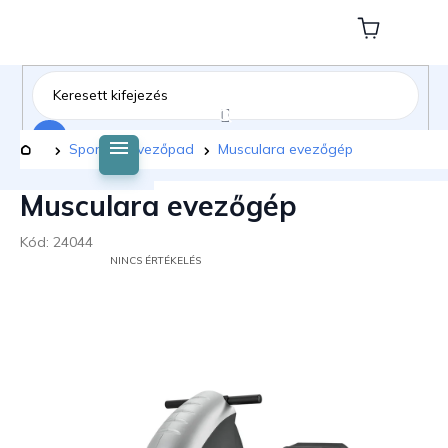
Ugrás
a
Kosár
fő
tartalomhoz
Keresés
Kezdőlap
Sport
Evezőpad
Musculara evezőgép
Musculara evezőgép
Kód:
24044
A
NINCS ÉRTÉKELÉS
TERMÉK
ÁTLAGOS
ÉRTÉKELÉSE
5-
BŐL
0,0
CSILLAG.