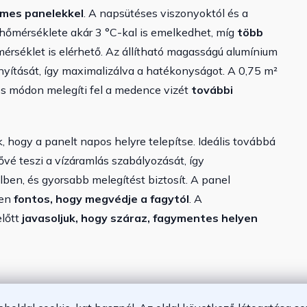
emes panelekkel
. A napsütéses viszonyoktól és a
 hőmérséklete akár 3 °C-kal is emelkedhet, míg
több
séklet is elérhető.
Az állítható magasságú alumínium
ányítását, így maximalizálva a hatékonyságot. A 0,75 m²
tes módon melegíti fel a medence vizét
további
 hogy a panelt napos helyre telepítse. Ideális továbbá
vé teszi a vízáramlás szabályozását, így
ben, és gyorsabb melegítést biztosít.
A panel
ben
fontos, hogy megvédje a fagytól
. A
előtt
javasoljuk, hogy száraz, fagymentes helyen
környezetbarát fűtéséhez akár 3°C-kal