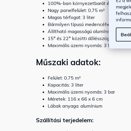
Ez a w
100%-ban környezetbarát és nincs utó
megjel
Nagy panelfelület: 0,75 m²
felhas
Magas térfogat: 3 liter
inform
Bármilyen típusú medencéhez használh
Állítható magasságú alumínium lábak
Beál
15° és 22° közötti dőlésszög az optimá
Maximális üzemi nyomás: 3 bar
Műszaki adatok:
Felület: 0,75 m²
Kapacitás: 3 liter
Maximális üzemi nyomás: 3 bar
Méretek: 116 x 66 x 6 cm
Lábak anyaga: alumínium
Szállítási terjedelem: