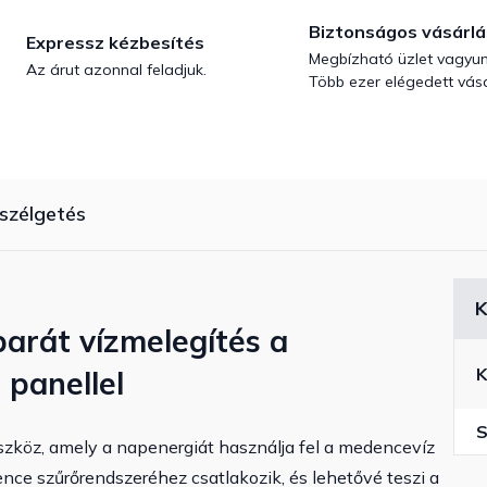
Biztonságos vásárlá
Expressz kézbesítés
Megbízható üzlet vagyun
Az árut azonnal feladjuk.
Több ezer elégedett vásá
szélgetés
K
arát vízmelegítés a
K
panellel
S
zköz, amely a napenergiát használja fel a medencevíz
ce szűrőrendszeréhez csatlakozik, és lehetővé teszi a