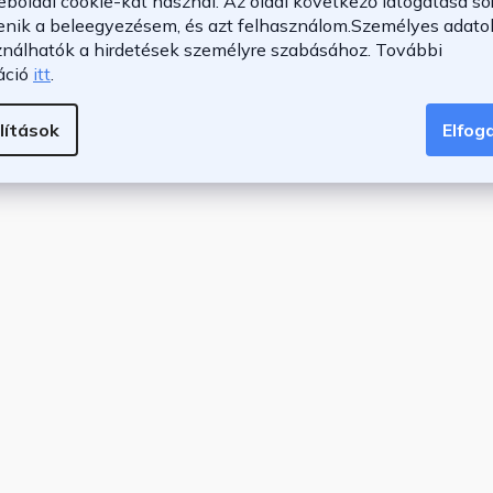
eboldal cookie-kat használ. Az oldal következő látogatása so
lagos költség
enik a beleegyezésem, és azt felhasználom.
Személyes adatok
ználhatók a hirdetések személyre szabásához.
További
áció
itt
.
ató medence szivattyúval/szűrőrendszerrel együtt
lítások
Elfo
lis napra igazításhoz