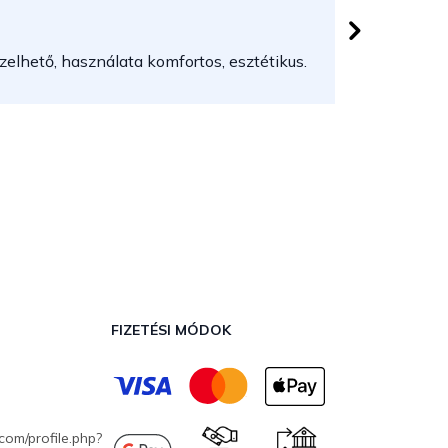
 csillag.
Az áruház
elhető, használata komfortos, esztétikus.
FIZETÉSI MÓDOK
com/profile.php?