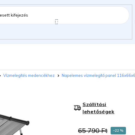
ztartás
Kerti kiegészítők
Gyermekeknek
Vízmelegítés medencékhez
Napelemes vízmelegítő panel 116x66x6 
gok
Szállítási
lehetőségek
65 790 Ft
–22 %