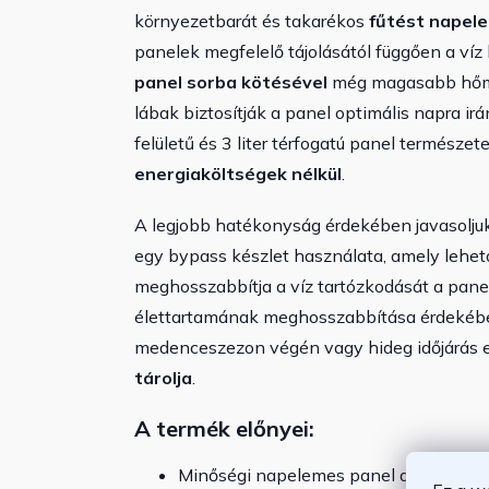
környezetbarát és takarékos
fűtést napel
panelek megfelelő tájolásától függően a víz
panel sorba kötésével
még magasabb hőmér
lábak biztosítják a panel optimális napra ir
felületű és 3 liter térfogatú panel természe
energiaköltségek nélkül
.
A legjobb hatékonyság érdekében javasoljuk,
egy bypass készlet használata, amely lehető
meghosszabbítja a víz tartózkodását a panel
élettartamának meghosszabbítása érdeké
medenceszezon végén vagy hideg időjárás 
tárolja
.
A termék előnyei:
Minőségi napelemes panel a medence 