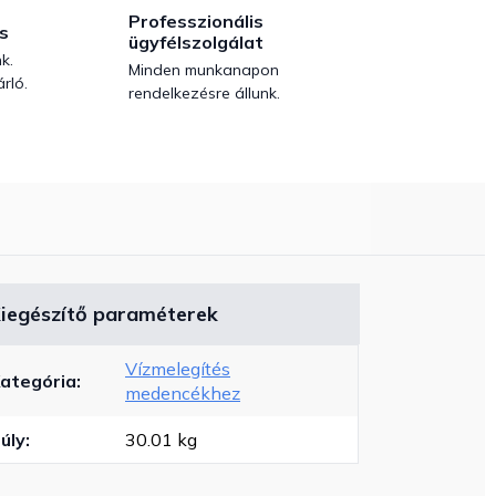
Professzionális
s
ügyfélszolgálat
k.
Minden munkanapon
rló.
rendelkezésre állunk.
iegészítő paraméterek
Vízmelegítés
ategória
:
medencékhez
úly
:
30.01 kg