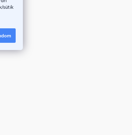
rán
/sütik
gadom