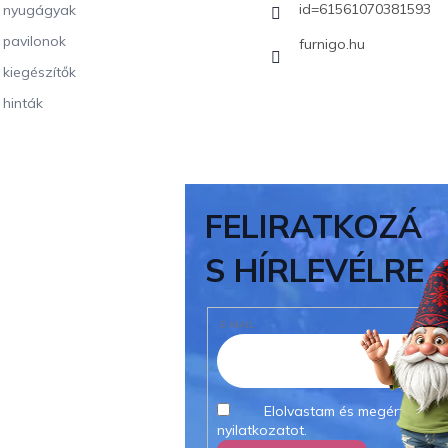
id=61561070381593
i nyugágyak
i pavilonok
furnigo.hu
i kiegészítők
 hinták
FELIRATKOZÁ
S HÍRLEVÉLRE
E-MAIL
Elolvastam és megértettem
nyilatkozatot.