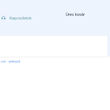
Kosár
Üres kosár
Kapcsolatok
Műhely
Sport
cm - antracit