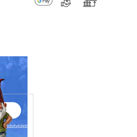
 az
adatvédelmi