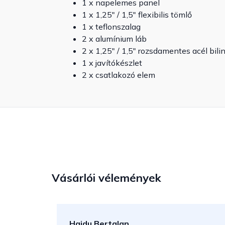
1 x napelemes panel
1 x 1,25" / 1,5" flexibilis tömlő
1 x teflonszalag
2 x alumínium láb
2 x 1,25" / 1,5" rozsdamentes acél bili
1 x javítókészlet
2 x csatlakozó elem
Vásárlói vélemények
Hajdu Bertalan