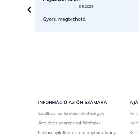
Az áruház értékelése 5-ből 5 csillag.
|
6.8.2026
Gyors, megbízható.
L
á
b
INFORMÁCIÓ AZ ÖN SZÁMÁRA
AJÁ
l
Szállítási és fizetési lehetőségek
Kert
é
c
Általános szerződési feltételek
Kert
Elállási nyilatkozat formanyomtatvány
Kert