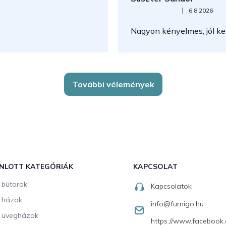
Az áruház értékelése 5-ből 5
|
6.8.2026
Nagyon kényelmes, jól kez
További vélemények
NLOTT KATEGÓRIÁK
KAPCSOLAT
i bútorok
Kapcsolatok
i házak
info
@
furnigo.hu
i üvegházak
https://www.facebook.