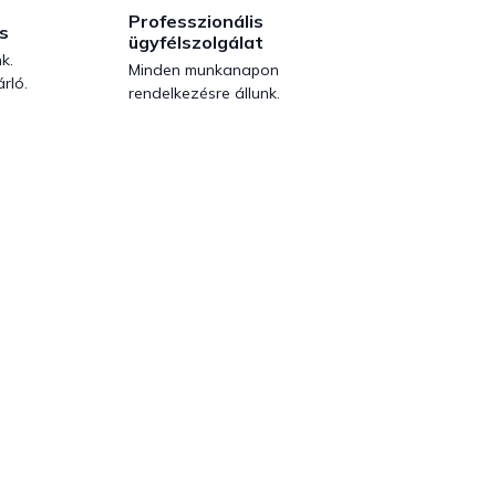
Professzionális
s
ügyfélszolgálat
k.
Minden munkanapon
rló.
rendelkezésre állunk.