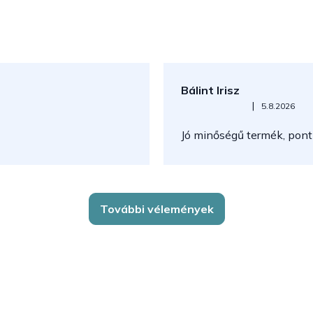
Bálint Irisz
Az áruház értékelése 5-ből 5
|
5.8.2026
Jó minőségű termék, pont
További vélemények