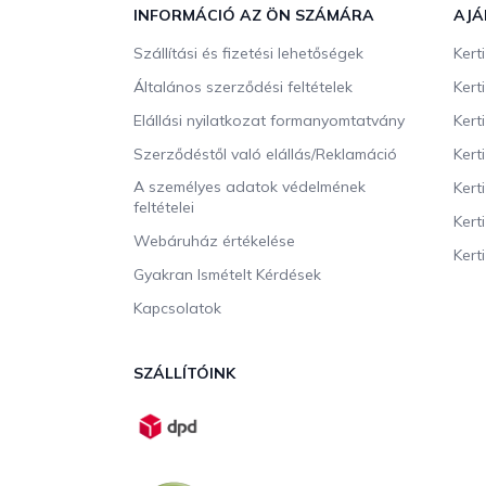
b
INFORMÁCIÓ AZ ÖN SZÁMÁRA
AJÁ
l
Szállítási és fizetési lehetőségek
Kert
é
c
Általános szerződési feltételek
Kert
Elállási nyilatkozat formanyomtatvány
Kert
Szerződéstől való elállás/Reklamáció
Kert
A személyes adatok védelmének
Kert
feltételei
Kert
Webáruház értékelése
Kerti
Gyakran Ismételt Kérdések
Kapcsolatok
SZÁLLÍTÓINK