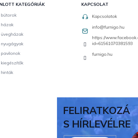
NLOTT KATEGÓRIÁK
KAPCSOLAT
i bútorok
Kapcsolatok
i házak
info
@
furnigo.hu
i üvegházak
https://www.facebook.
id=61561070381593
i nyugágyak
i pavilonok
furnigo.hu
i kiegészítők
 hinták
FELIRATKOZÁ
S HÍRLEVÉLRE