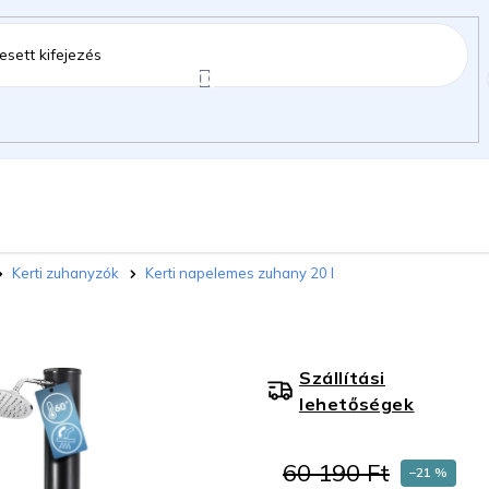
ztartás
Kerti kiegészítők
Gyermekeknek
Kerti zuhanyzók
Kerti napelemes zuhany 20 l
gok
Szállítási
lehetőségek
60 190 Ft
–21 %