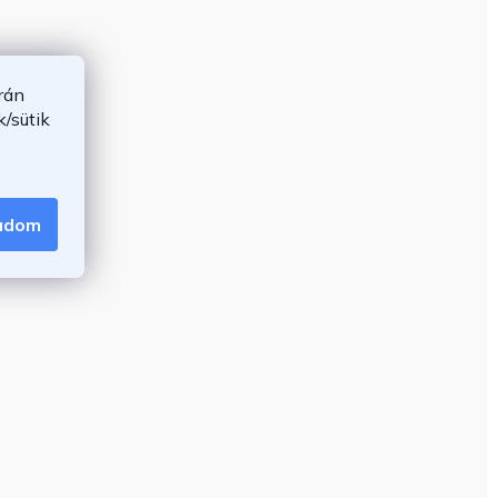
rán
/sütik
gadom