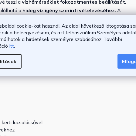
vé teszi a
vízhőmérséklet fokozatmentes beállítását
,
található a
hideg víz igény szerinti vételezéséhez.
A
ítja, amely garantálja a biztonságos használatot.
A kerti
eboldal cookie-kat használ. Az oldal következő látogatása so
°-ban forgatható mechanizmusnak
köszönhetően
enik a beleegyezésem, és azt felhasználom.
Személyes adatok
sukló lehetővé teszi a kényelmes beállítást.
Ez a kerti
ználhatók a hirdetések személyre szabásához.
További
en szétszerelhető és szállítható.
áció
itt
.
lítások
Elfo
, teraszhoz és kerthez
 kerti locsolócsővel
övekhez