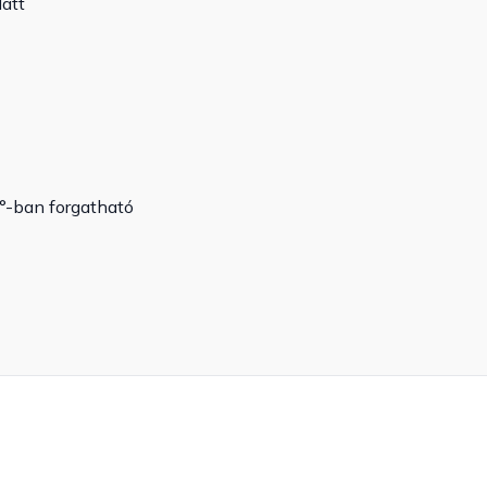
att
°-ban forgatható