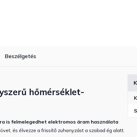
Beszélgetés
K
egyszerű hőmérséklet-
K
S
-ra is felmelegedhet elektromos áram használata
övet, és élvezze a frissítő zuhanyzást a szabad ég alatt.