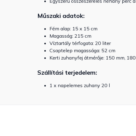
Egyszerű összeszerelés néhány perc al
Műszaki adatok:
Fém alap: 15 x 15 cm
Magasság: 215 cm
Víztartály térfogata: 20 liter
Csaptelep magassága: 52 cm
Kerti zuhanyfej átmérője: 150 mm, 180
Szállítási terjedelem:
1 x napelemes zuhany 20 l