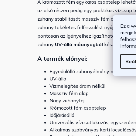
A krómozott fém egykaros csaptelep lehető
az alsó részen pedig egy praktikus vízcsap 
zuhany stabilitását masszív fém alap biztos
Ez a w
zuhany tökéletes felfrissülést nyújt, és a
180
megjel
pontosan az igényeihez igazítható. A gömbc
felhas
zuhany
UV-álló műanyagból
készült, könny
inform
A termék előnyei:
Beál
Egyedülálló zuhanyélmény medencéhez
UV-álló
Vízmelegítés áram nélkül
Masszív fém alap
Nagy zuhanyfej
Krómozott fém csaptelep
Időjárásálló
Univerzális vízcsatlakozás; egyszerűen
Alkalmas szabványos kerti locsolócs