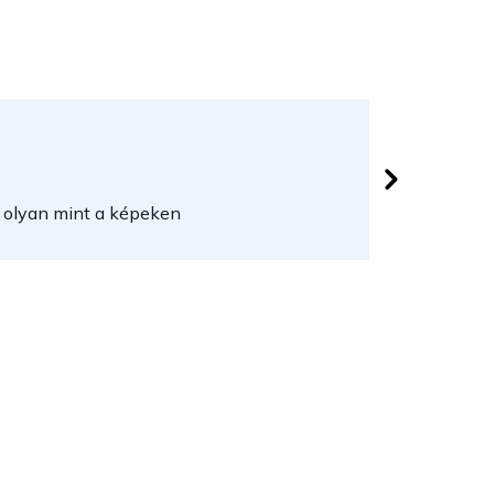
Lővei Jó
 csillag.
Az áruház
 olyan mint a képeken