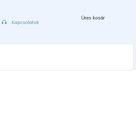
Kosár
Üres kosár
Kapcsolatok
Műhely
Sport