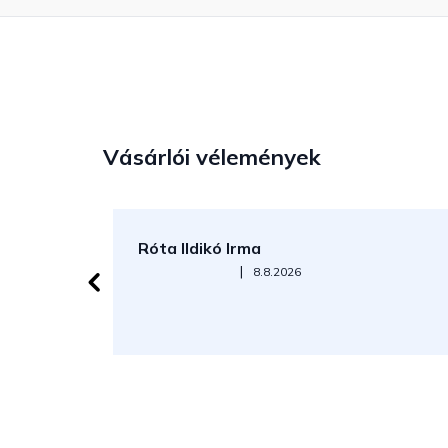
Vásárlói vélemények
Róta Ildikó Irma
Az áruház értékelése 5-ből 5 csillag.
|
8.8.2026