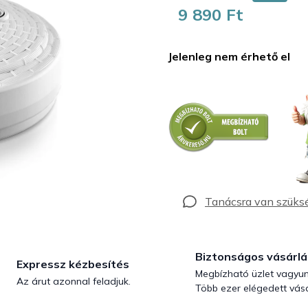
9 890 Ft
Egységár:
Jelenleg nem érhető el
Biztonságos vásárlá
Expressz kézbesítés
Megbízható üzlet vagyun
Az árut azonnal feladjuk.
Több ezer elégedett vásá