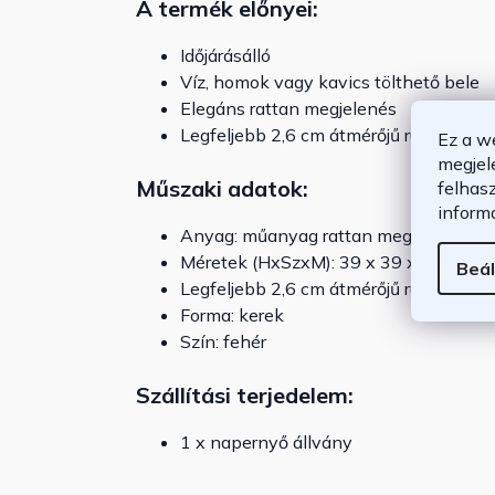
A termék előnyei:
Időjárásálló
Víz, homok vagy kavics tölthető bele
Elegáns rattan megjelenés
Legfeljebb 2,6 cm átmérőjű rudakhoz
Ez a w
megjel
Műszaki adatok:
felhas
inform
Anyag: műanyag rattan megjelenéssel
Méretek (HxSzxM): 39 x 39 x 13 cm
Beál
Legfeljebb 2,6 cm átmérőjű rudakhoz
Forma: kerek
Szín: fehér
Szállítási terjedelem:
1 x napernyő állvány