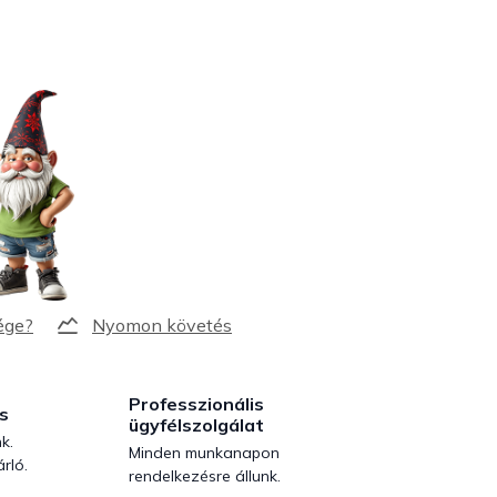
Nyomon követés
Professzionális
s
ügyfélszolgálat
k.
Minden munkanapon
rló.
rendelkezésre állunk.