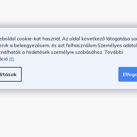
eboldal cookie-kat használ. Az oldal következő látogatása so
enik a beleegyezésem, és azt felhasználom.
Személyes adatok
ználhatók a hirdetések személyre szabásához.
További
áció
itt
.
lítások
Elfo