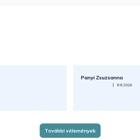
Panyi Zsuzsanna
Az áruház értékelése 5-ből 5
|
8.8.2026
További vélemények