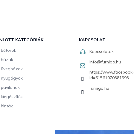
NLOTT KATEGÓRIÁK
KAPCSOLAT
i bútorok
Kapcsolatok
i házak
info
@
furnigo.hu
i üvegházak
https://www.facebook.
id=61561070381593
i nyugágyak
i pavilonok
furnigo.hu
i kiegészítők
 hinták