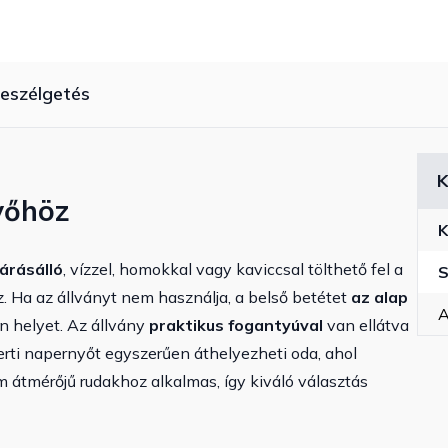
eszélgetés
K
yőhöz
K
járásálló
, vízzel, homokkal vagy kaviccsal tölthető fel a
S
. Ha az állványt nem használja, a belső betétet
az alap
A
en helyet. Az állvány
praktikus fogantyúval
van ellátva
rti napernyőt egyszerűen áthelyezheti oda, ahol
m átmérőjű rudakhoz alkalmas, így kiváló választás