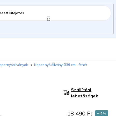
ztartás
Kerti kiegészítők
Gyermekeknek
apernyőállványok
Naper nyő állvány Ø39 cm - fehér
gok
Szállítási
lehetőségek
18 490 Ft
–46 %