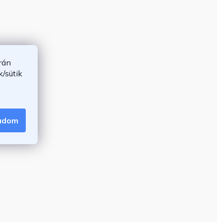
rán
/sütik
gadom