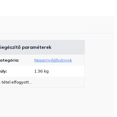
iegészítő paraméterek
ategória
:
Napernyőállványok
úly
:
1.36 kg
 tétel elfogyott…