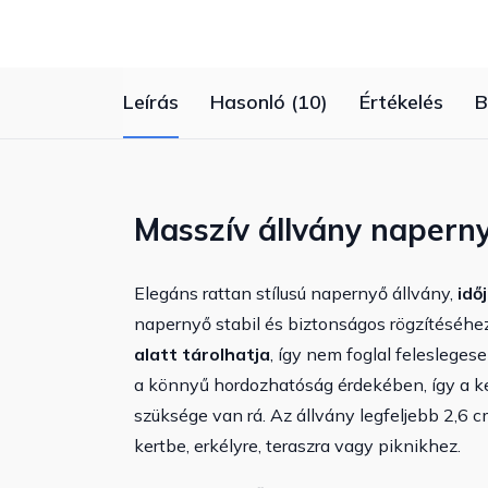
Leírás
Hasonló (10)
Értékelés
B
Masszív állvány napern
Elegáns rattan stílusú napernyő állvány,
idő
napernyő stabil és biztonságos rögzítéséhez
alatt tárolhatja
, így nem foglal felesleges
a könnyű hordozhatóság érdekében, így a ke
szüksége van rá. Az állvány legfeljebb 2,6 c
kertbe, erkélyre, teraszra vagy piknikhez.