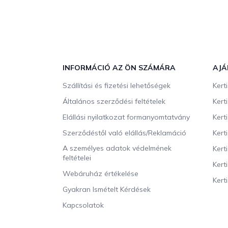
L
á
b
INFORMÁCIÓ AZ ÖN SZÁMÁRA
AJÁ
l
Szállítási és fizetési lehetőségek
Kert
é
c
Általános szerződési feltételek
Kert
Elállási nyilatkozat formanyomtatvány
Kert
Szerződéstől való elállás/Reklamáció
Kert
A személyes adatok védelmének
Kert
feltételei
Kert
Webáruház értékelése
Kerti
Gyakran Ismételt Kérdések
Kapcsolatok