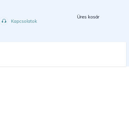
Kosár
Üres kosár
Kapcsolatok
Műhely
Sport