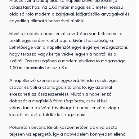
A bézs színű Dubaj oldalsó napellenzővel biztosan jó
választást hoz. Az 1,60 méter magas és 3 méter hosszú
oldalsó roló modern dizájnjával, időjárásálló anyagaival és
egyedileg állítható hosszával tűnik ki.
Mivel az oldalsó napellenző kazettába van feltekerve, a
textilt egyszerűen kihúzhatja a kívánt hosszúságra.
Lehetősége van a napellenzőt egyéni igényeihez igazítani,
hogy terasza vagy kertje védve legyen a naptól és a
széltől. Összességében a modern elválasztó magassága
1,60 m, maximális hossza 3 m.
A napellenző szerkezete egyszerű. Minden szükséges
csavar és tipli a csomagban található, így azonnal
elkezdheti az összeszerelést. Miután a napellenző
dobozát a megfelelő falra rögzítette, csak ki kell
választania a kívánt távolságot a napellenző oszlopa
között, és azt a földbe kell rögzítenie.
Poliuretán bevonatának köszönhetően az elválasztó
teljesen vízlepergető. Így a napvédelem könnyedén ellenáll