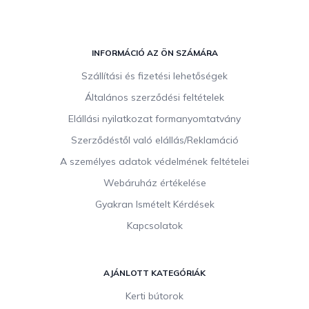
L
á
INFORMÁCIÓ AZ ÖN SZÁMÁRA
b
Szállítási és fizetési lehetőségek
l
Általános szerződési feltételek
é
c
Elállási nyilatkozat formanyomtatvány
Szerződéstől való elállás/Reklamáció
A személyes adatok védelmének feltételei
Webáruház értékelése
Gyakran Ismételt Kérdések
Kapcsolatok
AJÁNLOTT KATEGÓRIÁK
Kerti bútorok