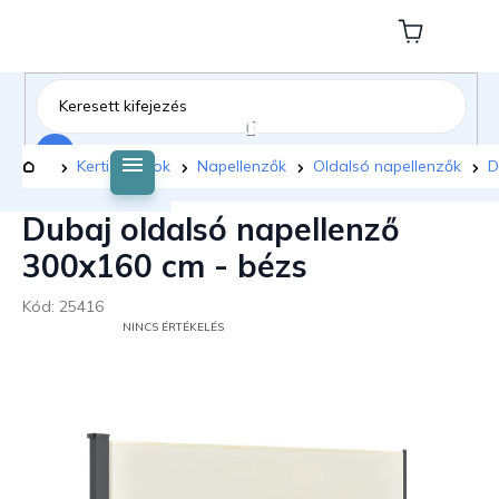
Ugrás
a
Kosár
fő
tartalomhoz
Keresés
Kezdőlap
Kerti bútorok
Napellenzők
Oldalsó napellenzők
D
Dubaj oldalsó napellenző
300x160 cm - bézs
Kód:
25416
A
NINCS ÉRTÉKELÉS
TERMÉK
ÁTLAGOS
ÉRTÉKELÉSE
5-
BŐL
0,0
CSILLAG.