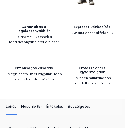
Garantáltan a
Expressz kézbesítés
legalacsonyabb ár
Az árut azonnal feladjuk.
Garantáljuk Önnek a
legalacsonyabb árat a piacon.
Biztonságos vásárlás
Professzionális
ügyfélszolgálat
Megbízható üzlet vagyunk. Több
Minden munkanapon
ezer elégedett vásárló.
rendelkezésre állunk.
Leírás
Hasonló (5)
Értékelés
Beszélgetés