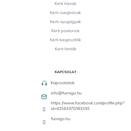
Kerti házak
Kerti üvegházak
Kerti nyugágyak
Kerti pavilonok
Kerti kiegészítők
Kerti hinták
KAPCSOLAT
Kapcsolatok
info
@
furnigo.hu
https://www.facebook.com/profile.php?
id=61561070381593
furnigo.hu