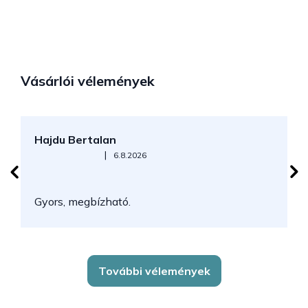
Vásárlói vélemények
Hajdu Bertalan
S
Az áruház értékelése 5-ből 5 csillag.
|
6.8.2026
N
Gyors, megbízható.
k
További vélemények