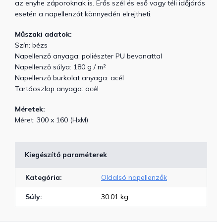
az enyhe záporoknak is. Erős szél és eső vagy téli időjárás
esetén a napellenzőt könnyedén elrejtheti.
Műszaki adatok:
Szín: bézs
Napellenző anyaga: poliészter PU bevonattal
Napellenző súlya: 180 g / m²
Napellenző burkolat anyaga: acél
Tartóoszlop anyaga: acél
Méretek:
Méret: 300 x 160 (HxM)
Kiegészítő paraméterek
Kategória
:
Oldalsó napellenzők
Súly
:
30.01 kg