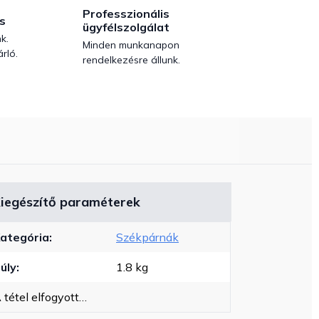
Professzionális
s
ügyfélszolgálat
k.
Minden munkanapon
rló.
rendelkezésre állunk.
iegészítő paraméterek
ategória
:
Székpárnák
úly
:
1.8 kg
 tétel elfogyott…