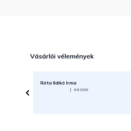
Vásárlói vélemények
Róta Ildikó Irma
Az áruház értékelése 5-ből 5 csillag.
|
8.8.2026