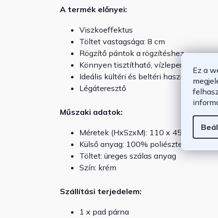
A termék előnyei:
Viszkoeffektus
Töltet vastagsága: 8 cm
Rögzítő pántok a rögzítéshez
Könnyen tisztítható, vízlepergető és id
Ez a w
Ideális kültéri és beltéri használatra is
megjel
Légáteresztő
felhas
inform
Műszaki adatok:
Beál
Méretek (HxSzxM): 110 x 45 x 8 cm
Külső anyag: 100% poliészter
Töltet: üreges szálas anyag
Szín: krém
Szállítási terjedelem:
1 x pad párna