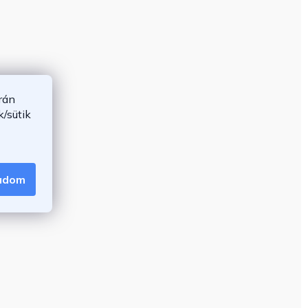
rán
/sütik
gadom