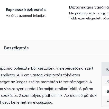
Biztonságos vásárlá
Expressz kézbesítés
Megbízható üzlet vagyun
Az árut azonnal feladjuk.
Több ezer elégedett vásá
Beszélgetés
abíró poliészterből készültek, vízlepergetőek, ezért
K
asználatra. A 8 cm vastag kárpitozás tökéletes
K
sséget az üreges szálas membrán töltet támogatja. A
visszanyeri eredeti formáját, amikor feláll. A párna
S
szokásos 2 személyes padhoz illik. Az oldalsó pántok
A
uzat kellemetlen elcsúszása.