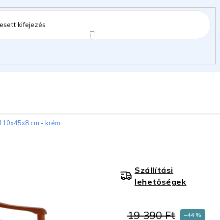
ztartás
Kerti kiegészítők
Gyermekeknek
 110x45x8 cm - krém
gok
Szállítási
lehetőségek
19 390 Ft
–44 %