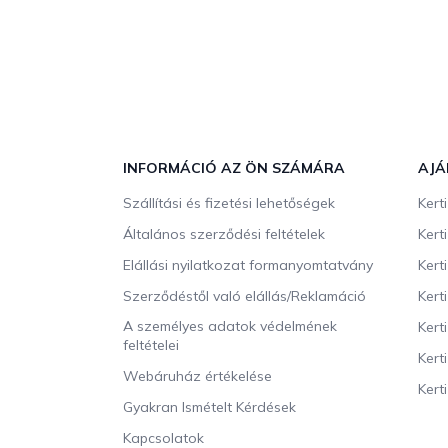
L
á
b
INFORMÁCIÓ AZ ÖN SZÁMÁRA
AJÁ
l
Szállítási és fizetési lehetőségek
Kert
é
c
Általános szerződési feltételek
Kert
Elállási nyilatkozat formanyomtatvány
Kert
Szerződéstől való elállás/Reklamáció
Kert
A személyes adatok védelmének
Kert
feltételei
Kert
Webáruház értékelése
Kerti
Gyakran Ismételt Kérdések
Kapcsolatok