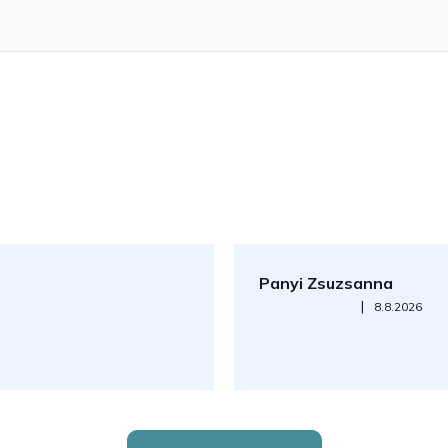
Panyi Zsuzsanna
Az áruház értékelése 5-ből 5
|
8.8.2026