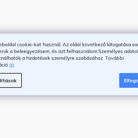
őjárásálló
eboldal cookie-kat használ. Az oldal következő látogatása so
enik a beleegyezésem, és azt felhasználom.
Személyes adatok
ználhatók a hirdetések személyre szabásához.
További
áció
itt
.
lítások
Elfo