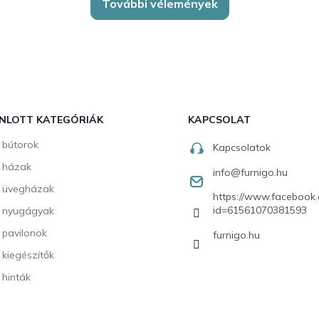
További vélemények
NLOTT KATEGÓRIÁK
KAPCSOLAT
i bútorok
Kapcsolatok
i házak
info
@
furnigo.hu
i üvegházak
https://www.facebook.
id=61561070381593
i nyugágyak
i pavilonok
furnigo.hu
i kiegészítők
 hinták