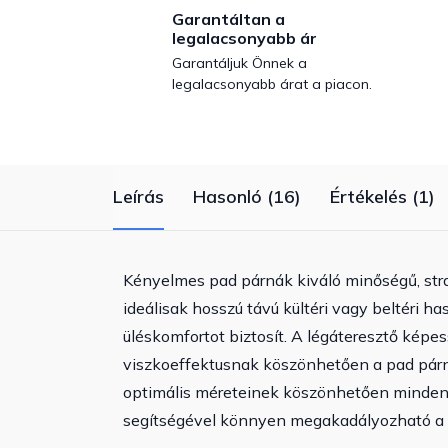
Garantáltan a
legalacsonyabb ár
Garantáljuk Önnek a
legalacsonyabb árat a piacon.
Leírás
Hasonló (16)
Értékelés (1)
Kényelmes pad párnák kiváló minőségű, strap
ideálisak hosszú távú kültéri vagy beltéri h
üléskomfortot biztosít. A légáteresztő képe
viszkoeffektusnak köszönhetően a pad párna 
optimális méreteinek köszönhetően minden 
segítségével könnyen megakadályozható a h