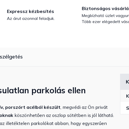
Biztonságos vásárlá
Expressz kézbesítés
Megbízható üzlet vagyun
Az árut azonnal feladjuk.
Több ezer elégedett vásá
szélgetés
K
ulatlan parkolás ellen
K
v, porszórt acélból készült
, megvédi az Ön privát
S
koknak
köszönhetően az oszlop sötétben is jól látható.
z illetéktelen parkolókat abban, hogy egyszerűen