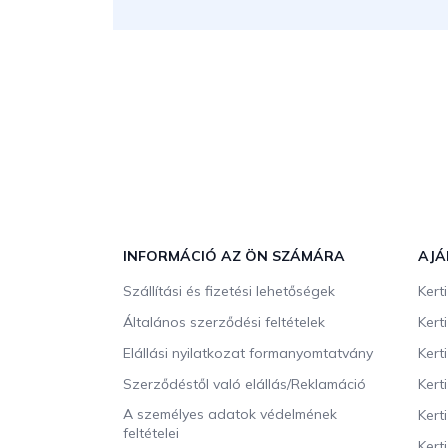
L
á
b
INFORMÁCIÓ AZ ÖN SZÁMÁRA
AJÁ
l
Szállítási és fizetési lehetőségek
Kert
é
c
Általános szerződési feltételek
Kert
Elállási nyilatkozat formanyomtatvány
Kert
Szerződéstől való elállás/Reklamáció
Kert
A személyes adatok védelmének
Kert
feltételei
Kert