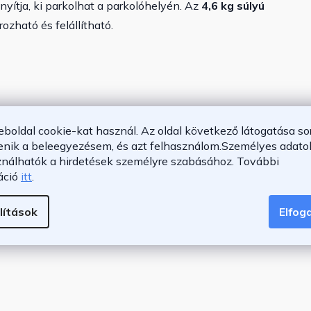
ányítja, ki parkolhat a parkolóhelyén. Az
4,6 kg súlyú
ozható és felállítható.
eboldal cookie-kat használ. Az oldal következő látogatása so
ágért
enik a beleegyezésem, és azt felhasználom.
Személyes adatok
etően
ználhatók a hirdetések személyre szabásához.
További
áció
itt
.
lítások
Elfo
 x 18 x 47 cm