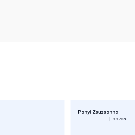
Panyi Zsuzsanna
Az áruház értékelése 5-ből 5
|
8.8.2026