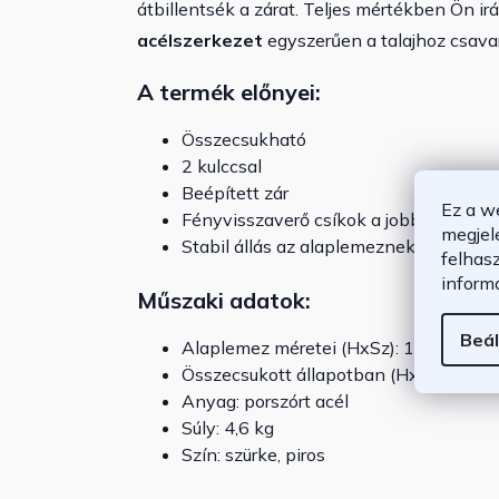
átbillentsék a zárat. Teljes mértékben Ön ir
acélszerkezet
egyszerűen a talajhoz csavar
A termék előnyei:
Összecsukható
2 kulccsal
Beépített zár
Ez a w
Fényvisszaverő csíkok a jobb láthatós
megjel
Stabil állás az alaplemeznek köszönh
felhas
inform
Műszaki adatok:
Beál
Alaplemez méretei (HxSz): 18 x 18 cm
Összecsukott állapotban (HxSzxM): 70
Anyag: porszórt acél
Súly: 4,6 kg
Szín: szürke, piros