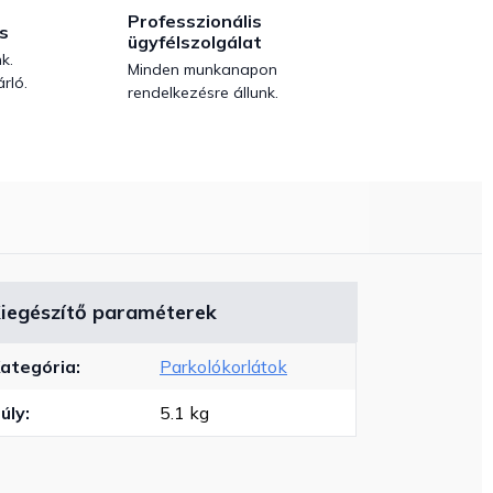
Professzionális
s
ügyfélszolgálat
k.
Minden munkanapon
rló.
rendelkezésre állunk.
iegészítő paraméterek
ategória
:
Parkolókorlátok
úly
:
5.1 kg