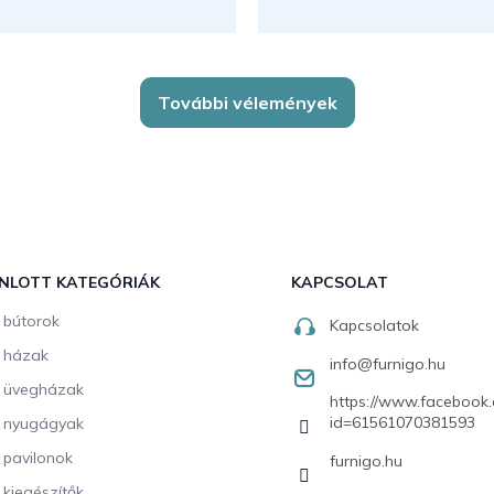
További vélemények
NLOTT KATEGÓRIÁK
KAPCSOLAT
i bútorok
Kapcsolatok
i házak
info
@
furnigo.hu
i üvegházak
https://www.facebook.
id=61561070381593
i nyugágyak
i pavilonok
furnigo.hu
i kiegészítők