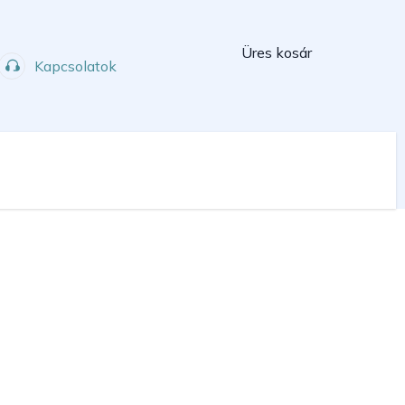
Kosár
Üres kosár
Kapcsolatok
Műhely
Sport