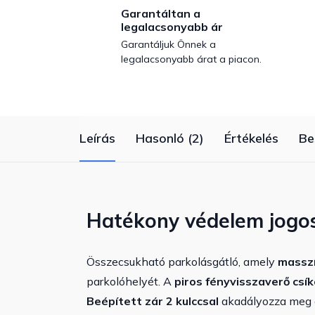
Garantáltan a
legalacsonyabb ár
Garantáljuk Önnek a
legalacsonyabb árat a piacon.
Leírás
Hasonló (2)
Értékelés
Be
Hatékony védelem jogos
Összecsukható parkolásgátló, amely
masszí
parkolóhelyét. A
piros fényvisszaverő csí
Beépített zár 2 kulccsal
akadályozza meg a