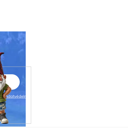
 az
adatvédelmi