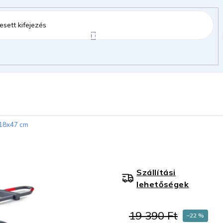
ztartás
Kerti kiegészítők
Gyermekeknek
x18x47 cm
gok
Szállítási
lehetőségek
19 390 Ft
–22 %