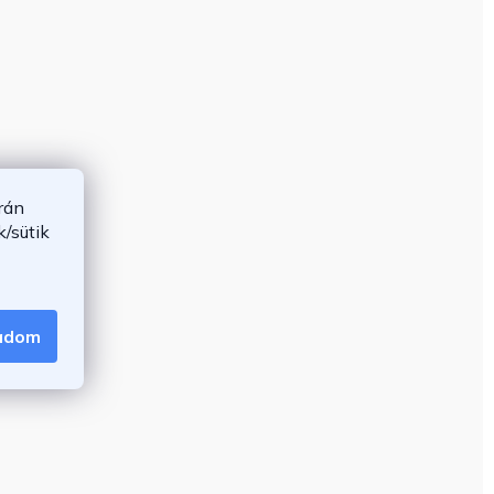
rán
/sütik
gadom