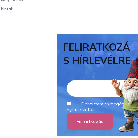
 hinták
FELIRATKOZÁ
S HÍRLEVÉLRE
E-MAIL
Elolvastam és megértettem
nyilatkozatot.
Feliratkozás