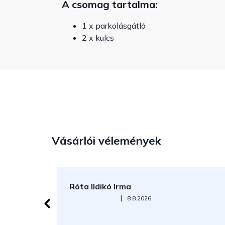
A csomag tartalma:
1 x parkolásgátló
2 x kulcs
Vásárlói vélemények
Róta Ildikó Irma
Az áruház értékelése 5-ből 5 csillag.
|
8.8.2026