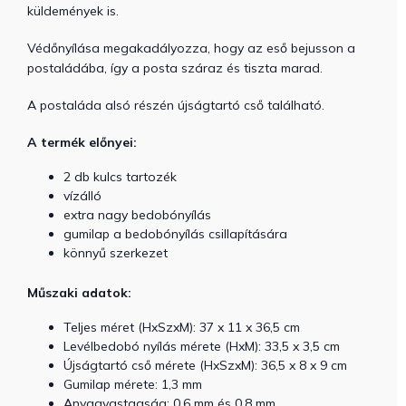
küldemények is.
Védőnyílása megakadályozza, hogy az eső bejusson a
postaládába, így a posta száraz és tiszta marad.
A postaláda alsó részén újságtartó cső található.
A termék előnyei:
2 db kulcs tartozék
vízálló
extra nagy bedobónyílás
gumilap a bedobónyílás csillapítására
könnyű szerkezet
Műszaki adatok:
Teljes méret (HxSzxM): 37 x 11 x 36,5 cm
Levélbedobó nyílás mérete (HxM): 33,5 x 3,5 cm
Újságtartó cső mérete (HxSzxM): 36,5 x 8 x 9 cm
Gumilap mérete: 1,3 mm
Anyagvastagság: 0,6 mm és 0,8 mm