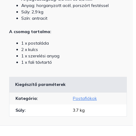
Anyag: horganyzott acél, porszórt festéssel
Súly: 2,9 kg
Szín: antracit
A csomag tartalma:
1 x postaláda
2 x kulcs
1 x szerelési anyag
1 x fali távtartó
Kiegészítő paraméterek
Kategória
:
Postafiókok
Súly
:
3.7 kg