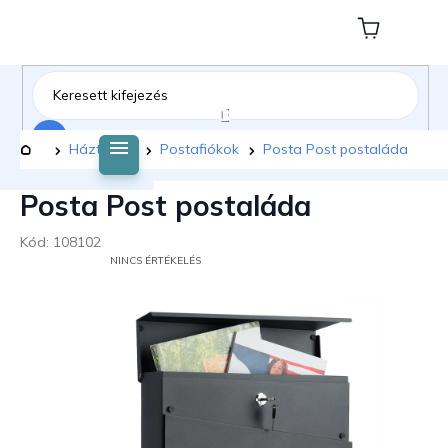
Ugrás
a
Kosár
fő
tartalomhoz
Keresés
Kezdőlap
Háztartás
Postafiókok
Posta Post postaláda
Posta Post postaláda
Kód:
108102
A
NINCS ÉRTÉKELÉS
TERMÉK
ÁTLAGOS
ÉRTÉKELÉSE
5-
BŐL
0,0
CSILLAG.