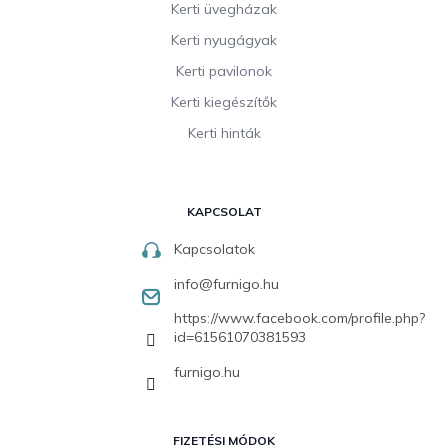
Kerti üvegházak
Kerti nyugágyak
Kerti pavilonok
Kerti kiegészítők
Kerti hinták
KAPCSOLAT
Kapcsolatok
info
@
furnigo.hu
https://www.facebook.com/profile.php?
id=61561070381593
furnigo.hu
FIZETÉSI MÓDOK