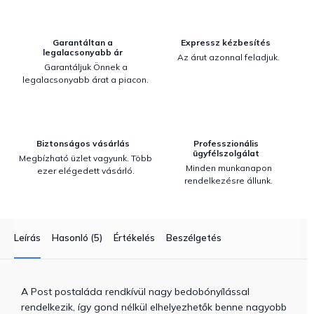
Garantáltan a
Expressz kézbesítés
legalacsonyabb ár
Az árut azonnal feladjuk.
Garantáljuk Önnek a
legalacsonyabb árat a piacon.
Biztonságos vásárlás
Professzionális
ügyfélszolgálat
Megbízható üzlet vagyunk. Több
Minden munkanapon
ezer elégedett vásárló.
rendelkezésre állunk.
Leírás
Hasonló (5)
Értékelés
Beszélgetés
A Post postaláda rendkívül nagy bedobónyílással
rendelkezik, így gond nélkül elhelyezhetők benne nagyobb