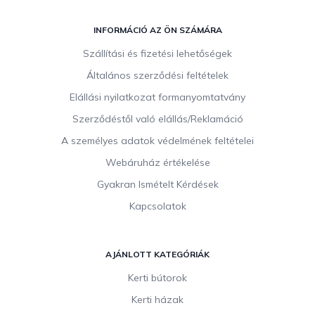
L
á
INFORMÁCIÓ AZ ÖN SZÁMÁRA
b
Szállítási és fizetési lehetőségek
l
Általános szerződési feltételek
é
c
Elállási nyilatkozat formanyomtatvány
Szerződéstől való elállás/Reklamáció
A személyes adatok védelmének feltételei
Webáruház értékelése
Gyakran Ismételt Kérdések
Kapcsolatok
AJÁNLOTT KATEGÓRIÁK
Kerti bútorok
Kerti házak