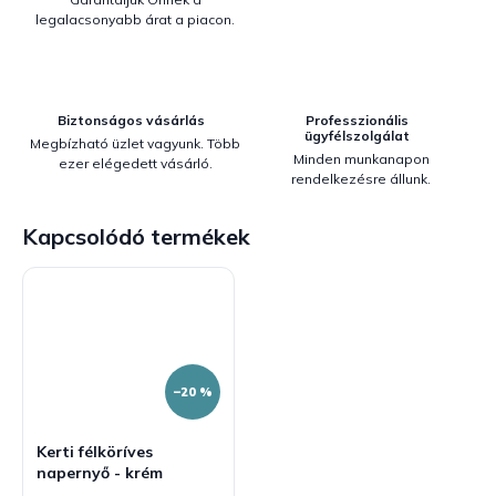
legalacsonyabb árat a piacon.
Biztonságos vásárlás
Professzionális
ügyfélszolgálat
Megbízható üzlet vagyunk. Több
Minden munkanapon
ezer elégedett vásárló.
rendelkezésre állunk.
Kapcsolódó termékek
–20 %
Kerti félköríves
napernyő - krém