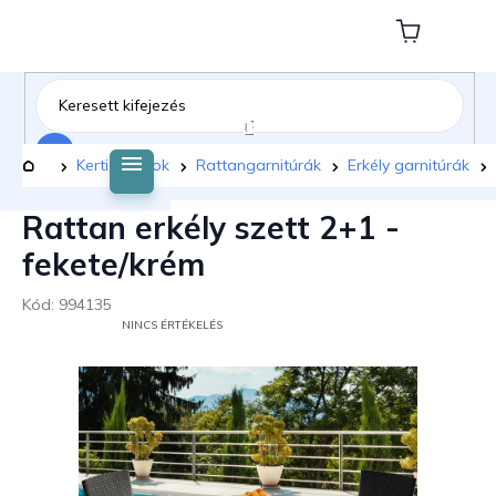
Ugrás
a
Kosár
fő
tartalomhoz
Keresés
Kezdőlap
Kerti bútorok
Rattangarnitúrák
Erkély garnitúrák
Rattan erkély szett 2+1 -
fekete/krém
Kód:
994135
A
NINCS ÉRTÉKELÉS
TERMÉK
ÁTLAGOS
ÉRTÉKELÉSE
5-
BŐL
0,0
CSILLAG.