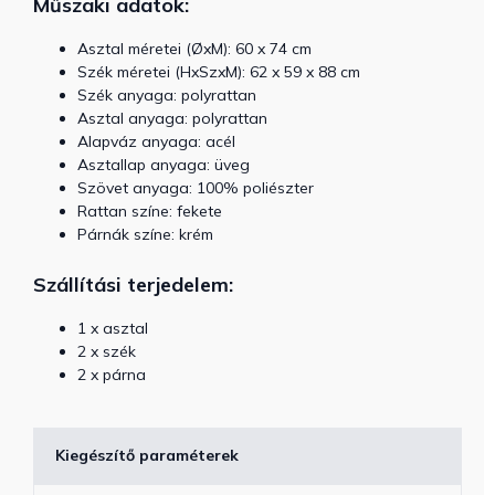
Műszaki adatok:
Asztal méretei (ØxM): 60 x 74 cm
Szék méretei (HxSzxM): 62 x 59 x 88 cm
Szék anyaga: polyrattan
Asztal anyaga: polyrattan
Alapváz anyaga: acél
Asztallap anyaga: üveg
Szövet anyaga: 100% poliészter
Rattan színe: fekete
Párnák színe: krém
Szállítási terjedelem:
1 x asztal
2 x szék
2 x párna
Kiegészítő paraméterek