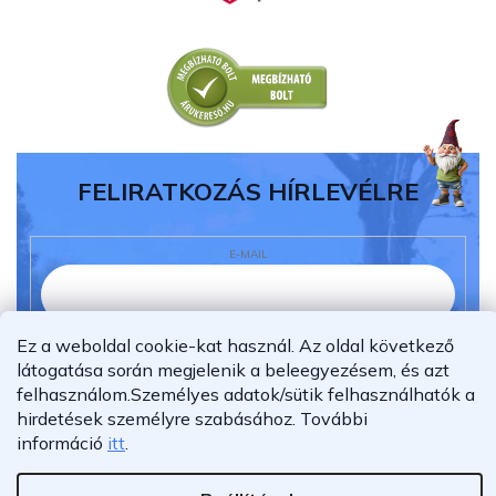
FELIRATKOZÁS HÍRLEVÉLRE
E-MAIL
Ez a weboldal cookie-kat használ. Az oldal következő
Elolvastam és megértettem az
adatvédelmi
látogatása során megjelenik a beleegyezésem, és azt
nyilatkozatot.
felhasználom.
Személyes adatok/sütik felhasználhatók a
Feliratkozás
hirdetések személyre szabásához.
További
információ
itt
.