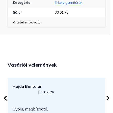
Kategória
:
Erkély garnitúrák
Súly
:
30.01 kg
A tétel elfogyott…
Vásárlói vélemények
Hajdu Bertalan
S
Az áruház értékelése 5-ből 5 csillag.
|
6.8.2026
N
Gyors, megbízható.
k