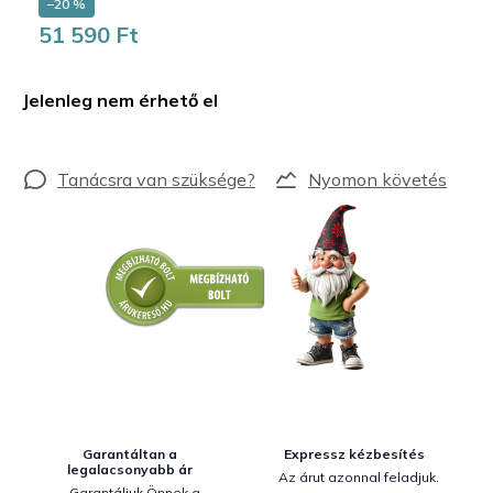
–20 %
51 590 Ft
Egységár:
Jelenleg nem érhető el
Nyomon követés
Garantáltan a
Expressz kézbesítés
legalacsonyabb ár
Az árut azonnal feladjuk.
Garantáljuk Önnek a