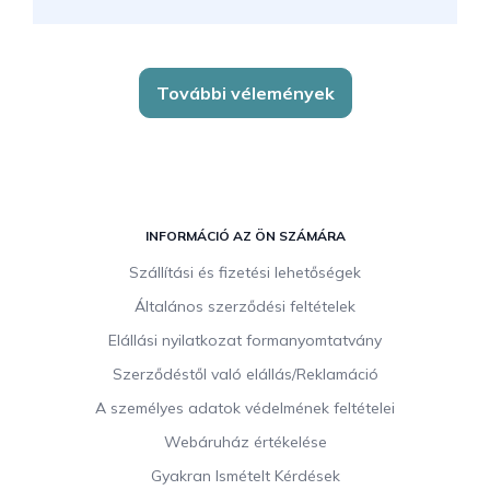
További vélemények
L
á
INFORMÁCIÓ AZ ÖN SZÁMÁRA
b
Szállítási és fizetési lehetőségek
l
Általános szerződési feltételek
é
c
Elállási nyilatkozat formanyomtatvány
Szerződéstől való elállás/Reklamáció
A személyes adatok védelmének feltételei
Webáruház értékelése
Gyakran Ismételt Kérdések