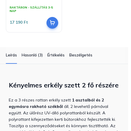
A
termék
RAKTÁRON - SZÁLLÍTÁS 3-5
átlagos
NAP
értékelése
5-
17 190 Ft
ből
5,0
csillag.
Leírás
Hasonló (3)
Értékelés
Beszélgetés
Kényelmes erkély szett 2 fő részére
Ez a 3 részes rattan erkély szett
1 asztalból és 2
egymásra rakható székből
áll, 2 levehető párnával
együtt. Az ülőrész UV-álló polyrattanból készült. A
polyrattant kifejezetten kerti bútorokhoz fejlesztették ki.
Taszítja a szennyeződéseket és könnyen tisztítható. Az