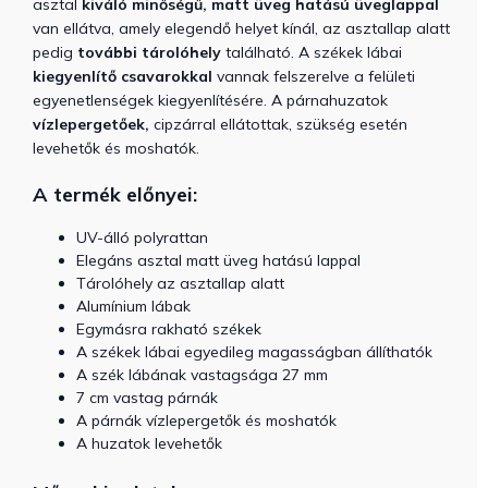
asztal
kiváló minőségű, matt üveg hatású üveglappal
van ellátva, amely elegendő helyet kínál, az asztallap alatt
pedig
további tárolóhely
található. A székek lábai
kiegyenlítő csavarokkal
vannak felszerelve a felületi
egyenetlenségek kiegyenlítésére. A párnahuzatok
vízlepergetőek,
cipzárral ellátottak, szükség esetén
levehetők és moshatók.
A termék előnyei:
UV-álló polyrattan
Elegáns asztal matt üveg hatású lappal
Tárolóhely az asztallap alatt
Alumínium lábak
Egymásra rakható székek
A székek lábai egyedileg magasságban állíthatók
A szék lábának vastagsága 27 mm
7 cm vastag párnák
A párnák vízlepergetők és moshatók
A huzatok levehetők