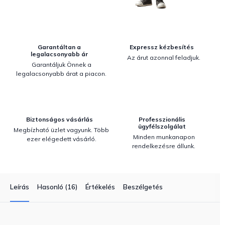
Garantáltan a
Expressz kézbesítés
legalacsonyabb ár
Az árut azonnal feladjuk.
Garantáljuk Önnek a
legalacsonyabb árat a piacon.
Biztonságos vásárlás
Professzionális
ügyfélszolgálat
Megbízható üzlet vagyunk. Több
Minden munkanapon
ezer elégedett vásárló.
rendelkezésre állunk.
Leírás
Hasonló (16)
Értékelés
Beszélgetés