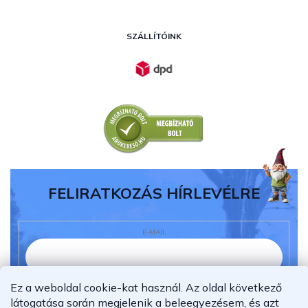
SZÁLLÍTÓINK
FELIRATKOZÁS HÍRLEVÉLRE
E-MAIL
Ez a weboldal cookie-kat használ. Az oldal következő
Elolvastam és megértettem az
adatvédelmi
látogatása során megjelenik a beleegyezésem, és azt
nyilatkozatot.