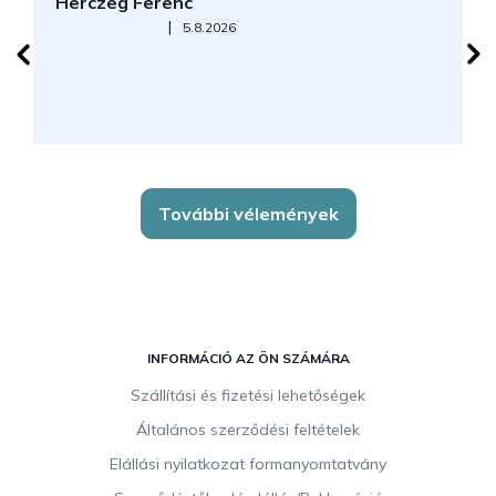
Herczeg Ferenc
B
Az áruház értékelése 5-ből 5 csillag.
|
5.8.2026
J
k
További vélemények
L
á
INFORMÁCIÓ AZ ÖN SZÁMÁRA
b
Szállítási és fizetési lehetőségek
l
Általános szerződési feltételek
é
c
Elállási nyilatkozat formanyomtatvány