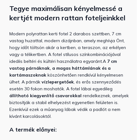
Tegye maximálisan kényelmessé a
kertjét modern rattan foteljeinkkel
Modern polyrattan kerti fotel 2 darabos szettben, 7 cm
vastag huzattal, modern dizájnban, amely meghívja Önt,
hogy időt töltsön akár a kertben, a teraszon, az erkélyen
vagy a télikertben. A fotel stílusos színkombinációjával
ideális beltéri és kültéri használatra egyaránt.
A
7 cm
vastag párnáknak, a magas háttámlának és a
kartámaszoknak
köszönhetően rendkívül kényelmesen
ülhet. A párnák
vízlepergetőek
, és erős szennyeződés
esetén 30 fokon moshatók. A fotel lábai egyedileg
állítható kiegyenlítő csavarokkal
rendelkeznek, amelyek
biztosítják a stabil elhelyezést egyenetlen felületen is.
Ezenkívül ezek a műanyag lábak védik a padlót a nem
kívánt karcolásoktól.
A termék előnyei: