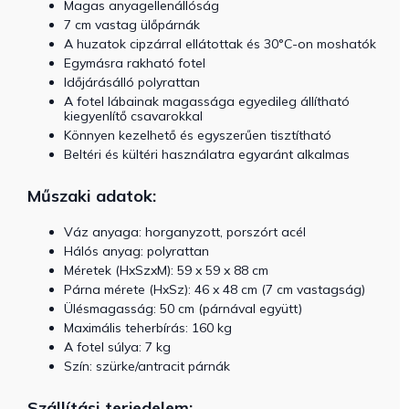
Magas anyagellenállóság
7 cm vastag ülőpárnák
A huzatok cipzárral ellátottak és 30°C-on moshatók
Egymásra rakható fotel
Időjárásálló polyrattan
A fotel lábainak magassága egyedileg állítható
kiegyenlítő csavarokkal
Könnyen kezelhető és egyszerűen tisztítható
Beltéri és kültéri használatra egyaránt alkalmas
Műszaki adatok:
Váz anyaga: horganyzott, porszórt acél
Hálós anyag: polyrattan
Méretek (HxSzxM): 59 x 59 x 88 cm
Párna mérete (HxSz): 46 x 48 cm (7 cm vastagság)
Ülésmagasság: 50 cm (párnával együtt)
Maximális teherbírás: 160 kg
A fotel súlya: 7 kg
Szín: szürke/antracit párnák
Szállítási terjedelem: