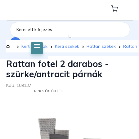
Ugrás
a
Kosár
fő
tartalomhoz
Keresés
Kezdőlap
Kerti bútorok
Kerti székek
Rattan székek
Rattan 
Rattan fotel 2 darabos -
szürke/antracit párnák
Kód:
109137
A
NINCS ÉRTÉKELÉS
TERMÉK
ÁTLAGOS
ÉRTÉKELÉSE
5-
BŐL
0,0
CSILLAG.