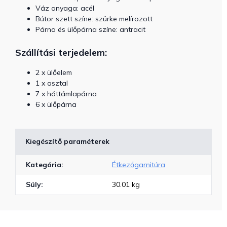
Váz anyaga: acél
Bútor szett színe: szürke melírozott
Párna és ülőpárna színe: antracit
Szállítási terjedelem:
2 x ülőelem
1 x asztal
7 x háttámlapárna
6 x ülőpárna
Kiegészítő paraméterek
Kategória
:
Étkezőgarnitúra
Súly
:
30.01 kg