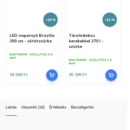
–26 %
–22 %
LED napernyő Brazília
Tárolódoboz
300 cm - sötétszürke
kerekekkel 370 l -
szürke
A
termék
A
RAKTÁRON - SZÁLLÍTÁS 3-5
átlagos
NAP
termék
RAKTÁRON - SZÁLLÍTÁS 3-5
értékelése
átlagos
NAP
5-
értékelése
ből
5-
36 590 Ft
45 190 Ft
5,0
ből
csillag.
4,0
csillag.
Leírás
Hasonló (16)
Értékelés
Beszélgetés