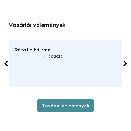
Vásárlói vélemények
Róta Ildikó Irma
P
Az áruház értékelése 5-ből 5 csillag.
|
8.8.2026
További vélemények