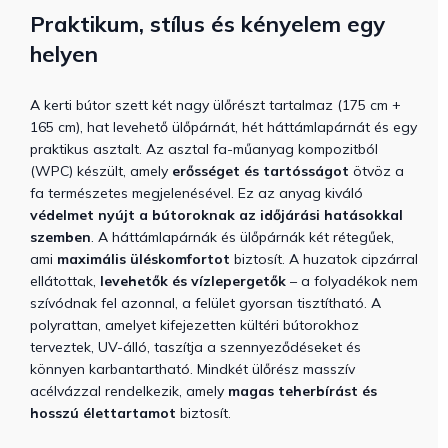
Praktikum, stílus és kényelem egy
helyen
A kerti bútor szett két nagy ülőrészt tartalmaz (175 cm +
165 cm), hat levehető ülőpárnát, hét háttámlapárnát és egy
praktikus asztalt. Az asztal fa-műanyag kompozitból
(WPC) készült, amely
erősséget és tartósságot
ötvöz a
fa természetes megjelenésével. Ez az anyag kiváló
védelmet nyújt a bútoroknak az időjárási hatásokkal
szemben
. A háttámlapárnák és ülőpárnák két rétegűek,
ami
maximális üléskomfortot
biztosít. A huzatok cipzárral
ellátottak,
levehetők és vízlepergetők
– a folyadékok nem
szívódnak fel azonnal, a felület gyorsan tisztítható. A
polyrattan, amelyet kifejezetten kültéri bútorokhoz
terveztek, UV-álló, taszítja a szennyeződéseket és
könnyen karbantartható. Mindkét ülőrész masszív
acélvázzal rendelkezik, amely
magas teherbírást és
hosszú élettartamot
biztosít.