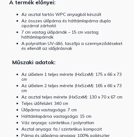
A termék előnyei:
Az asztal tartós WPC anyagból készült
Az összes ülőpárna és háttámlapárna dupla
cipzárral zárható
7 cm vastag ülőpárnák – 15 cm vastag
háttámlapárnák
A polyrattan UV-álló, taszítja a szennyeződéseket
és ellenáll az időjárásnak
Műszaki adatok:
Az ülőelem 1 teljes mérete (HxSzxM): 175 x 66 x 73
cm
Az ülőelem 2 teljes mérete (HxSzxM): 165 x 66 x 73
cm
Az asztal teljes mérete (HxSzxM): 130 x 70 x 67 cm
Teljes ülőfelület: 340 cm
Ülőpárna vastagsága: 7 cm
Háttámlapárna vastagsága: 15 cm
Váz anyaga: szintetikus / polyrattan
Asztal anyaga: fa / szintetikus kompozit
Párna és ülőpárna anyaga: 100% poliészter