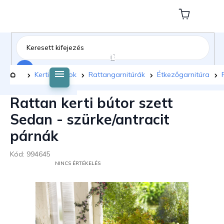
Ugrás
a
Kosár
fő
tartalomhoz
Keresés
Kezdőlap
Kerti bútorok
Rattangarnitúrák
Étkezőgarnitúra
Rattan kerti bútor szett
Sedan - szürke/antracit
párnák
Kód:
994645
A
NINCS ÉRTÉKELÉS
TERMÉK
ÁTLAGOS
ÉRTÉKELÉSE
5-
BŐL
0,0
CSILLAG.