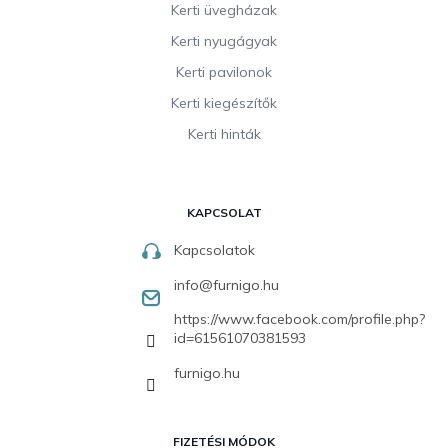
Kerti üvegházak
Kerti nyugágyak
Kerti pavilonok
Kerti kiegészítők
Kerti hinták
KAPCSOLAT
Kapcsolatok
info
@
furnigo.hu
https://www.facebook.com/profile.php?
id=61561070381593
furnigo.hu
FIZETÉSI MÓDOK