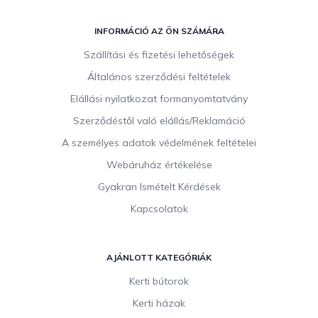
L
á
INFORMÁCIÓ AZ ÖN SZÁMÁRA
b
Szállítási és fizetési lehetőségek
l
Általános szerződési feltételek
é
c
Elállási nyilatkozat formanyomtatvány
Szerződéstől való elállás/Reklamáció
A személyes adatok védelmének feltételei
Webáruház értékelése
Gyakran Ismételt Kérdések
Kapcsolatok
AJÁNLOTT KATEGÓRIÁK
Kerti bútorok
Kerti házak