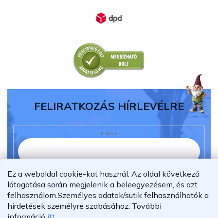
FELIRATKOZÁS HÍRLEVÉLRE
E-MAIL
Ez a weboldal cookie-kat használ. Az oldal következő
Elolvastam és megértettem az
adatvédelmi
látogatása során megjelenik a beleegyezésem, és azt
nyilatkozatot.
felhasználom.
Személyes adatok/sütik felhasználhatók a
Feliratkozás
hirdetések személyre szabásához.
További
információ
itt
.