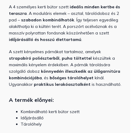
A 4 személyes kerti bútor szett
ideális minden kertbe és
teraszra
. A moduláris elemek – asztal, tárolódoboz és 2
pad –
szabadon kombinálhatók
. Így teljesen egyedileg
alakíthatja ki a kültéri terét. A porszórt acélváznak és a
masszív polyrattan fonásnak köszönhetően a szett
időjárásálló és hosszú élettartamú
.
A szett kényelmes párnákat tartalmaz, amelyek
strapabíró poliészterből, puha töltettel
készültek a
maximális kényelem érdekében. A párnák tárolására
szolgáló doboz
könnyedén illeszkedik az ülőgarnitúra
kombinációjába
, és
bőséges tárolóhelyet
kínál.
Ugyanakkor
praktikus lerakóasztalként
is használható.
A termék előnyei:
Kombinálható kerti bútor szett
Időjárásálló
Tárolóhely