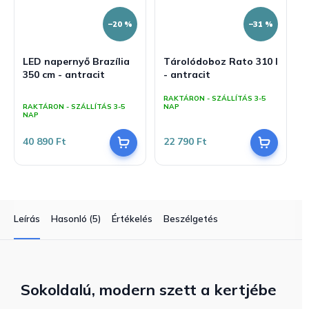
–20 %
–31 %
LED napernyő Brazília
Tárolódoboz Rato 310 l
350 cm - antracit
- antracit
A
RAKTÁRON - SZÁLLÍTÁS 3-5
termék
RAKTÁRON - SZÁLLÍTÁS 3-5
NAP
átlagos
NAP
értékelése
5-
40 890 Ft
22 790 Ft
ből
5,0
csillag.
Leírás
Hasonló (5)
Értékelés
Beszélgetés
Sokoldalú, modern szett a kertjébe