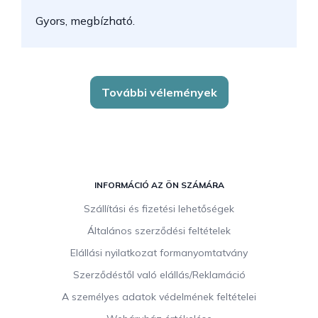
N
Gyors, megbízható.
k
További vélemények
L
á
INFORMÁCIÓ AZ ÖN SZÁMÁRA
b
Szállítási és fizetési lehetőségek
l
Általános szerződési feltételek
é
c
Elállási nyilatkozat formanyomtatvány
Szerződéstől való elállás/Reklamáció
A személyes adatok védelmének feltételei