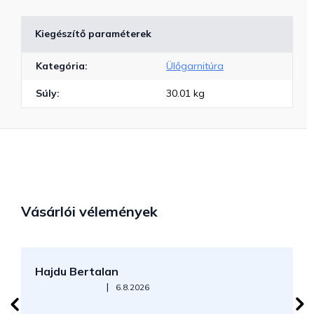
Kiegészítő paraméterek
Kategória
:
Ülőgarnitúra
Súly
:
30.01 kg
Vásárlói vélemények
Hajdu Bertalan
S
Az áruház értékelése 5-ből 5 csillag.
|
6.8.2026