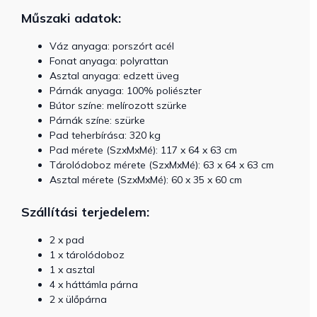
Műszaki adatok:
Váz anyaga: porszórt acél
Fonat anyaga: polyrattan
Asztal anyaga: edzett üveg
Párnák anyaga: 100% poliészter
Bútor színe: melírozott szürke
Párnák színe: szürke
Pad teherbírása: 320 kg
Pad mérete (SzxMxMé): 117 x 64 x 63 cm
Tárolódoboz mérete (SzxMxMé): 63 x 64 x 63 cm
Asztal mérete (SzxMxMé): 60 x 35 x 60 cm
Szállítási terjedelem:
2 x pad
1 x tárolódoboz
1 x asztal
4 x háttámla párna
2 x ülőpárna