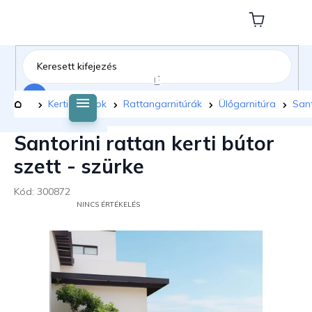
Ugrás
a
Kosár
fő
tartalomhoz
Keresés
Kezdőlap
Kerti bútorok
Rattangarnitúrák
Ülőgarnitúra
Sant
Santorini rattan kerti bútor
szett - szürke
Kód:
300872
A
NINCS ÉRTÉKELÉS
TERMÉK
ÁTLAGOS
ÉRTÉKELÉSE
5-
BŐL
0,0
CSILLAG.