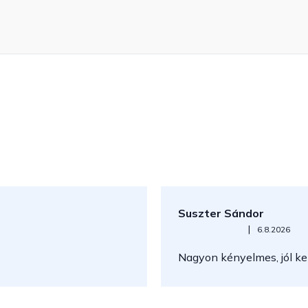
Suszter Sándor
Az áruház értékelése 5-ből 5
|
6.8.2026
Nagyon kényelmes, jól kez