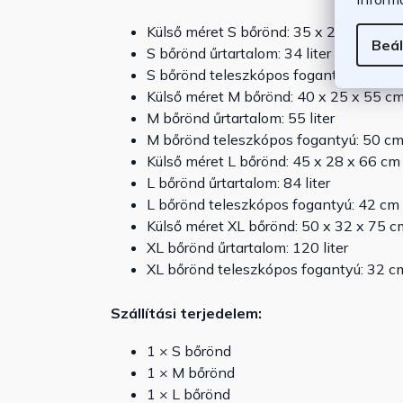
Külső méret S bőrönd: 35 x 20 x 48 c
Beál
S bőrönd űrtartalom: 34 liter
S bőrönd teleszkópos fogantyú: 51 cm
Külső méret M bőrönd: 40 x 25 x 55 
M bőrönd űrtartalom: 55 liter
M bőrönd teleszkópos fogantyú: 50 c
Külső méret L bőrönd: 45 x 28 x 66 c
L bőrönd űrtartalom: 84 liter
L bőrönd teleszkópos fogantyú: 42 cm
Külső méret XL bőrönd: 50 x 32 x 75 
XL bőrönd űrtartalom: 120 liter
XL bőrönd teleszkópos fogantyú: 32 c
Szállítási terjedelem:
1 × S bőrönd
1 × M bőrönd
1 × L bőrönd