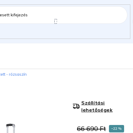
ztartás
Kerti kiegészítők
Gyermekeknek
ett - rózsaszín
gok
Szállítási
lehetőségek
66 690 Ft
–22 %