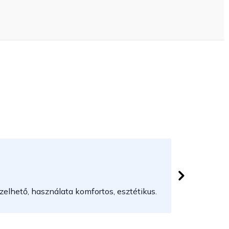
Herczeg
 csillag.
Az áruház
elhető, használata komfortos, esztétikus.