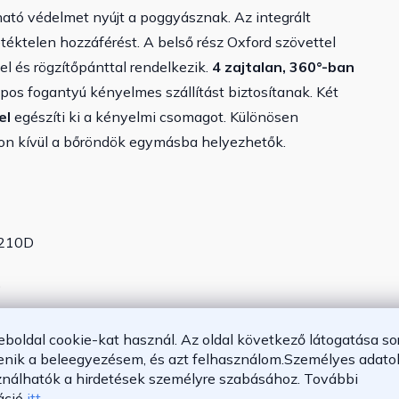
ható védelmet nyújt a poggyásznak. Az integrált
éktelen hozzáférést. A belső rész Oxford szövettel
zel és rögzítőpánttal rendelkezik.
4 zajtalan, 360°-ban
pos fogantyú kényelmes szállítást biztosítanak. Két
el
egészíti ki a kényelmi csomagot. Különösen
ton kívül a bőröndök egymásba helyezhetők.
 210D
)
20 kg
eboldal cookie-kat használ. Az oldal következő látogatása so
40 kg
enik a beleegyezésem, és azt felhasználom.
Személyes adatok
ználhatók a hirdetések személyre szabásához.
További
áció
itt
.