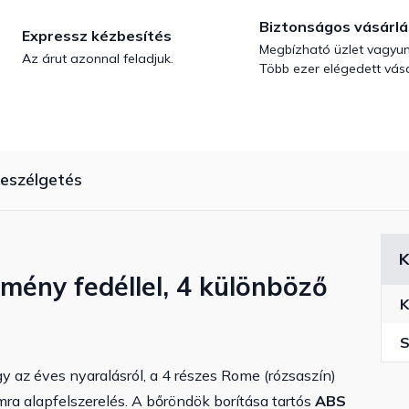
Biztonságos vásárlá
Expressz kézbesítés
Megbízható üzlet vagyun
Az árut azonnal feladjuk.
Több ezer elégedett vásá
eszélgetés
K
mény fedéllel, 4 különböző
K
S
gy az éves nyaralásról, a 4 részes Rome (rózsaszín)
a alapfelszerelés. A bőröndök borítása tartós
ABS