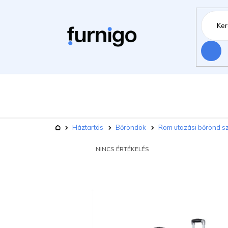
Ugrás
a
fő
tartalomhoz
Keresés
Bútorok
Há
Kerti bútorok
Kezdőlap
Háztartás
Bőröndök
Rom utazási bőrönd sz
Kisállat felszerelések
Újdonsá
A
NINCS ÉRTÉKELÉS
TERMÉK
ÁTLAGOS
ÉRTÉKELÉSE
5-
BŐL
0,0
CSILLAG.