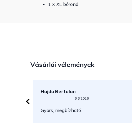
1 × XL bőrönd
Vásárlói vélemények
Hajdu Bertalan
Az áruház értékelése 5-ből 5 csillag.
|
6.8.2026
Gyors, megbízható.