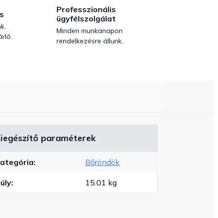
Professzionális
s
ügyfélszolgálat
k.
Minden munkanapon
rló.
rendelkezésre állunk.
iegészítő paraméterek
ategória
:
Bőröndök
úly
:
15.01 kg