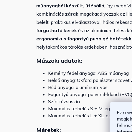
műanyagból készült, ütésálló
, így megbíz
kombinációs
zárak
megakadályozzák az illet
bélelt, praktikus elválasztóval, hálós rekess
forgatható kerék
és az alumínium teleszkó
ergonomikus fogantyú puha gélbetétekk
helytakarékos tárolás érdekében, használa
Műszaki adatok:
Kemény fedél anyaga: ABS műanyag
Belső anyag: Oxford poliészter szövet
Rúd anyaga: alumínium, vas
Fogantyú anyaga: polivinil-klorid (PVC
Szín: rózsaszín
Maximális terhelés S + M: egyenként 
Ez a w
Maximális terhelés L + XL: egyenként 
megjel
felhas
Méretek:
inform