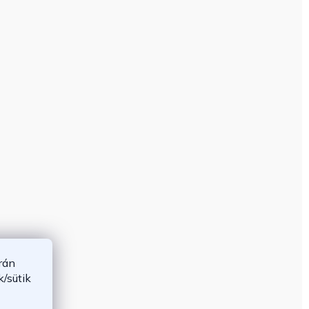
rán
/sütik