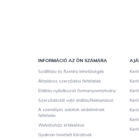
L
á
b
INFORMÁCIÓ AZ ÖN SZÁMÁRA
AJÁ
l
Szállítási és fizetési lehetőségek
Kert
é
c
Általános szerződési feltételek
Kert
Elállási nyilatkozat formanyomtatvány
Kert
Szerződéstől való elállás/Reklamáció
Kert
A személyes adatok védelmének
Kert
feltételei
Kert
Webáruház értékelése
Kerti
Gyakran Ismételt Kérdések