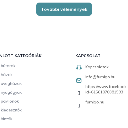
További vélemények
NLOTT KATEGÓRIÁK
KAPCSOLAT
i bútorok
Kapcsolatok
i házak
info
@
furnigo.hu
i üvegházak
https://www.facebook.
id=61561070381593
i nyugágyak
i pavilonok
furnigo.hu
i kiegészítők
 hinták