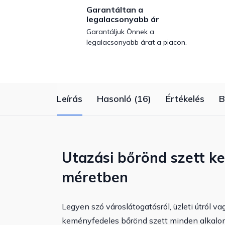
Garantáltan a
legalacsonyabb ár
Garantáljuk Önnek a
legalacsonyabb árat a piacon.
Leírás
Hasonló (16)
Értékelés
B
Utazási bőrönd szett ke
méretben
Legyen szó városlátogatásról, üzleti útról va
keményfedeles bőrönd szett minden alkalomr