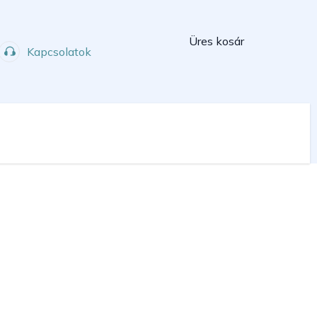
Kosár
Üres kosár
Kapcsolatok
Műhely
Sport