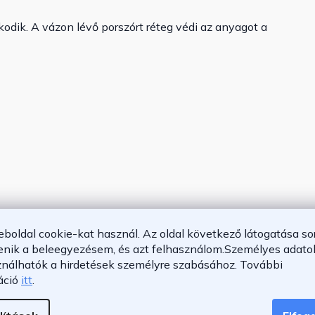
odik. A vázon lévő porszórt réteg védi az anyagot a
eboldal cookie-kat használ. Az oldal következő látogatása so
enik a beleegyezésem, és azt felhasználom.
Személyes adatok
ználhatók a hirdetések személyre szabásához.
További
áció
itt
.