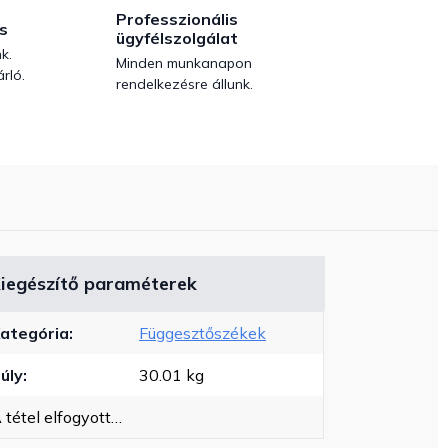
Professzionális
s
ügyfélszolgálat
k.
Minden munkanapon
rló.
rendelkezésre állunk.
iegészítő paraméterek
ategória
:
Függesztőszékek
úly
:
30.01 kg
 tétel elfogyott…