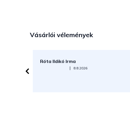
Vásárlói vélemények
Róta Ildikó Irma
Az áruház értékelése 5-ből 5 csillag.
|
8.8.2026