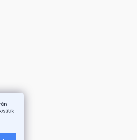
rán
/sütik