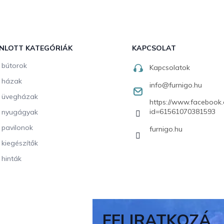
NLOTT KATEGÓRIÁK
KAPCSOLAT
i bútorok
Kapcsolatok
i házak
info
@
furnigo.hu
i üvegházak
https://www.facebook.
id=61561070381593
i nyugágyak
i pavilonok
furnigo.hu
i kiegészítők
 hinták
FELIRATKOZÁ