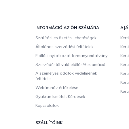
L
á
b
INFORMÁCIÓ AZ ÖN SZÁMÁRA
AJÁ
l
Szállítási és fizetési lehetőségek
Kert
é
c
Általános szerződési feltételek
Kert
Elállási nyilatkozat formanyomtatvány
Kert
Szerződéstől való elállás/Reklamáció
Kert
A személyes adatok védelmének
Kert
feltételei
Kert
Webáruház értékelése
Kerti
Gyakran Ismételt Kérdések
Kapcsolatok
SZÁLLÍTÓINK