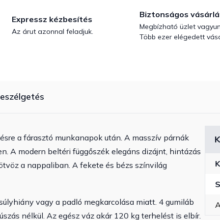
Biztonságos vásárlá
Expressz kézbesítés
Megbízható üzlet vagyun
Az árut azonnal feladjuk.
Több ezer elégedett vásá
eszélgetés
ésre a fárasztó munkanapok után. A masszív párnák
K
n. A modern beltéri függőszék elegáns dizájnt, hintázás
K
 ötvöz a nappaliban. A fekete és bézs színvilág
S
súlyhiány vagy a padló megkarcolása miatt. 4 gumiláb
A
úszás nélkül. Az egész váz akár 120 kg terhelést is elbír.