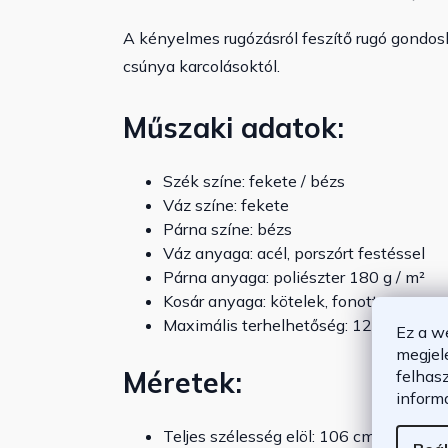
A kényelmes rugózásról feszítő rugó gondosk
csúnya karcolásoktól.
Műszaki adatok:
Szék színe: fekete / bézs
Váz színe: fekete
Párna színe: bézs
Váz anyaga: acél, porszórt festéssel
Párna anyaga: poliészter 180 g / m²
Kosár anyaga: kötelek, fonott
Maximális terhelhetőség: 120 kg
Ez a w
megjel
Méretek:
felhas
inform
Teljes szélesség elöl: 106 cm