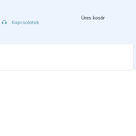
Kosár
Üres kosár
Kapcsolatok
Műhely
Sport