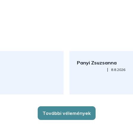
Panyi Zsuzsanna
Az áruház értékelése 5-ből 5
|
8.8.2026
További vélemények