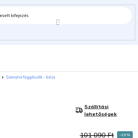
ztartás
Kerti kiegészítők
Gyermekeknek
Samana függőszék - bézs
gok
Szállítási
lehetőségek
101 090 Ft
–19 %