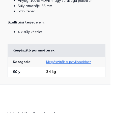
Anyag: 100% HDPE (nagy sűrűségű polietilén)
Súly átmérője: 35 mm
Szín: fehér
Szállítási terjedelem:
4 x súly készlet
Kiegészítő paraméterek
Kategória
:
Kiegészítők a pavilonokhoz
Súly
:
3.4 kg