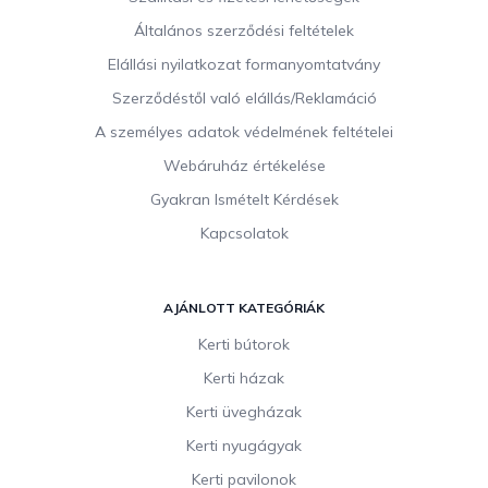
l
Általános szerződési feltételek
é
c
Elállási nyilatkozat formanyomtatvány
Szerződéstől való elállás/Reklamáció
A személyes adatok védelmének feltételei
Webáruház értékelése
Gyakran Ismételt Kérdések
Kapcsolatok
AJÁNLOTT KATEGÓRIÁK
Kerti bútorok
Kerti házak
Kerti üvegházak
Kerti nyugágyak
Kerti pavilonok