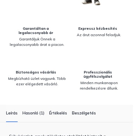
Garantáltan a
Expressz kézbesítés
legalacsonyabb ár
Az árut azonnal feladjuk.
Garantáljuk Önnek a
legalacsonyabb árat a piacon.
Biztonságos vásárlás
Professzionális
ügyfélszolgálat
Megbízható üzlet vagyunk. Több
Minden munkanapon
ezer elégedett vásárló.
rendelkezésre állunk.
Leírás
Hasonló (1)
Értékelés
Beszélgetés