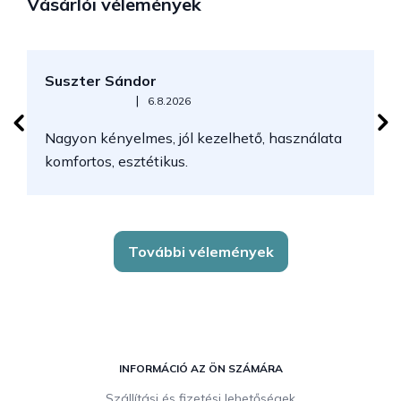
Vásárlói vélemények
Suszter Sándor
H
Az áruház értékelése 5-ből 5 csillag.
|
6.8.2026
Nagyon kényelmes, jól kezelhető, használata
komfortos, esztétikus.
További vélemények
L
á
INFORMÁCIÓ AZ ÖN SZÁMÁRA
b
Szállítási és fizetési lehetőségek