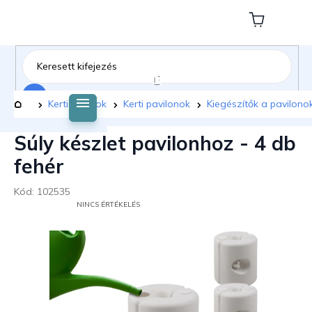
Ugrás
a
Kosár
fő
tartalomhoz
Keresés
Kezdőlap
Kerti bútorok
Kerti pavilonok
Kiegészítők a pavilon
Súly készlet pavilonhoz - 4 db
fehér
Kód:
102535
A
NINCS ÉRTÉKELÉS
TERMÉK
ÁTLAGOS
ÉRTÉKELÉSE
5-
BŐL
0,0
CSILLAG.