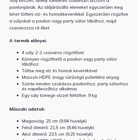
Súly készlet, amely tökéletes stabilitást biztosít a
pavilonjának. Az időjárásálló elemeket egyszerűen meg
lehet tölteni víz- és homokkeverékkel. Egyszerűen rögzítse
a súlyokat a pavilon vagy party sátor lábához, majd
csavarozza rá őket.
A termék előnyei:
4 súly, 2-2 csavaros rögzítővel
Könnyen rögzíthető a pavilon vagy party sátor
lábához
Töltse meg víz és homok keverékével
Masszív HDPE (nagy sűrűségű polietilén) anyag
Szinte minden szokásos pavilonhoz, party sátorhoz
és napellenzőhöz alkalmas
Egy súly tömege vízzel feltöltve: 9 kg
Műszaki adatok:
Magasság: 25 cm (9,84 hüvelyk)
Felső átmérő: 21,5 cm (8,46 hüvelyk)
Alsó átmérő: 23,5 cm (9,25 hüvelyk)