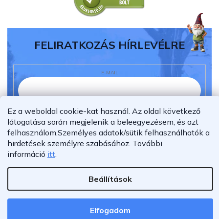
FELIRATKOZÁS HÍRLEVÉLRE
E-MAIL
Ez a weboldal cookie-kat használ. Az oldal következő
Elolvastam és megértettem az
adatvédelmi
látogatása során megjelenik a beleegyezésem, és azt
nyilatkozatot.
felhasználom.
Személyes adatok/sütik felhasználhatók a
Feliratkozás
hirdetések személyre szabásához.
További
információ
itt
.
Beállítások
Shoptet Premium készítette
Copyright 2026
Furnigo.hu
. Minden jog fenntartva.
Elfogadom