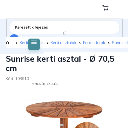
Ugrás
a
Kosár
fő
tartalomhoz
Keresés
Kezdőlap
Kerti bútorok
Kerti asztalok
Fa asztalok
Sunrise 
Sunrise kerti asztal - Ø 70,5
cm
Kód:
103910
A
NINCS ÉRTÉKELÉS
TERMÉK
ÁTLAGOS
ÉRTÉKELÉSE
5-
BŐL
0,0
CSILLAG.