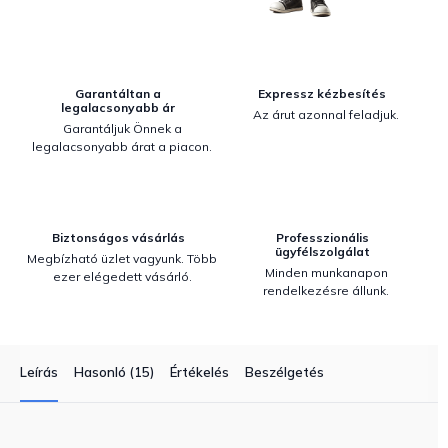
Garantáltan a
Expressz kézbesítés
legalacsonyabb ár
Az árut azonnal feladjuk.
Garantáljuk Önnek a
legalacsonyabb árat a piacon.
Biztonságos vásárlás
Professzionális
ügyfélszolgálat
Megbízható üzlet vagyunk. Több
Minden munkanapon
ezer elégedett vásárló.
rendelkezésre állunk.
Leírás
Hasonló (15)
Értékelés
Beszélgetés