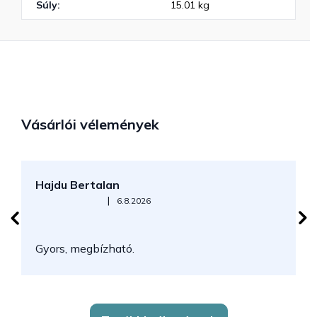
Súly
:
15.01 kg
Vásárlói vélemények
Hajdu Bertalan
S
Az áruház értékelése 5-ből 5 csillag.
|
6.8.2026
N
Gyors, megbízható.
k