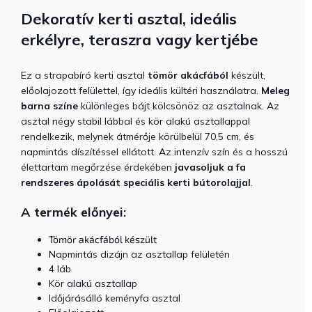
Dekoratív kerti asztal, ideális
erkélyre, teraszra vagy kertjébe
Ez a strapabíró kerti asztal
tömör akácfából
készült,
előolajozott felülettel, így ideális kültéri használatra.
Meleg
barna színe
különleges bájt kölcsönöz az asztalnak. Az
asztal négy stabil lábbal és kör alakú asztallappal
rendelkezik, melynek átmérője körülbelül 70,5 cm, és
napmintás díszítéssel ellátott. Az intenzív szín és a hosszú
élettartam megőrzése érdekében
javasoljuk a fa
rendszeres ápolását speciális kerti bútorolajjal
.
A termék előnyei:
Tömör akácfából készült
Napmintás dizájn az asztallap felületén
4 láb
Kör alakú asztallap
Időjárásálló keményfa asztal