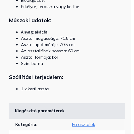
Előolajozott
Erkélyre, teraszra vagy kertbe
Műszaki adatok:
Anyag: akácfa
Asztal magassága: 71,5 cm
Asztallap átmérője: 70,5 cm
Az asztallábak hossza: 60 cm
Asztal formája: kör
Szín: barna
Szállítási terjedelem:
1 x kerti asztal
Kiegészítő paraméterek
Kategória
:
Fa asztalok