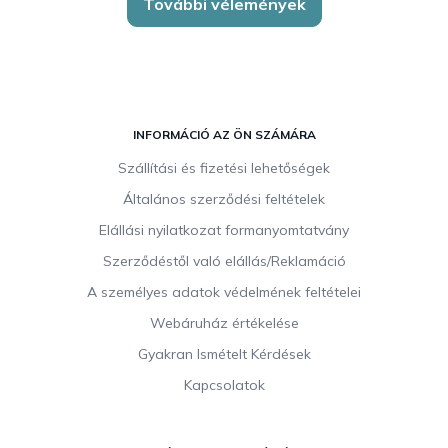
További vélemények
L
á
INFORMÁCIÓ AZ ÖN SZÁMÁRA
b
Szállítási és fizetési lehetőségek
l
Általános szerződési feltételek
é
c
Elállási nyilatkozat formanyomtatvány
Szerződéstől való elállás/Reklamáció
A személyes adatok védelmének feltételei
Webáruház értékelése
Gyakran Ismételt Kérdések
Kapcsolatok