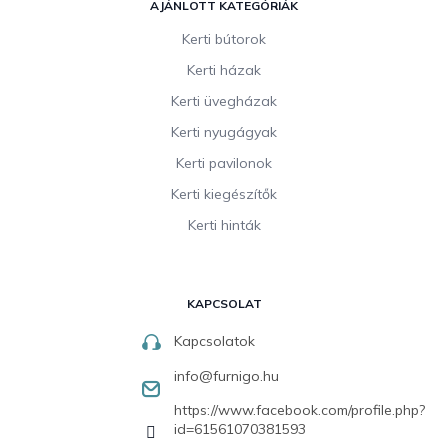
AJÁNLOTT KATEGÓRIÁK
Kerti bútorok
Kerti házak
Kerti üvegházak
Kerti nyugágyak
Kerti pavilonok
Kerti kiegészítők
Kerti hinták
KAPCSOLAT
Kapcsolatok
info
@
furnigo.hu
https://www.facebook.com/profile.php?
id=61561070381593