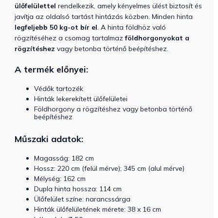
ülőfelülettel
rendelkezik, amely kényelmes ülést biztosít és
javítja az oldalsó tartást hintázás közben.
Minden hinta
legfeljebb 50 kg-ot bír el
. A hinta földhöz való
rögzítéséhez a csomag tartalmaz
földhorgonyokat a
rögzítéshez
vagy betonba történő beépítéshez.
A termék előnyei:
Védők tartozék
Hinták lekerekített ülőfelületei
Földhorgony a rögzítéshez vagy betonba történő
beépítéshez
Műszaki adatok:
Magasság: 182 cm
Hossz: 220 cm (felül mérve); 345 cm (alul mérve)
Mélység: 162 cm
Dupla hinta hossza: 114 cm
Ülőfelület színe: narancssárga
Hinták ülőfelületének mérete: 38 x 16 cm