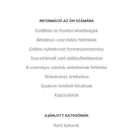
L
á
INFORMÁCIÓ AZ ÖN SZÁMÁRA
b
Szállítási és fizetési lehetőségek
l
Általános szerződési feltételek
é
c
Elállási nyilatkozat formanyomtatvány
Szerződéstől való elállás/Reklamáció
A személyes adatok védelmének feltételei
Webáruház értékelése
Gyakran Ismételt Kérdések
Kapcsolatok
AJÁNLOTT KATEGÓRIÁK
Kerti bútorok