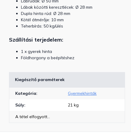
Lábrudak: Ø 50 mm
Lábak közötti keresztlécek: Ø 28 mm
Dupla hinta rúd: Ø 28 mm
Kötél átmérője: 10 mm
Teherbírás: 50 kg/ülés
Szállítási terjedelem:
1 x gyerek hinta
Földhorgony a beépítéshez
Kiegészítő paraméterek
Kategória
:
Gyermekhinták
Súly
:
21 kg
A tétel elfogyott…