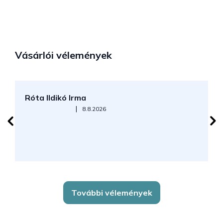
Vásárlói vélemények
Róta Ildikó Irma
P
Az áruház értékelése 5-ből 5 csillag.
|
8.8.2026
További vélemények