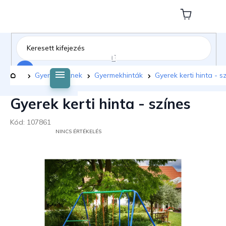
Ugrás
a
Kosár
fő
tartalomhoz
Keresés
Kezdőlap
Gyermekeknek
Gyermekhinták
Gyerek kerti hinta - s
Gyerek kerti hinta - színes
Kód:
107861
A
NINCS ÉRTÉKELÉS
TERMÉK
ÁTLAGOS
ÉRTÉKELÉSE
5-
BŐL
0,0
CSILLAG.