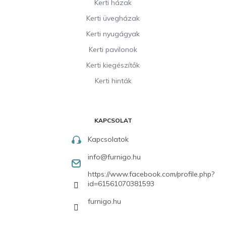
Kerti házak
Kerti üvegházak
Kerti nyugágyak
Kerti pavilonok
Kerti kiegészítők
Kerti hinták
KAPCSOLAT
Kapcsolatok
info
@
furnigo.hu
https://www.facebook.com/profile.php?
id=61561070381593
furnigo.hu