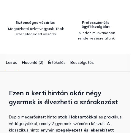
Biztonságos vásárlás
Professzionális
ügyfélszolgálat
Megbízható üzlet vagyunk. Több
Minden munkanapon
ezer elégedett vásárló.
rendelkezésre állunk.
Leírás
Hasonló (2)
Értékelés
Beszélgetés
Ezen a kerti hintán akár négy
gyermek is élvezheti a szórakozást
Dupla megerősített hinta
stabil lábtartókkal
és praktikus
védőgolyókkal, amely 2 gyermek számára készült.
A
klasszikus hinta enyhén
szegélyezett és lekerekített