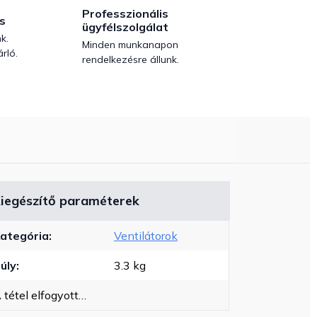
Professzionális
s
ügyfélszolgálat
k.
Minden munkanapon
rló.
rendelkezésre állunk.
iegészítő paraméterek
ategória
:
Ventilátorok
úly
:
3.3 kg
 tétel elfogyott…