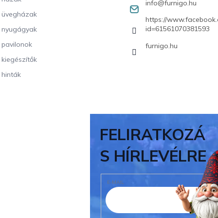
info
@
furnigo.hu
i üvegházak
https://www.facebook.
id=61561070381593
i nyugágyak
i pavilonok
furnigo.hu
i kiegészítők
 hinták
FELIRATKOZÁ
S HÍRLEVÉLRE
E-MAIL