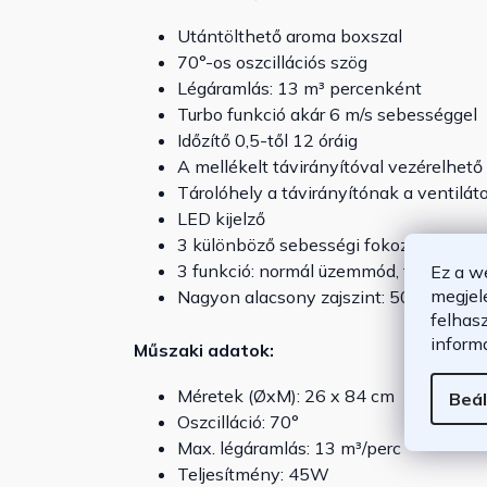
Utántölthető aroma boxszal
70°-os oszcillációs szög
Légáramlás: 13 m³ percenként
Turbo funkció akár 6 m/s sebességgel
Időzítő 0,5-től 12 óráig
A mellékelt távirányítóval vezérelhető
Tárolóhely a távirányítónak a ventiláto
LED kijelző
3 különböző sebességi fokozat
3 funkció: normál üzemmód, természe
Ez a w
megjel
Nagyon alacsony zajszint: 50 dB
felhas
inform
Műszaki adatok:
Méretek (ØxM): 26 x 84 cm
Beál
Oszcilláció: 70°
Max. légáramlás: 13 m³/perc
Teljesítmény: 45W