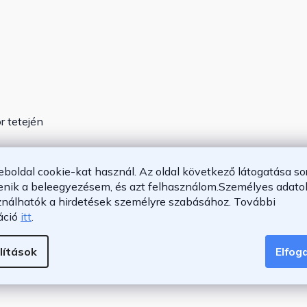
r tetején
tes, alvó üzemmód
eboldal cookie-kat használ. Az oldal következő látogatása so
enik a beleegyezésem, és azt felhasználom.
Személyes adatok
ználhatók a hirdetések személyre szabásához.
További
áció
itt
.
lítások
Elfo