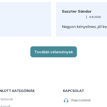
Suszter Sándor
Az áruház értékelése 5-ből 5
|
6.8.2026
Nagyon kényelmes, jól kez
További vélemények
NLOTT KATEGÓRIÁK
KAPCSOLAT
i bútorok
Kapcsolatok
i házak