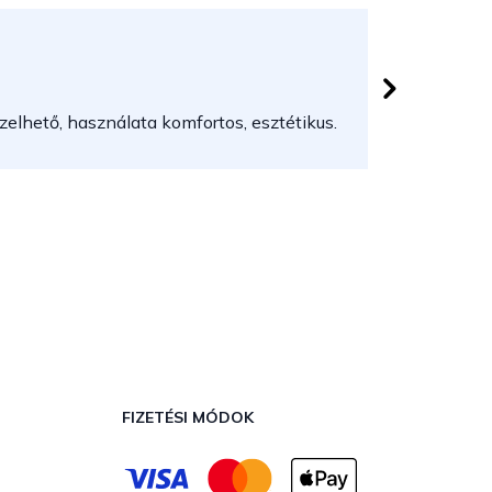
Herczeg
 csillag.
Az áruház
elhető, használata komfortos, esztétikus.
FIZETÉSI MÓDOK