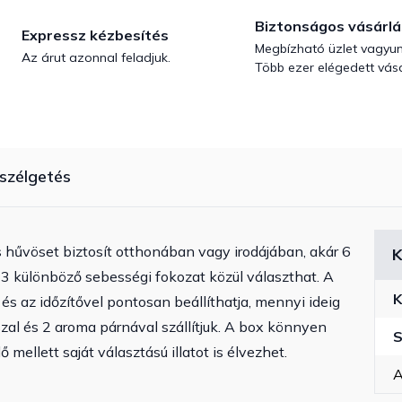
Biztonságos vásárlá
Expressz kézbesítés
Megbízható üzlet vagyun
Az árut azonnal feladjuk.
Több ezer elégedett vásá
szélgetés
s hűvöset biztosít otthonában vagy irodájában, akár 6
K
 3 különböző sebességi fokozat közül választhat. A
K
 és az időzítővel pontosan beállíthatja, mennyi ideig
zal és 2 aroma párnával szállítjuk. A box könnyen
S
ő mellett saját választású illatot is élvezhet.
A