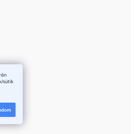
rán
/sütik
gadom