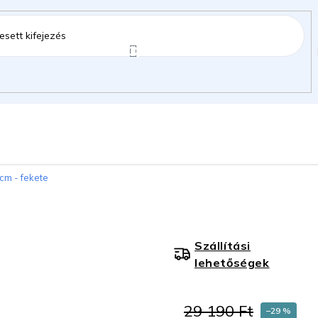
ztartás
Kerti kiegészítők
Gyermekeknek
 cm - fekete
gok
Szállítási
lehetőségek
29 190 Ft
–29 %