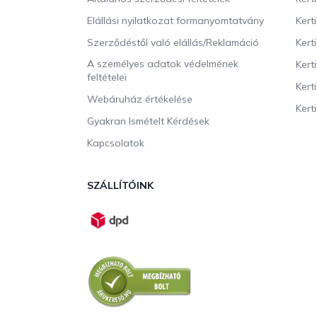
c
Elállási nyilatkozat formanyomtatvány
Kert
Szerződéstől való elállás/Reklamáció
Kert
A személyes adatok védelmének
Kert
feltételei
Kert
Webáruház értékelése
Kerti
Gyakran Ismételt Kérdések
Kapcsolatok
SZÁLLÍTÓINK