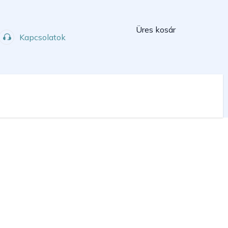
Kosár
Üres kosár
Kapcsolatok
Műhely
Sport