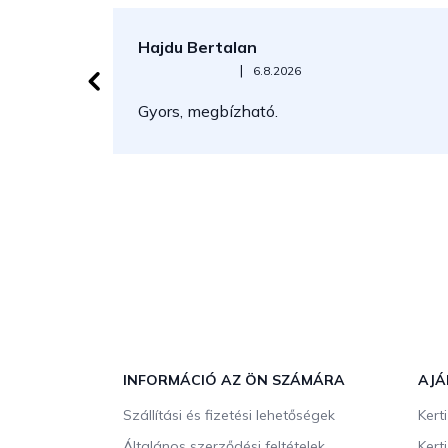
Hajdu Bertalan
Az áruház értékelése 5-ből 5 csillag.
|
6.8.2026
Gyors, megbízható.
L
á
b
INFORMÁCIÓ AZ ÖN SZÁMÁRA
AJÁ
l
Szállítási és fizetési lehetőségek
Kert
é
Általános szerződési feltételek
Kert