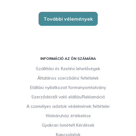
További vélemények
L
á
INFORMÁCIÓ AZ ÖN SZÁMÁRA
b
Szállítási és fizetési lehetőségek
l
Általános szerződési feltételek
é
c
Elállási nyilatkozat formanyomtatvány
Szerződéstől való elállás/Reklamáció
A személyes adatok védelmének feltételei
Webáruház értékelése
Gyakran Ismételt Kérdések
Kapcsolatok