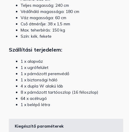
Teljes magasság: 240 cm
Védőháló magassága: 180 cm
Váz magassága: 60 cm
Cső átmérője: 38 x 1,5 mm
Max. teherbírás: 150 kg
Szín: kék, fekete
Szállítási terjedelem:
1 x alapváz
1 x ugrófelület
1 x párnázott peremvédő
1 x biztonsági háló
4 x dupla W alakú láb
8 x párnázott tartóoszlop (16 féloszlop)
64 x acélrugó
1 x belépő létra
Kiegészítő paraméterek