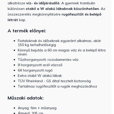
alkatrésze
víz- és időjárásálló
. A gyermek trambulin
különösen
stabil a W alakú lábaknak köszönhetően
. Az
összeszerelés megkönnyítésére
rugófeszítőt és belépő
létrát
kap.
A termék előnyei:
Fiataloknak és időseknek egyaránt alkalmas, akár
150 kg terhelhetőségig
Könnyű bejutás a 60 cm magas váz és a belépő létra
révén
Tűzihorganyzott, rozsdamentes váz
8 horganyzott acél vázcső
64 horganyzott rugó
Extra stabil W alakú lábak
TÜV Rheinland - GS által tesztelt biztonság
Tartalmaz rugófeszítőt a rugók meghúzásához
Műszaki adatok:
Anyag: fém + műanyag
Átmérő: 305 cm