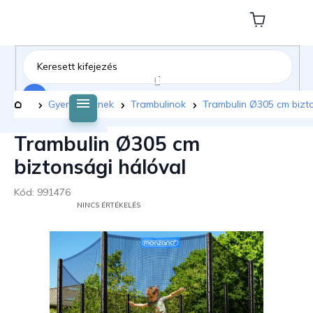
Ugrás
a
Kosár
fő
tartalomhoz
Keresés
Kezdőlap
Gyermekeknek
Trambulinok
Trambulin Ø305 cm bizt
Trambulin Ø305 cm
biztonsági hálóval
Kód:
991476
A
NINCS ÉRTÉKELÉS
TERMÉK
ÁTLAGOS
ÉRTÉKELÉSE
5-
BŐL
0,0
CSILLAG.