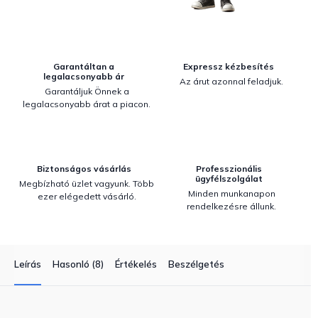
Garantáltan a
Expressz kézbesítés
legalacsonyabb ár
Az árut azonnal feladjuk.
Garantáljuk Önnek a
legalacsonyabb árat a piacon.
Biztonságos vásárlás
Professzionális
ügyfélszolgálat
Megbízható üzlet vagyunk. Több
Minden munkanapon
ezer elégedett vásárló.
rendelkezésre állunk.
Leírás
Hasonló (8)
Értékelés
Beszélgetés