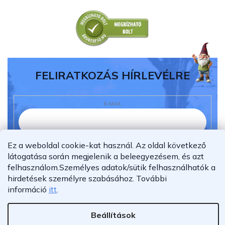
FELIRATKOZÁS HÍRLEVÉLRE
E-MAIL
Ez a weboldal cookie-kat használ. Az oldal következő
Elolvastam és megértettem az
adatvédelmi
látogatása során megjelenik a beleegyezésem, és azt
nyilatkozatot.
felhasználom.
Személyes adatok/sütik felhasználhatók a
Feliratkozás
hirdetések személyre szabásához.
További
információ
itt
.
Beállítások
Shoptet Premium készítette