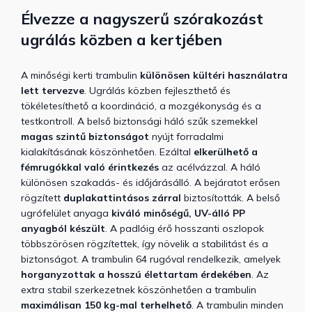
Élvezze a nagyszerű szórakozást
ugrálás közben a kertjében
A minőségi kerti trambulin
különösen kültéri használatra
lett tervezve
. Ugrálás közben fejleszthető és
tökéletesíthető a koordináció, a mozgékonyság és a
testkontroll. A belső biztonsági háló szűk szemekkel
magas szintű biztonságot
nyújt forradalmi
kialakításának köszönhetően. Ezáltal
elkerülhető a
fémrugókkal való érintkezés
az acélvázzal. A háló
különösen szakadás- és időjárásálló. A bejáratot erősen
rögzített
duplakattintásos zárral
biztosították. A belső
ugrófelület anyaga
kiváló minőségű, UV-álló PP
anyagból készült
.
A padlóig érő hosszanti oszlopok
többszörösen rögzítettek, így növelik a stabilitást és a
biztonságot.
A trambulin 64 rugóval rendelkezik, amelyek
horganyzottak a hosszú élettartam érdekében
. Az
extra stabil szerkezetnek köszönhetően a trambulin
maximálisan 150 kg-mal terhelhető
. A trambulin minden