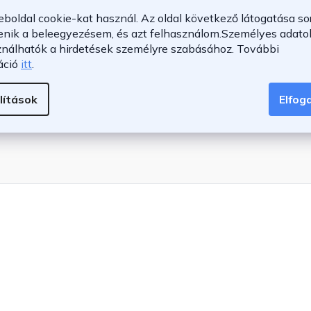
eboldal cookie-kat használ. Az oldal következő látogatása so
enik a beleegyezésem, és azt felhasználom.
Személyes adatok
ználhatók a hirdetések személyre szabásához.
További
: 1,5 mm
áció
itt
.
lítások
Elfo