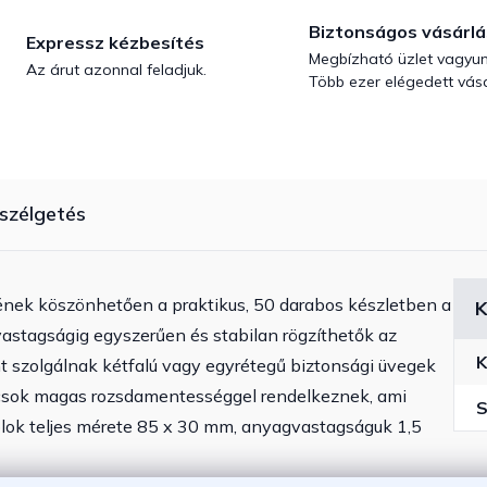
Biztonságos vásárlá
Expressz kézbesítés
Megbízható üzlet vagyun
Az árut azonnal feladjuk.
Több ezer elégedett vásá
szélgetés
ének köszönhetően a praktikus, 50 darabos készletben a
K
vastagságig egyszerűen és stabilan rögzíthetők az
K
 szolgálnak kétfalú vagy egyrétegű biztonsági üvegek
pcsok magas rozsdamentességgel rendelkeznek, ami
S
zolok teljes mérete 85 x 30 mm, anyagvastagságuk 1,5