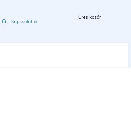
Kosár
Üres kosár
Kapcsolatok
Műhely
Sport