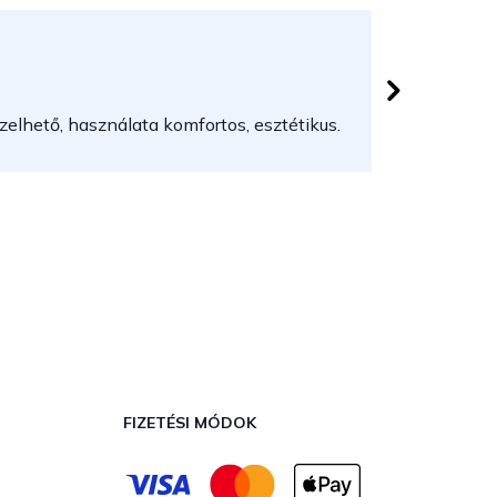
Herczeg
 csillag.
Az áruház
elhető, használata komfortos, esztétikus.
FIZETÉSI MÓDOK