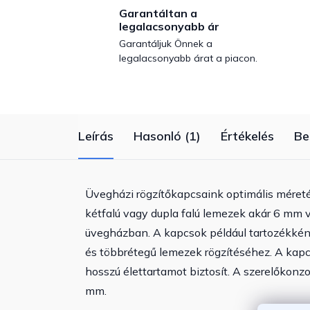
Garantáltan a
legalacsonyabb ár
Garantáljuk Önnek a
legalacsonyabb árat a piacon.
Leírás
Hasonló (1)
Értékelés
Be
Üvegházi rögzítőkapcsaink optimális méret
kétfalú vagy dupla falú lemezek akár 6 mm 
üvegházban. A kapcsok például tartozékként
és többrétegű lemezek rögzítéséhez. A ka
hosszú élettartamot biztosít. A szerelőkon
mm.