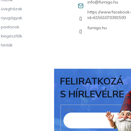
info
@
furnigo.hu
i üvegházak
https://www.facebook.
id=61561070381593
i nyugágyak
i pavilonok
furnigo.hu
i kiegészítők
 hinták
FELIRATKOZÁ
S HÍRLEVÉLRE
E-MAIL