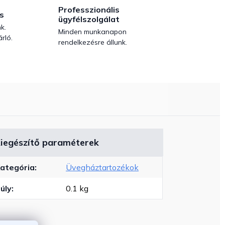
Professzionális
s
ügyfélszolgálat
k.
Minden munkanapon
rló.
rendelkezésre állunk.
iegészítő paraméterek
ategória
:
Üvegháztartozékok
úly
:
0.1 kg