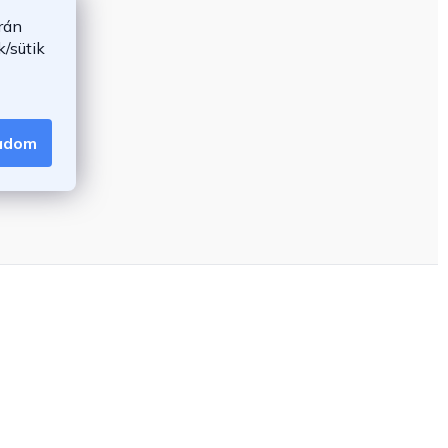
rán
/sütik
gadom