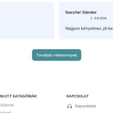
Suszter Sándor
Az áruház értékelése 5-ből 5
|
6.8.2026
Nagyon kényelmes, jól kez
További vélemények
NLOTT KATEGÓRIÁK
KAPCSOLAT
i bútorok
Kapcsolatok
i házak