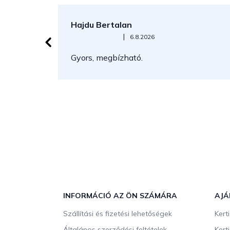
Hajdu Bertalan
Az áruház értékelése 5-ből 5 csillag.
|
6.8.2026
Gyors, megbízható.
L
á
b
INFORMÁCIÓ AZ ÖN SZÁMÁRA
AJÁ
l
Szállítási és fizetési lehetőségek
Kert
é
Általános szerződési feltételek
Kert