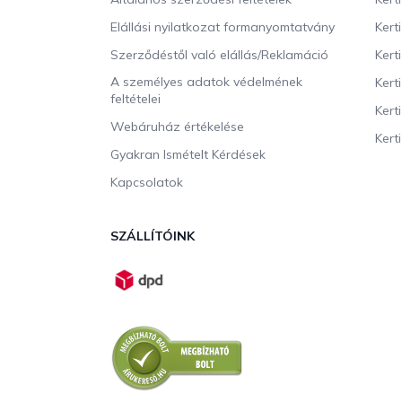
c
Elállási nyilatkozat formanyomtatvány
Kert
Szerződéstől való elállás/Reklamáció
Kert
A személyes adatok védelmének
Kert
feltételei
Kert
Webáruház értékelése
Kerti
Gyakran Ismételt Kérdések
Kapcsolatok
SZÁLLÍTÓINK