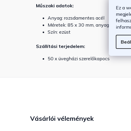
Műszaki adatok:
Ez a w
megjel
Anyag: rozsdamentes acél
felhas
Méretek: 85 x 30 mm, anyagvastagság
inform
Szín: ezüst
Beál
Szállítási terjedelem:
50 x üvegházi szerelőkapocs
Vásárlói vélemények