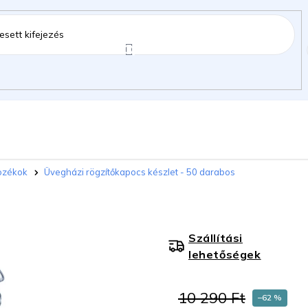
ztartás
Kerti kiegészítők
Gyermekeknek
ozékok
Üvegházi rögzítőkapocs készlet - 50 darabos
gok
Szállítási
lehetőségek
10 290 Ft
–62 %