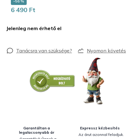
–56 %
6 490 Ft
Egységár:
Jelenleg nem érhető el
Nyomon követés
Garantáltan a
Expressz kézbesítés
legalacsonyabb ár
Az árut azonnal feladjuk.
Garantáljuk Önnek a