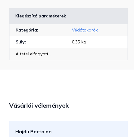
Kiegészítő paraméterek
Kategória
:
Védőtakarók
Súly
:
0.35 kg
A tétel elfogyott…
Vásárlói vélemények
Hajdu Bertalan
S