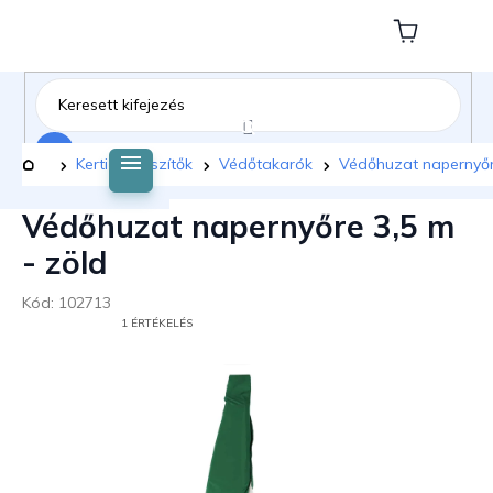
Ugrás
a
Kosár
fő
tartalomhoz
Keresés
Kezdőlap
Kerti kiegészítők
Védőtakarók
Védőhuzat napernyőre
Védőhuzat napernyőre 3,5 m
- zöld
Kód:
102713
A
1 ÉRTÉKELÉS
TERMÉK
ÁTLAGOS
ÉRTÉKELÉSE
5-
BŐL
5,0
CSILLAG.