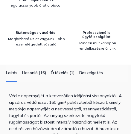
legalacsonyabb árat a piacon.
Biztonságos vásárlás
Professzionális
ügyfélszolgálat
Megbízható üzlet vagyunk. Több
Minden munkanapon
ezer elégedett vásárló.
rendelkezésre állunk.
Leírás
Hasonló (16)
Értékelés (1)
Beszélgetés
Védje napernyőjét a kedvezőtlen időjárási viszonyoktól. A
cipzáras védőhuzat 160 g/m² poliészterből készült, amely
megóvja napernyőjét a nedvességtől, szennyeződéstől,
fagytól és portól. Az anyag szerkezete nagyfokú
rugalmasságot biztosít intenzív használat mellett is. Az
alsó részen húzózsinórral zárható a huzat. A huzatok a