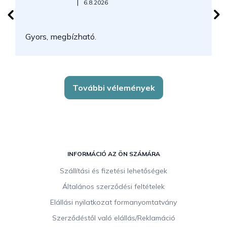
Az áruház értékelése 5-ből 5 csillag.
|
6.8.2026
N
Gyors, megbízható.
k
További vélemények
L
á
INFORMÁCIÓ AZ ÖN SZÁMÁRA
b
Szállítási és fizetési lehetőségek
l
Általános szerződési feltételek
é
c
Elállási nyilatkozat formanyomtatvány
Szerződéstől való elállás/Reklamáció