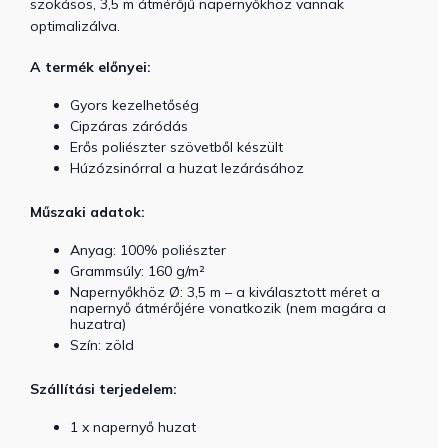
szokásos, 3,5 m átmérőjű napernyőkhöz vannak
optimalizálva.
A termék előnyei:
Gyors kezelhetőség
Cipzáras záródás
Erős poliészter szövetből készült
Húzózsinórral a huzat lezárásához
Műszaki adatok:
Anyag: 100% poliészter
Grammsúly: 160 g/m²
Napernyőkhöz Ø: 3,5 m – a kiválasztott méret a
napernyő átmérőjére vonatkozik (nem magára a
huzatra)
Szín: zöld
Szállítási terjedelem:
1 x napernyő huzat