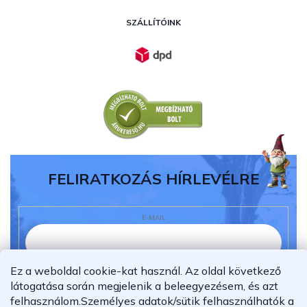
SZÁLLÍTÓINK
FELIRATKOZÁS HÍRLEVÉLRE
E-MAIL
Ez a weboldal cookie-kat használ. Az oldal következő
Elolvastam és megértettem az
adatvédelmi
látogatása során megjelenik a beleegyezésem, és azt
nyilatkozatot.
felhasználom.
Személyes adatok/sütik felhasználhatók a